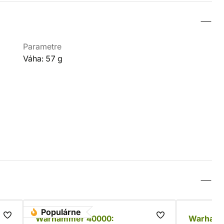
Parametre
Váha: 57 g
Populárne
Warhammer 40000:
Warhamm