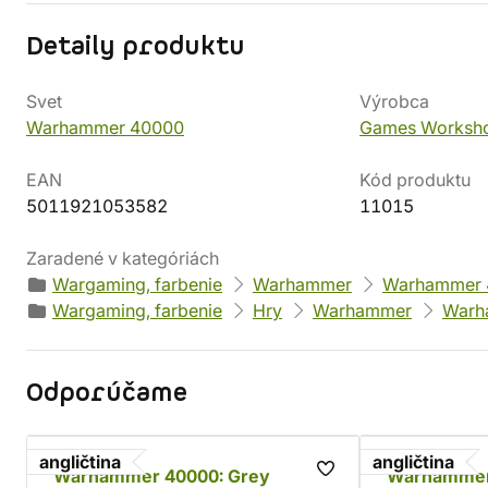
Detaily produktu
Svet
Výrobca
Warhammer 40000
Games Worksh
EAN
Kód produktu
5011921053582
11015
Zaradené v kategóriách
Wargaming, farbenie
Warhammer
Warhammer 
Wargaming, farbenie
Hry
Warhammer
Warh
Odporúčame
angličtina
angličtina
Warhammer 40000: Grey
Warhammer