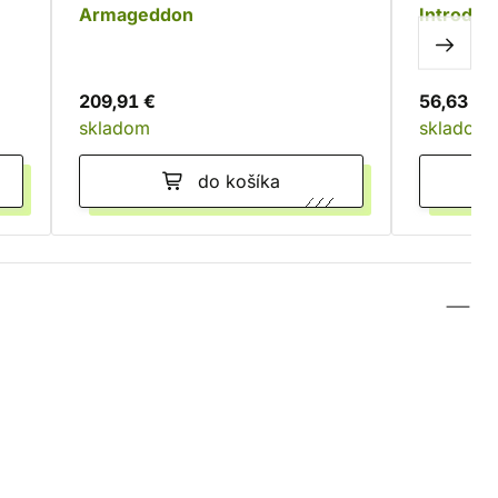
Armageddon
Introduct
209,91 €
56,63 €
skladom
skladom
do košíka