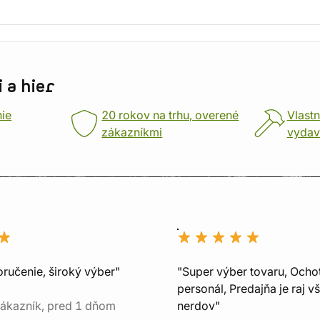
 a hier
nie
20 rokov na trhu, overené
Vlastn
zákazníkmi
vydav
oručenie, široký výber"
"Super výber tovaru, Ocho
personál, Predajňa je raj v
ákazník, pred 1 dňom
nerdov"