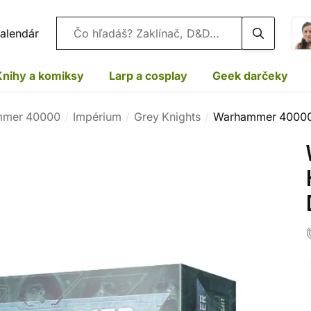
Vyhľadávanie
alendár
Knihy a komiksy
Larp a cosplay
Geek darčeky
mer 40000
Impérium
Grey Knights
Warhammer 40000: