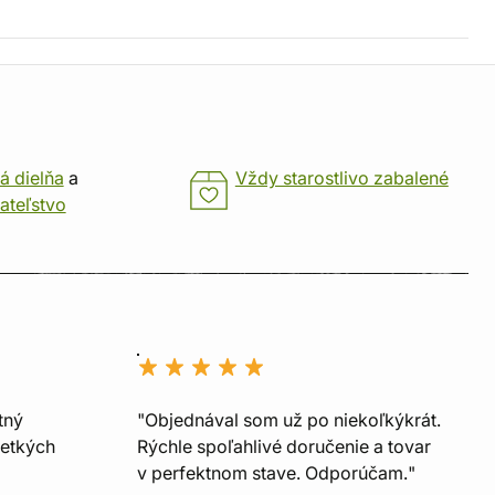
á dielňa
a
Vždy starostlivo zabalené
ateľstvo
tný
"Objednával som už po niekoľkýkrát.
šetkých
Rýchle spoľahlivé doručenie a tovar
v perfektnom stave. Odporúčam."