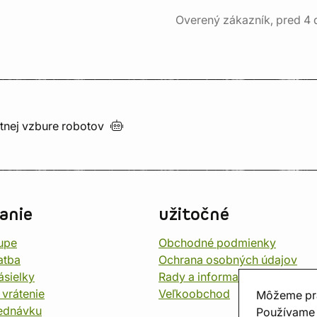
Overený zákazník, pred 4
utnej vzbure
robotov
anie
užitočné
upe
Obchodné podmienky
atba
Ochrana osobných údajov
ásielky
Rady a informace
 vrátenie
Veľkoobchod
Môžeme pr
jednávku
Používame 