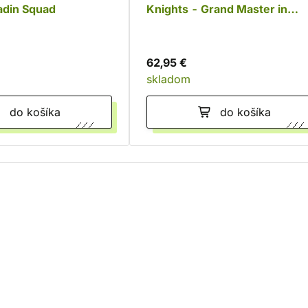
adin Squad
Knights - Grand Master in
Nemesis Dreadknight
62,95 €
skladom
do košíka
do košíka