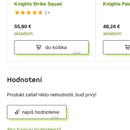
Knights Strike Squad
Knights Pal
1×
55,80 €
48,24 €
skladom
skladom
do košíka
Hodnotení
Produkt zatiaľ nikto nehodnotil, buď prvý!
napíš hodnotenie
Ako fungujú hodnotenia?