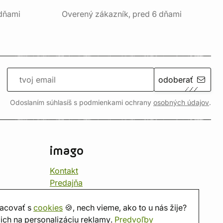
 dňami
Overený zákazník, pred 6 dňami
odoberať
Odoslaním súhlasíš s podmienkami ochrany
osobných údajov
.
imago
Kontakt
Predajňa
Herňa
O nás
acovať s
cookies
🍪, nech vieme, ako to u nás žije?
Hodnotenie obchodu
ich na personalizáciu reklamy.
Predvoľby