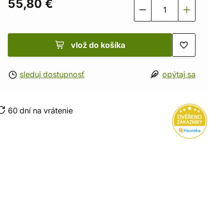
55,80 €
vlož do košíka
sleduj dostupnosť
opýtaj sa
60 dní na vrátenie