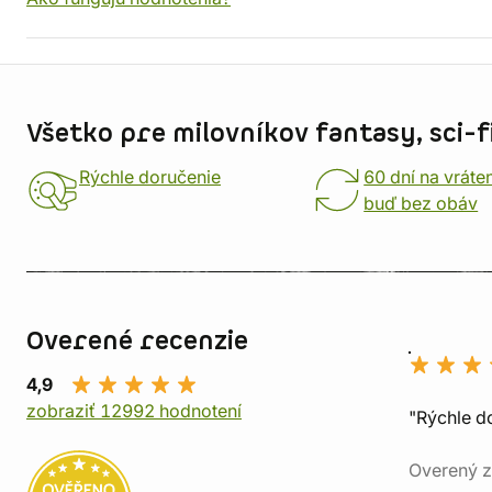
Informácie o obchode
Všetko pre milovníkov fantasy, sci-fi
Rýchle doručenie
60 dní na vráte
buď bez obáv
Overené recenzie
4,9
zobraziť 12992 hodnotení
"Rýchle d
Overený z