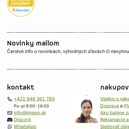
Novinky mailom
Čerstvé info o novinkách, výhodných zľavách či nevyhn
kontakt
nakupov
+421 948 361 783
Všetko o nák
Doprava
a
Pl
Po-pi 9:00-16:00
info@imago.sk
Ako balíme z
Discord
Reklamácie a
WhatsApp
Sledovať ob