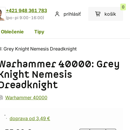
0
+421 948 361 783
prihlásiť
košík
(po-pi 9:00-16:00)
Oblečenie
Tipy
 Grey Knight Nemesis Dreadknight
Warhammer 40000: Grey
Knight Nemesis
Dreadknight
Warhammer 40000
doprava od 3,49 €