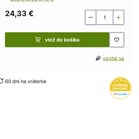
24,33 €
vlož do košíka
opýtaj sa
60 dní na vrátenie