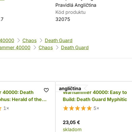
Pravidlá Angličtina
Kód produktu
17
32075
40000
Chaos
Death Guard
ammer 40000
Chaos
Death Guard
angličtina
 40000: Death
Warhammer 40000: Easy to
hus: Herald of the
Build: Death Guard Myphitic
1×
5×
23,05 €
skladom