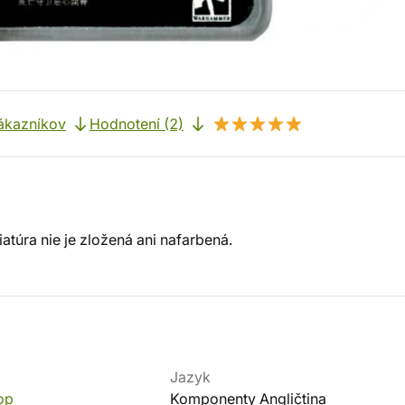
ákazníkov
Hodnotení (2)
túra nie je zložená ani nafarbená.
Jazyk
op
Komponenty Angličtina