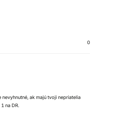
0
 nevyhnutné, ak majú tvoji nepriatelia
l 1 na DR.