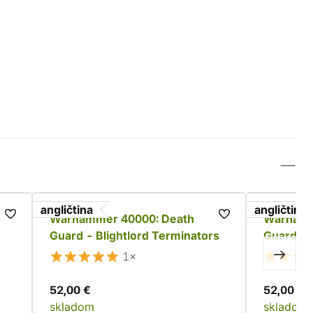
angličtina
angličtina
Warhammer 40000: Death
Warhamm
Guard - Blightlord Terminators
Guard -
Bodygua
1×
52,00 €
52,00 €
skladom
skladom