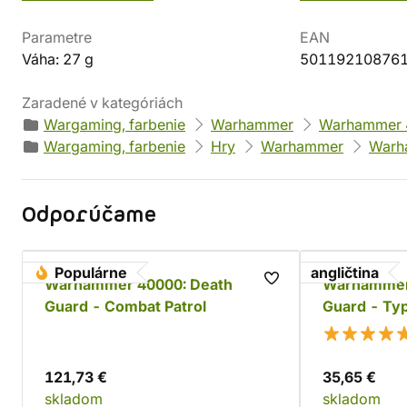
Parametre
EAN
Váha: 27 g
50119210876
Zaradené v kategóriách
Wargaming, farbenie
Warhammer
Warhammer 
Wargaming, farbenie
Hry
Warhammer
Warh
Odporúčame
Populárne
angličtina
Warhammer 40000: Death
Warhammer
Guard - Combat Patrol
Guard - Typ
Plague God
121,73 €
35,65 €
skladom
skladom