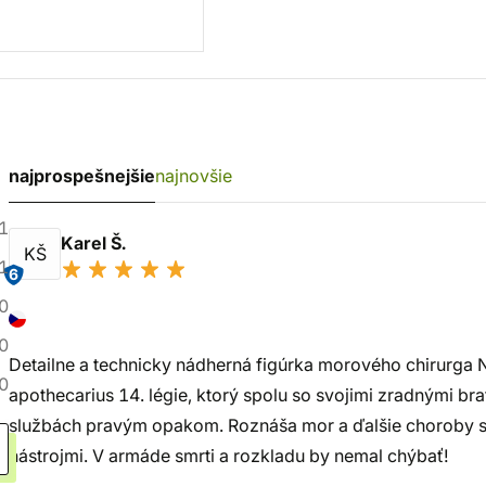
najprospešnejšie
najnovšie
1
Karel Š.
KŠ
1
6
0
0
Detailne a technicky nádherná figúrka morového chirurga
0
apothecarius 14. légie, ktorý spolu so svojimi zradnými bra
službách pravým opakom. Roznáša mor a ďalšie choroby s
nástrojmi. V armáde smrti a rozkladu by nemal chýbať!