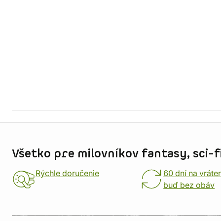
Informácie o obchode
Všetko pre milovníkov fantasy, sci-fi
Rýchle doručenie
60 dní na vráte
buď bez obáv