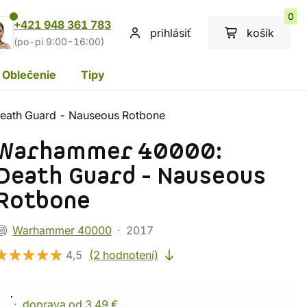
0
+421 948 361 783
prihlásiť
košík
(po-pi 9:00-16:00)
Oblečenie
Tipy
ath Guard - Nauseous Rotbone
Warhammer 40000:
Death Guard - Nauseous
Rotbone
Warhammer 40000
2017
4,5
(2 hodnotení)
doprava od 3,49 €