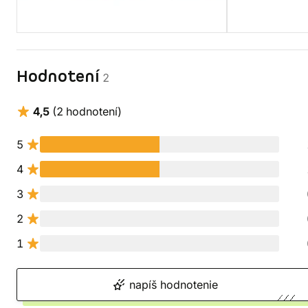
Hodnotení
2
4,5
(2 hodnotení)
5
4
3
2
1
napíš hodnotenie