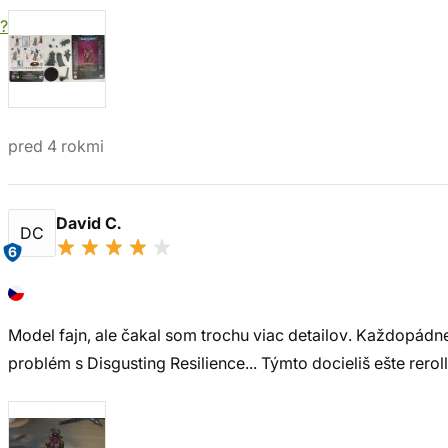
?
pred 4 rokmi
David C.
DC
6
Model fajn, ale čakal som trochu viac detailov. Každopádne
problém s Disgusting Resilience... Týmto docieliš ešte rerol