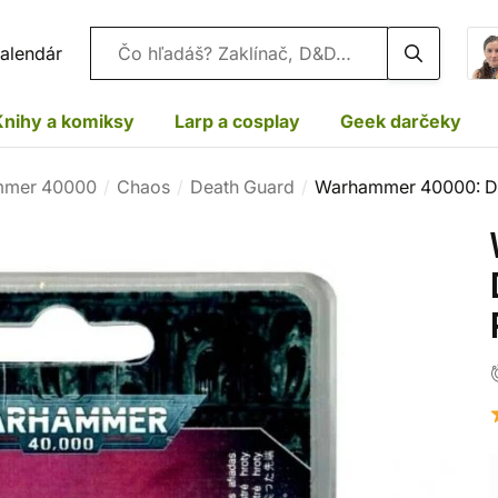
Vyhľadávanie
alendár
Knihy a komiksy
Larp a cosplay
Geek darčeky
mer 40000
Chaos
Death Guard
Warhammer 40000: De