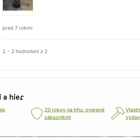
pred 7 rokmi
1
-
2
hodnotení
z
2
 a hier
nie
20 rokov na trhu, overené
Vlastn
zákazníkmi
vydav