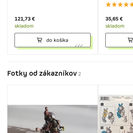
Plague God
121,73 €
35,65 €
skladom
skladom
do košíka
Fotky od zákazníkov
2