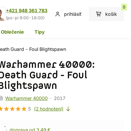
0
+421 948 361 783
prihlásiť
košík
(po-pi 9:00-16:00)
Oblečenie
Tipy
ath Guard - Foul Blightspawn
Warhammer 40000:
Death Guard - Foul
Blightspawn
Warhammer 40000
2017
5
(2 hodnotení)
doprava od 3,49 €