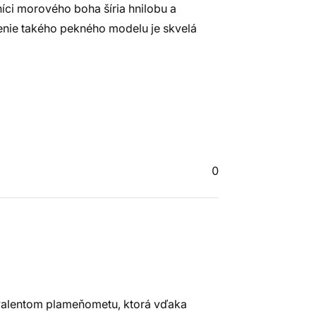
níci morového boha šíria hnilobu a
nie takého pekného modelu je skvelá
0
ivalentom plameňometu, ktorá vďaka