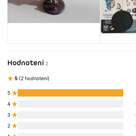
Hodnotení
2
5
(2 hodnotení)
5
4
3
2