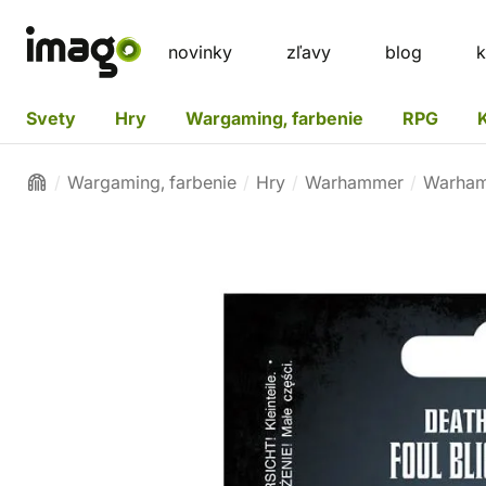
novinky
zľavy
blog
k
Svety
Hry
Wargaming, farbenie
RPG
Wargaming, farbenie
Hry
Warhammer
Warham