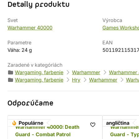
Detaily produktu
Svet
Výrobca
Warhammer 40000
Games Worksh
Parametre
EAN
Váha: 24 g
50119211531
Zaradené v kategóriách
Wargaming, farbenie
Warhammer
Warhammer 
Wargaming, farbenie
Hry
Warhammer
Warh
Odporúčame
Populárne
angličtina
Warhammer 40000: Death
Warhammer
Guard - Combat Patrol
Guard - Typ