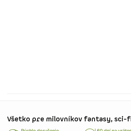
Informácie o obchode
Všetko pre milovníkov fantasy, sci-fi
Rýchle doručenie
60 dní na vráte