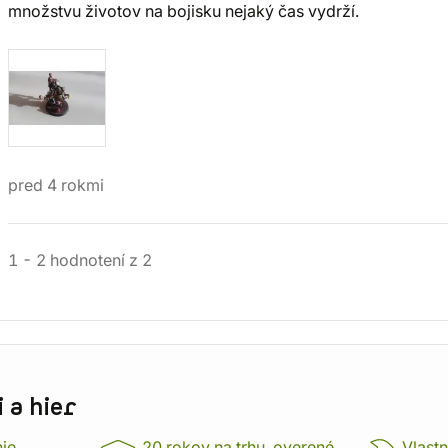
množstvu životov na bojisku nejaký čas vydrží.
pred 4 rokmi
1
-
2
hodnotení
z
2
 a hier
nie
20 rokov na trhu, overené
Vlastn