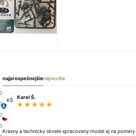
najprospešnejšie
najnovšie
2
Karel Š.
KŠ
0
6
0
0
Krásny a technicky skvele spracovaný model aj na pomery