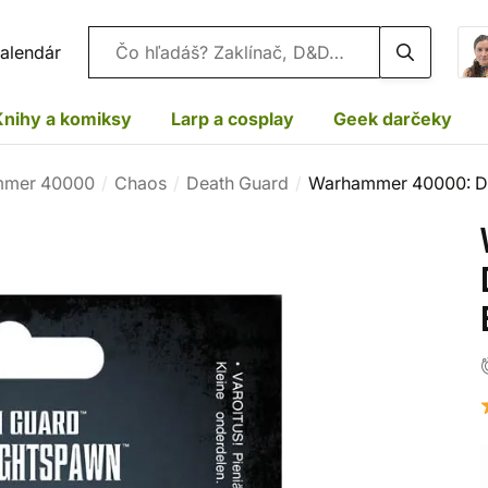
Vyhľadávanie
alendár
Knihy a komiksy
Larp a cosplay
Geek darčeky
mer 40000
Chaos
Death Guard
Warhammer 40000: De