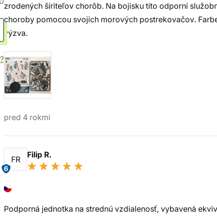
0
zrodených šíriteľov chorôb. Na bojisku títo odporní služob
choroby pomocou svojich morových postrekovačov. Farbe
výzva.
?
pred 4 rokmi
Filip R.
FR
6
Podporná jednotka na strednú vzdialenosť, vybavená ekv