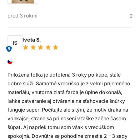
pred 3 rokmi
0
Iveta S.
IS
5
Priložená fotka je odfotená 3 roky po kúpe, stále
dobre slúži. Samotné vrecúško je z veľmi príjemného
materiálu, vnútorná zlatá farba je úplne dokonalá,
ľahké zatváranie aj otváranie na sťahovacie šnúrky
funguje super. Počítajte ale s tým, že motív draka na
vonkajšej strane sa pri nosení v taške začne časom
šúpať. Aj napriek tomu som však s vrecúškom
spokojná. Dovnútra sa pohodlne zmestia 2 – 3 sady