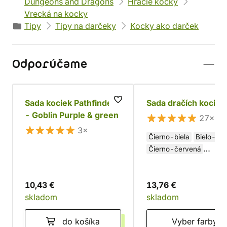
Dungeons and Dragons
Hracie kocky
Vrecká na kocky
Tipy
Tipy na darčeky
Kocky ako darček
Odporúčame
Sada kociek Pathfinder
Sada dračích kociek
- Goblin Purple & green
27×
3×
Čierno-biela
Bielo-čie
Čierno-červená
Zeleno-zlatá
Perleťovo-medená
10,43 €
13,76 €
skladom
skladom
do košíka
Vyber farby