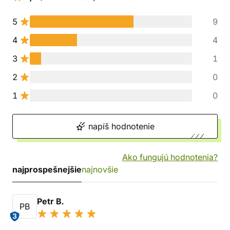
5
9
4
4
3
1
2
0
1
0
napíš hodnotenie
Ako fungujú hodnotenia?
najprospešnejšie
najnovšie
Petr B.
PB
3