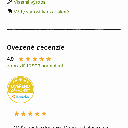
Vlastná výroba
Vždy starostlivo zabalené
Overené recenzie
4,9
zobraziť 12993 hodnotení
"Veľmi rýchle dodanie., Dobre zabalené čaje.,