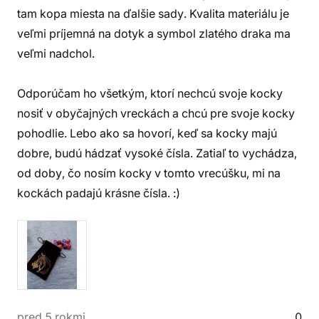
tam kopa miesta na ďalšie sady. Kvalita materiálu je
veľmi príjemná na dotyk a symbol zlatého draka ma
veľmi nadchol.
Odporúčam ho všetkým, ktorí nechcú svoje kocky
nosiť v obyčajných vreckách a chcú pre svoje kocky
pohodlie. Lebo ako sa hovorí, keď sa kocky majú
dobre, budú hádzať vysoké čísla. Zatiaľ to vychádza,
od doby, čo nosím kocky v tomto vrecúšku, mi na
kockách padajú krásne čísla. :)
pred 5 rokmi
0