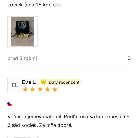
kociek (cca 15 kociek).
pred 3 rokmi
0
Eva L.
zlatý recenzent
EL
Veľmi príjemný materiál. Podľa mňa sa tam zmestí 5 –
6 sád kociek. Za mňa dobré.