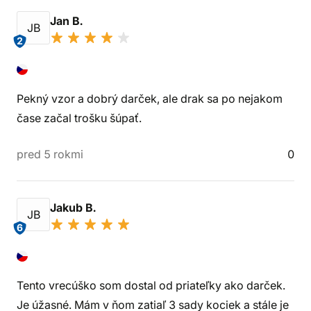
Jan B.
JB
2
Pekný vzor a dobrý darček, ale drak sa po nejakom
čase začal trošku šúpať.
pred 5 rokmi
0
Jakub B.
JB
6
Tento vrecúško som dostal od priateľky ako darček.
Je úžasné. Mám v ňom zatiaľ 3 sady kociek a stále je