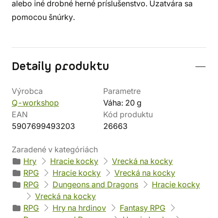
alebo iné drobné herné príslušenstvo. Uzatvára sa
pomocou šnúrky.
Detaily produktu
Výrobca
Parametre
Q-workshop
Váha: 20 g
EAN
Kód produktu
5907699493203
26663
Zaradené v kategóriách
Hry
Hracie kocky
Vrecká na kocky
RPG
Hracie kocky
Vrecká na kocky
RPG
Dungeons and Dragons
Hracie kocky
Vrecká na kocky
RPG
Hry na hrdinov
Fantasy RPG