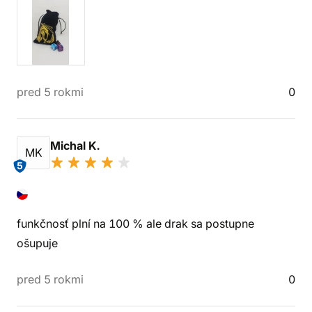
pred 5 rokmi
0
Michal K.
MK
5
funkčnosť plní na 100 % ale drak sa postupne
ošupuje
pred 5 rokmi
0