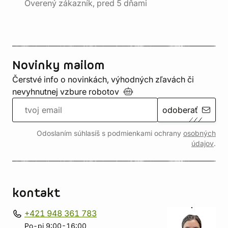
Overený zákazník, pred 5 dňami
Novinky mailom
Čerstvé info o novinkách, výhodných zľavách či
nevyhnutnej vzbure
robotov
odoberať
Odoslaním súhlasíš s podmienkami ochrany
osobných
údajov
.
kontakt
+421 948 361 783
Po-pi 9:00-16:00