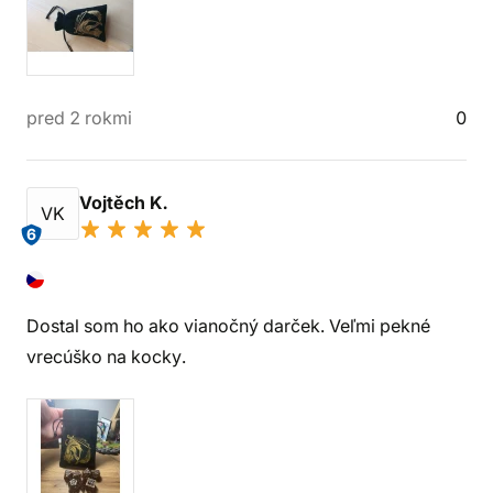
pred 2 rokmi
0
Vojtěch K.
VK
6
Dostal som ho ako vianočný darček. Veľmi pekné
vrecúško na kocky.