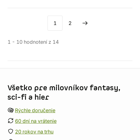
1
2
1
-
10
hodnotení
z
14
Informácie o obchode
Všetko pre milovníkov fantasy,
sci-fi a hier
Rýchle doručenie
60 dní na vrátenie
20 rokov na trhu