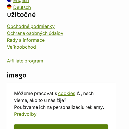
English
Deutsch
užitočné
Obchodné podmienky
Ochrana osobných údajov
Rady a informace
Veľkoobchod
Affiliate program
imago
Kontakt
Môžeme pracovať s
cookies
🍪, nech
Predajňa
vieme, ako to u nás žije?
Herňa
Používame ich na personalizáciu reklamy.
O nás
Predvoľby
Hodnotenie obchodu
Darčekové poukážky
Kalendár