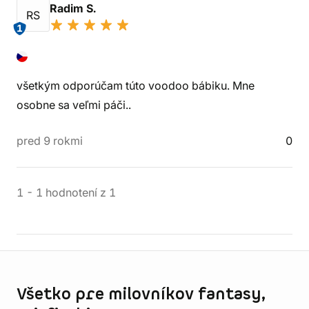
Radim S.
RS
1
všetkým odporúčam túto voodoo bábiku. Mne
osobne sa veľmi páči..
pred 9 rokmi
0
1
-
1
hodnotení
z
1
Informácie o obchode
Všetko pre milovníkov fantasy,