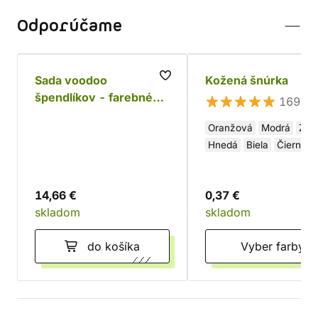
Odporúčame
Sada voodoo
Kožená šnúrka
špendlíkov - farebné
169×
lebky (7ks)
Oranžová
Modrá
Zel
Hnedá
Biela
Čierna
Červená
14,66 €
0,37 €
skladom
skladom
do košíka
Vyber farby