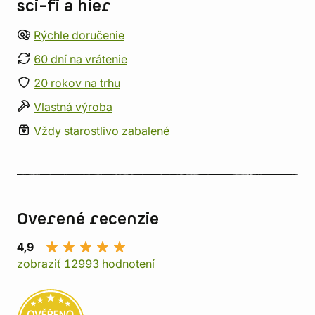
sci-fi a hier
Rýchle doručenie
60 dní na vrátenie
20 rokov na trhu
Vlastná výroba
Vždy starostlivo zabalené
Overené recenzie
4,9
zobraziť 12993 hodnotení