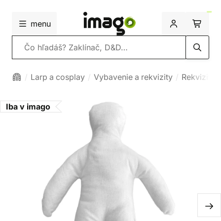
menu
Vyhľadávanie
Larp a cosplay
Vybavenie a rekvizity
Rekvizity
Iba v imago