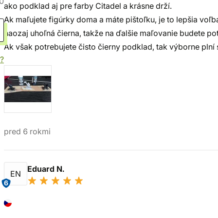
0
ako podklad aj pre farby Citadel a krásne drží.
Ak maľujete figúrky doma a máte pištoľku, je to lepšia voľ
naozaj uhoľná čierna, takže na ďalšie maľovanie budete pot
Ak však potrebujete čisto čierny podklad, tak výborne plní 
?
pred 6 rokmi
Eduard N.
EN
6