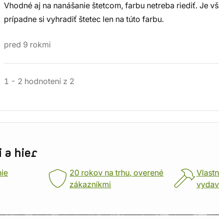
Vhodné aj na nanášanie štetcom, farbu netreba riediť. Je v
prípadne si vyhradiť štetec len na túto farbu.
pred 9 rokmi
1
-
2
hodnotení
z
2
 a hier
nie
20 rokov na trhu, overené
Vlastn
zákazníkmi
vydav