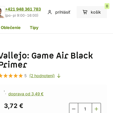
0
+421 948 361 783
prihlásiť
košík
(po-pi 9:00-16:00)
Oblečenie
Tipy
Vallejo: Game Air Black
Primer
5
(2 hodnotení)
doprava od 3,49 €
3,72 €