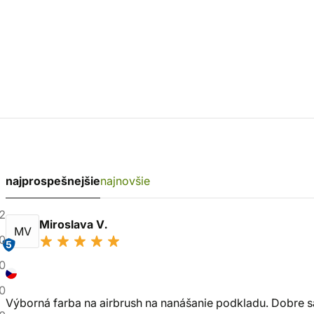
najprospešnejšie
najnovšie
2
Miroslava V.
MV
0
5
0
0
Výborná farba na airbrush na nanášanie podkladu. Dobre sa