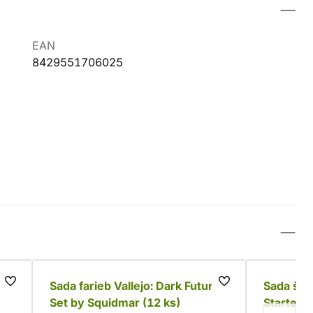
EAN
8429551706025
Sada farieb Vallejo: Dark Future
Sada štet
Set by Squidmar (12 ks)
Starter S