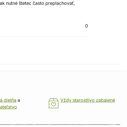
šak nutné štetec často preplachovať,
0
á dielňa
a
Vždy starostlivo zabalené
ateľstvo