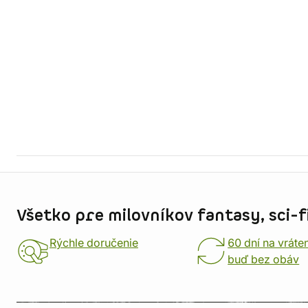
Informácie o obchode
Všetko pre milovníkov fantasy, sci-fi
Rýchle doručenie
60 dní na vráte
buď bez obáv