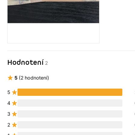
Hodnotení
2
5
(2 hodnotení)
5
4
3
2