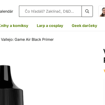
Vyhľadávanie
alendár
Knihy a komiksy
Larp a cosplay
Geek darčeky
Vallejo: Game Air Black Primer