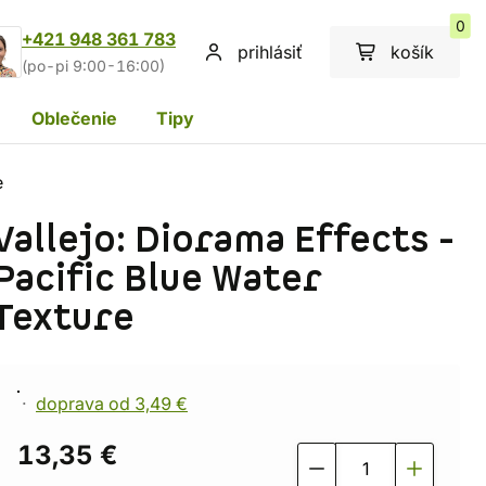
0
+421 948 361 783
prihlásiť
košík
(po-pi 9:00-16:00)
Oblečenie
Tipy
e
Vallejo: Diorama Effects -
Pacific Blue Water
Texture
doprava od 3,49 €
13,35 €