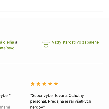
á dielňa
a
Vždy starostlivo zabalené
ateľstvo
výber"
"Super výber tovaru, Ochotný
personál, Predajňa je raj všetkých
 dňami
nerdov"