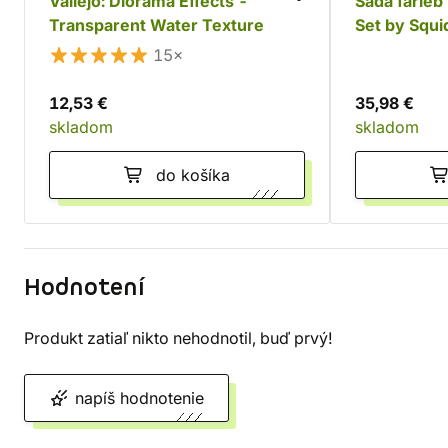
Vallejo: Diorama Effects -
Sada farieb 
Transparent Water Texture
Set by Squi
15×
12,53 €
35,98 €
skladom
skladom
do košíka
Hodnotení
Produkt zatiaľ nikto nehodnotil, buď prvý!
napíš hodnotenie