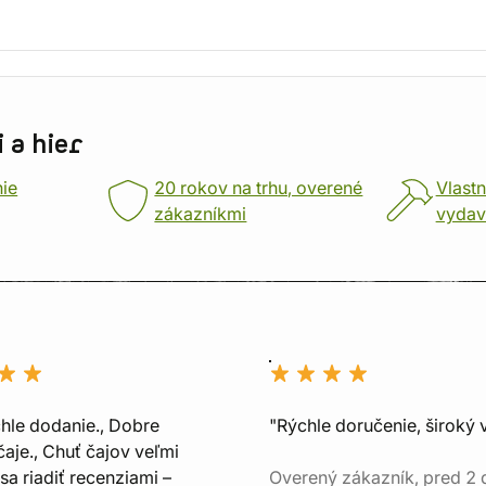
 a hier
nie
20 rokov na trhu, overené
Vlastn
zákazníkmi
vydav
chle dodanie., Dobre
"Rýchle doručenie, široký 
aje., Chuť čajov veľmi
sa riadiť recenziami –
Overený zákazník, pred 2