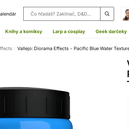
Vyhľadávanie
alendár
Knihy a komiksy
Larp a cosplay
Geek darčeky
ffects
Vallejo: Diorama Effects - Pacific Blue Water Textur