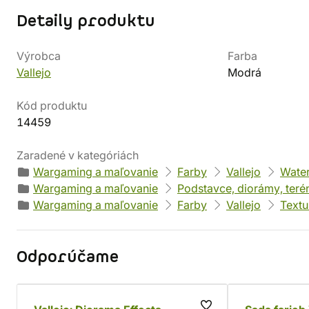
Detaily produktu
Výrobca
Farba
Vallejo
Modrá
Kód produktu
14459
Zaradené v kategóriách
Wargaming a maľovanie
Farby
Vallejo
Water
Wargaming a maľovanie
Podstavce, diorámy, teré
Wargaming a maľovanie
Farby
Vallejo
Textu
Odporúčame