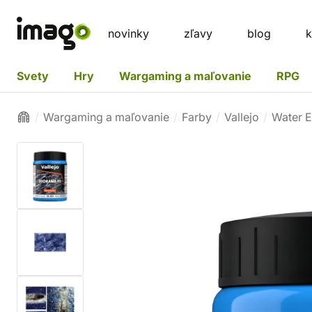
novinky
zľavy
blog
k
Svety
Hry
Wargaming a maľovanie
RPG
Wargaming a maľovanie
Farby
Vallejo
Water E