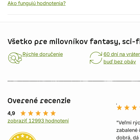
Ako fungujú hodnotenia?
Informácie o obchode
Všetko pre milovníkov fantasy, sci-fi
Rýchle doručenie
60 dní na vráte
buď bez obáv
Overené recenzie
4,9
zobraziť 12993 hodnotení
"Veľmi rý
zabalené č
dobrá, dá 