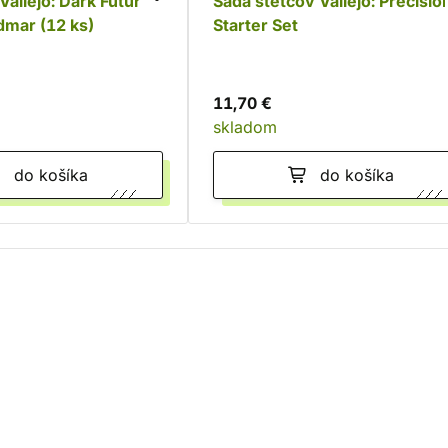
Vallejo: Dark Future
Sada štetcov Vallejo: Precisio
dmar (12 ks)
Starter Set
11,70 €
skladom
do košíka
do košíka