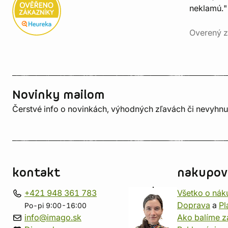
neklamú."
Overený z
Novinky mailom
Čerstvé info o novinkách, výhodných zľavách či nevyhn
kontakt
nakupov
+421 948 361 783
Všetko o nák
Doprava
a
Pl
Po-pi 9:00-16:00
info@imago.sk
Ako balíme z