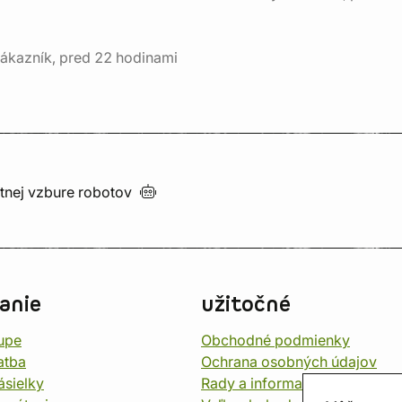
ákazník, pred 22 hodinami
utnej vzbure
robotov
anie
užitočné
upe
Obchodné podmienky
atba
Ochrana osobných údajov
ásielky
Rady a informace