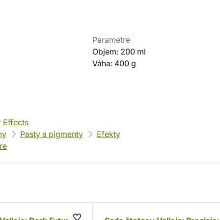
Parametre
Objem: 200 ml
Váha: 400 g
 Effects
ny
Pasty a pigmenty
Efekty
re