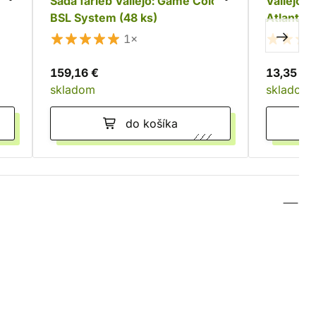
n -
Sada farieb Vallejo: Game Color
Vallejo: 
BSL System (48 ks)
Atlantic
1×
159,16 €
13,35 €
skladom
skladom
do košíka