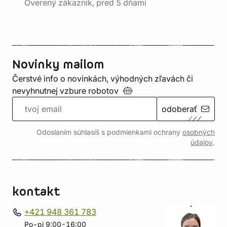
Overený zákazník, pred 5 dňami
Novinky mailom
Čerstvé info o novinkách, výhodných zľavách či
nevyhnutnej vzbure
robotov
odoberať
Odoslaním súhlasíš s podmienkami ochrany
osobných
údajov
.
kontakt
+421 948 361 783
Po-pi 9:00-16:00