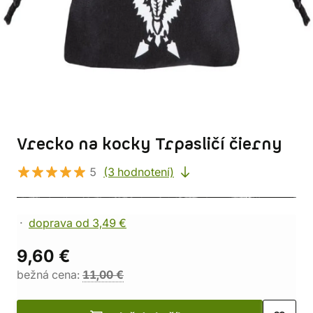
Vrecko na kocky Trpasličí čierny
5
(3 hodnotení)
doprava od 3,49 €
9,60 €
bežná cena:
11,00 €