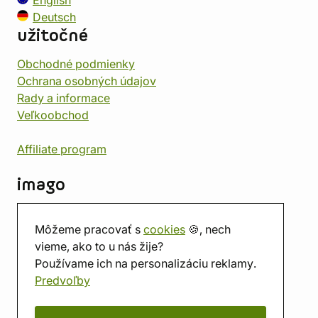
English
Deutsch
užitočné
Obchodné podmienky
Ochrana osobných údajov
Rady a informace
Veľkoobchod
Affiliate program
imago
Kontakt
Môžeme pracovať s
cookies
🍪, nech
Predajňa
vieme, ako to u nás žije?
Herňa
Používame ich na personalizáciu reklamy.
O nás
Predvoľby
Hodnotenie obchodu
Darčekové poukážky
Kalendár