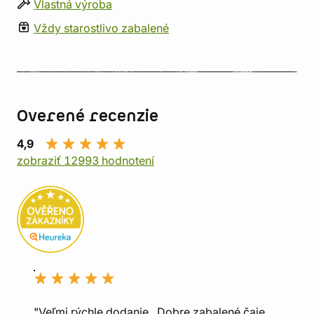
Vlastná výroba
Vždy starostlivo zabalené
Overené recenzie
4,9
zobraziť 12993 hodnotení
"Veľmi rýchle dodanie., Dobre zabalené čaje.,