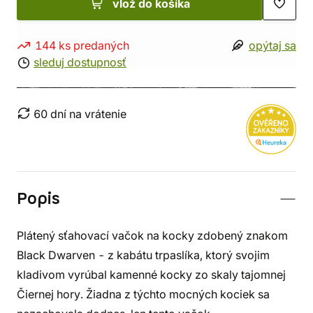
vlož do košíka
144 ks predaných
opýtaj sa
sleduj dostupnosť
60 dní na vrátenie
Popis
Plátený sťahovací vačok na kocky zdobený znakom
Black Dwarven - z kabátu trpaslíka, ktorý svojim
kladivom vyrúbal kamenné kocky zo skaly tajomnej
Čiernej hory. Žiadna z týchto mocných kociek sa