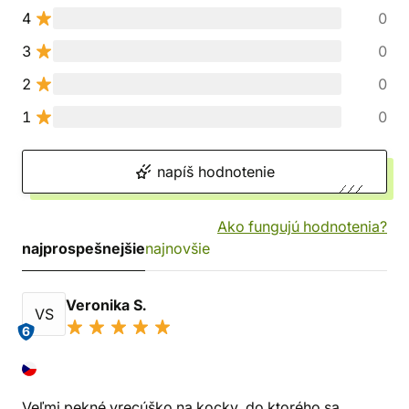
4
0
3
0
2
0
1
0
napíš hodnotenie
Ako fungujú hodnotenia?
najprospešnejšie
najnovšie
Veronika S.
VS
6
Veľmi pekné vrecúško na kocky, do ktorého sa