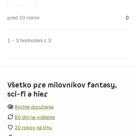
pred 10 rokmi
0
1
-
3
hodnotení
z
3
Informácie o obchode
Všetko pre milovníkov fantasy,
sci-fi a hier
Rýchle doručenie
60 dní na vrátenie
20 rokov na trhu