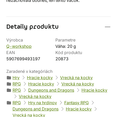
nezachovala dodnes, len tento vačok.
Detaily produktu
Výrobca
Parametre
Q-workshop
Váha: 20 g
EAN
Kód produktu
5907699493197
20873
Zaradené v kategóriách
Hry
Hracie kocky
Vrecká na kocky
RPG
Hracie kocky
Vrecká na kocky
RPG
Dungeons and Dragons
Hracie kocky
Vrecká na kocky
RPG
Hry na hrdinov
Fantasy RPG
Dungeons and Dragons
Hracie kocky
Vrecká na kocky