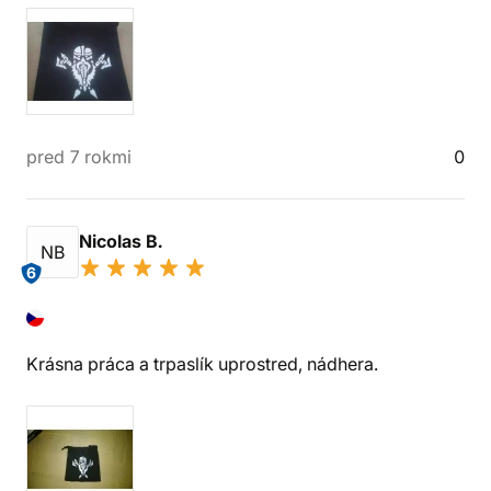
pred 7 rokmi
0
Nicolas B.
NB
6
Krásna práca a trpaslík uprostred, nádhera.