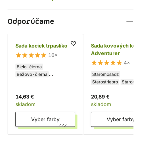
Odporúčame
Sada kociek trpaslíkov
Sada kovových koci
Adventurer
16×
4×
Bielo-čierna
Béžovo-čierna
Staromosadz
Šedo-čierna
Starostriebro
Starome
14,63 €
20,89 €
skladom
skladom
Vyber farby
Vyber farby