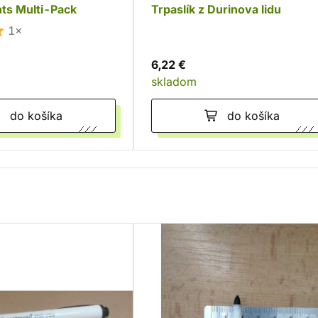
ts Multi-Pack
Trpaslík z Durinova lidu
1×
6,22 €
skladom
do košíka
do košíka