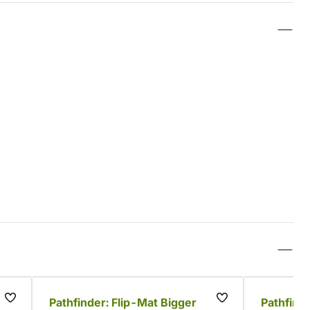
Pathfinder: Flip-Mat Bigger
Pathfinde