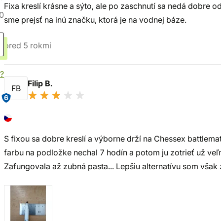
Fixa kreslí krásne a sýto, ale po zaschnutí sa nedá dobre o
0
sme prejsť na inú značku, ktorá je na vodnej báze.
pred 5 rokmi
?
Filip B.
FB
6
S fixou sa dobre kreslí a výborne drží na Chessex battlemat
farbu na podložke nechal 7 hodín a potom ju zotrieť už veľ
Zafungovala až zubná pasta... Lepšiu alternatívu som však z