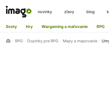
novinky
zľavy
blog
k
Svety
Hry
Wargaming a maľovanie
RPG
RPG
Doplnky pre RPG
Mapy a mapovanie
Umý