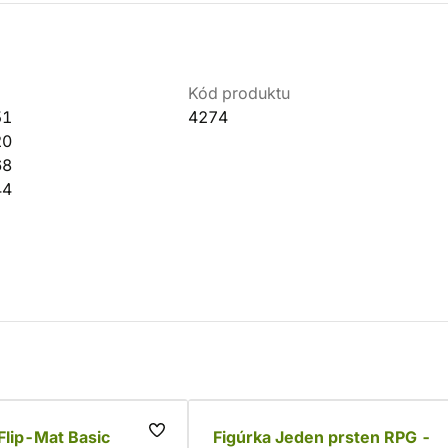
Kód produktu
51
4274
20
68
44
 Flip-Mat Basic
Figúrka Jeden prsten RPG -