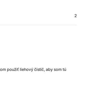
2
om použiť liehový čistič, aby som tú