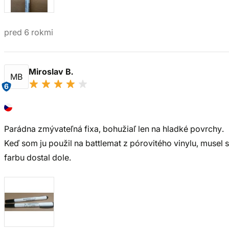
pred 6 rokmi
Miroslav B.
MB
6
Parádna zmývateľná fixa, bohužiaľ len na hladké povrchy.
Keď som ju použil na battlemat z pórovitého vinylu, musel s
farbu dostal dole.