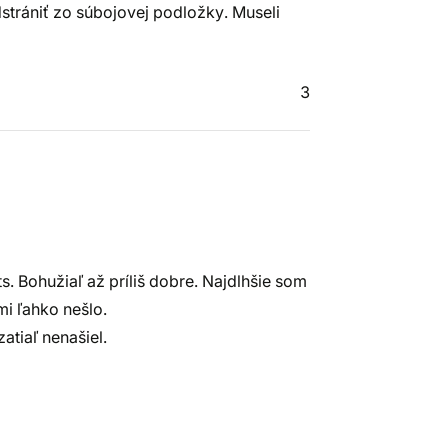
dstrániť zo súbojovej podložky. Museli
3
s. Bohužiaľ až príliš dobre. Najdlhšie som
mi ľahko nešlo.
atiaľ nenašiel.