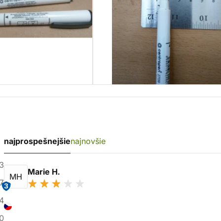
najprospešnejšie
najnovšie
3
Marie H.
MH
7
3
4
0