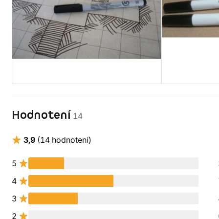
Hodnotení
14
3,9
(14 hodnotení)
5
4
3
2