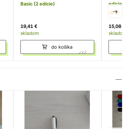
Basic (2 edície)
edície)
19,41 €
15,08 €
skladom
skladom
do košíka