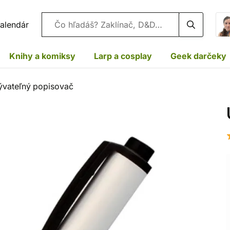
Vyhľadávanie
alendár
Knihy a komiksy
Larp a cosplay
Geek darčeky
vateľný popisovač