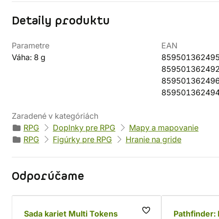
Detaily produktu
Parametre
EAN
Váha: 8 g
85950136249
85950136249
85950136249
85950136249
Zaradené v kategóriách
RPG
Doplnky pre RPG
Mapy a mapovanie
RPG
Figúrky pre RPG
Hranie na gride
Odporúčame
Sada kariet Multi Tokens
Pathfinder: