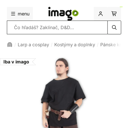
menu
Vyhľadávanie
Larp a cosplay
Kostýmy a doplnky
Pánske kost
Iba v imago