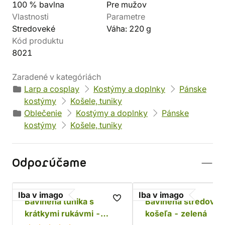
100 % bavlna
Pre mužov
Vlastnosti
Parametre
Stredoveké
Váha: 220 g
Kód produktu
8021
Zaradené v kategóriách
Larp a cosplay
Kostýmy a doplnky
Pánske
kostýmy
Košele, tuniky
Oblečenie
Kostýmy a doplnky
Pánske
kostýmy
Košele, tuniky
Odporúčame
Iba v imago
Iba v imago
Bavlnená tunika s
Bavlnená stredovek
krátkymi rukávmi -
košeľa - zelená