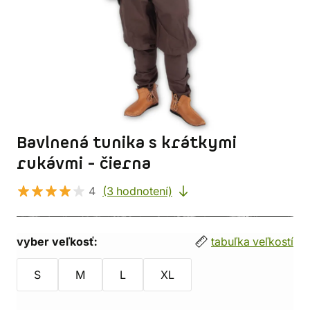
Bavlnená tunika s krátkymi
rukávmi - čierna
4
(3 hodnotení)
vyber veľkosť:
tabuľka veľkostí
S
M
L
XL