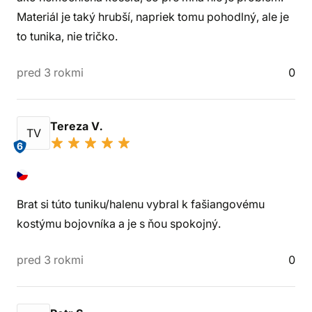
Materiál je taký hrubší, napriek tomu pohodlný, ale je
to tunika, nie tričko.
pred 3 rokmi
0
Tereza V.
TV
6
Brat si túto tuniku/halenu vybral k fašiangovému
kostýmu bojovníka a je s ňou spokojný.
pred 3 rokmi
0