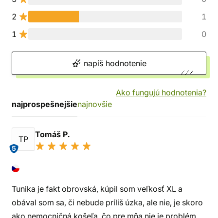
2
1
1
0
napíš hodnotenie
Ako fungujú hodnotenia?
najprospešnejšie
najnovšie
Tomáš P.
TP
5
Tunika je fakt obrovská, kúpil som veľkosť XL a
obával som sa, či nebude príliš úzka, ale nie, je skoro
ako nemocničná košeľa, čo pre mňa nie je problém.