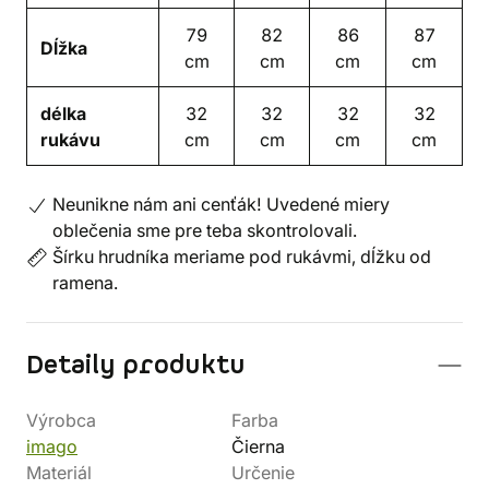
79
82
86
87
Dĺžka
cm
cm
cm
cm
délka
32
32
32
32
rukávu
cm
cm
cm
cm
Neunikne nám ani cenťák! Uvedené miery
oblečenia sme pre teba skontrolovali.
Šírku hrudníka meriame pod rukávmi, dĺžku od
ramena.
Detaily produktu
Výrobca
Farba
imago
Čierna
Materiál
Určenie