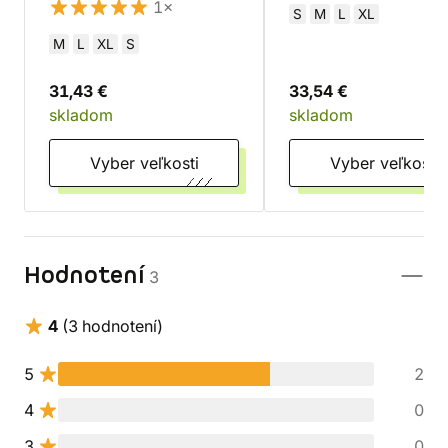
hnedá
1×
S
M
L
XL
M
L
XL
S
31,43 €
33,54 €
skladom
skladom
Vyber veľkosti
Vyber veľkosti
Hodnotení
3
4
(3 hodnotení)
5
2
4
0
3
0