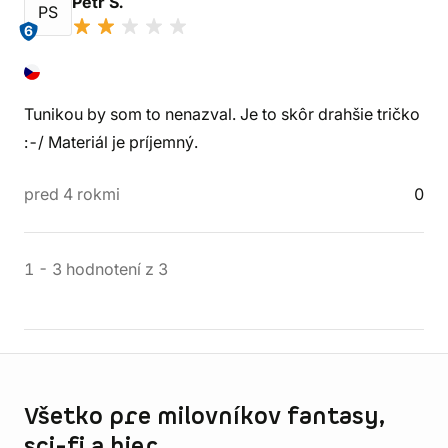
Petr S.
PS
6
Tunikou by som to nenazval. Je to skôr drahšie tričko
:-/ Materiál je príjemný.
pred 4 rokmi
0
1
-
3
hodnotení
z
3
Informácie o obchode
Všetko pre milovníkov fantasy,
sci-fi a hier