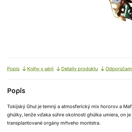
Popis
Knihy v sérii
Detaily produktu
Odporúčam
Popis
Tokijský Ghul je temný a atmosferický mix hororov a Mafi
ghúlky, lenže vďaka súhre okolností ghúlka umiera, on je
transplantované orgány mŕtveho montstra.