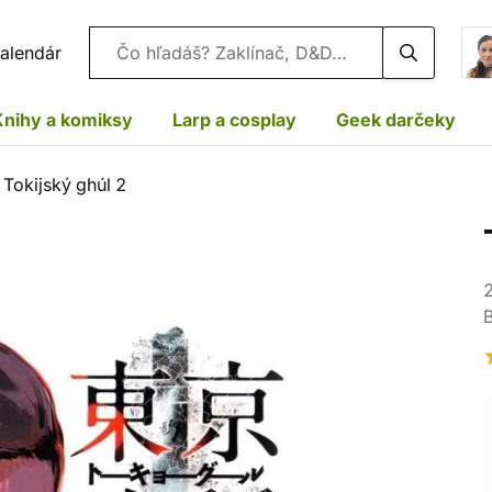
Vyhľadávanie
alendár
Knihy a komiksy
Larp a cosplay
Geek darčeky
Tokijský ghúl 2
2