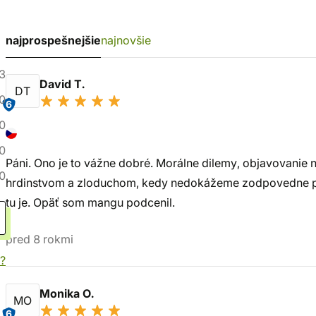
najprospešnejšie
najnovšie
3
David T.
DT
0
6
0
0
Páni. Ono je to vážne dobré. Morálne dilemy, objavovanie
0
hrdinstvom a zloduchom, kedy nedokážeme zodpovedne pove
tu je. Opäť som mangu podcenil.
pred 8 rokmi
?
Monika O.
MO
6