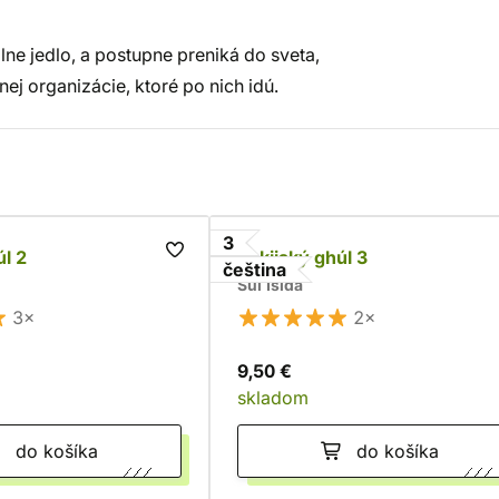
lne jedlo, a postupne preniká do sveta,
nej organizácie, ktoré po nich idú.
3
úl 2
Tokijský ghúl 3
čeština
Sui Išida
3×
2×
9,50 €
skladom
do košíka
do košíka