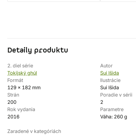
Detaily produktu
2. diel série
Autor
Tokijský ghúl
Sui Išida
Formát
Ilustrácie
129 x 182 mm
Sui Išida
Strán
Poradie v sérii
200
2
Rok vydania
Parametre
2016
Váha: 260 g
Zaradené v kategóriách