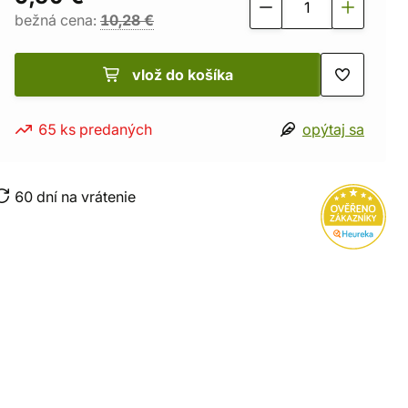
bežná cena:
10,28 €
vlož do košíka
65 ks predaných
opýtaj sa
60 dní na vrátenie