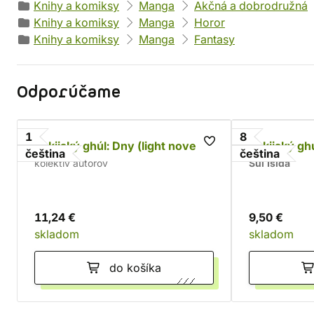
Knihy a komiksy
Manga
Akčná a dobrodružná
Knihy a komiksy
Manga
Horor
Knihy a komiksy
Manga
Fantasy
Odporúčame
1
8
Tokijský ghúl: Dny (light novel)
Tokijský ghú
čeština
čeština
kolektív autorov
Sui Išida
11,24 €
9,50 €
skladom
skladom
do košíka