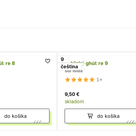
9
l: re 8
Tokijský ghúl: re 9
čeština
Sui Išida
1×
9,50 €
skladom
do košíka
do košíka