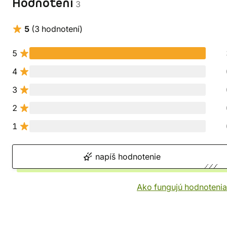
Hodnotení
3
5
(3 hodnotení)
5
4
3
2
1
napíš hodnotenie
Ako fungujú hodnotenia