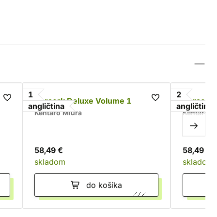
1
2
Berserk Deluxe Volume 1
Berserk 
angličtina
angličtina
Kentaró Miura
Kentaró M
58,49 €
58,49 €
skladom
skladom
do košíka