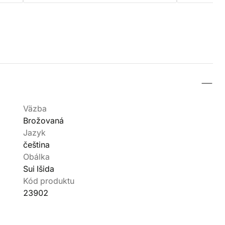
Väzba
Brožovaná
Jazyk
čeština
Obálka
Sui Išida
Kód produktu
23902