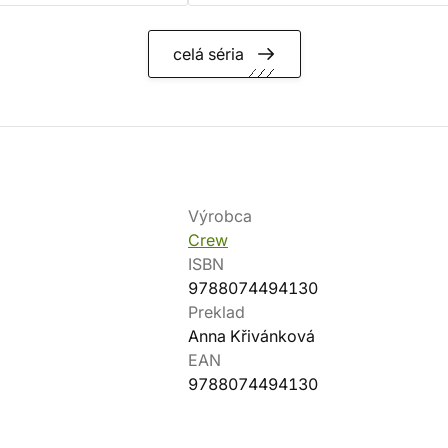
celá séria
Výrobca
Crew
ISBN
9788074494130
Preklad
Anna Křivánková
EAN
9788074494130