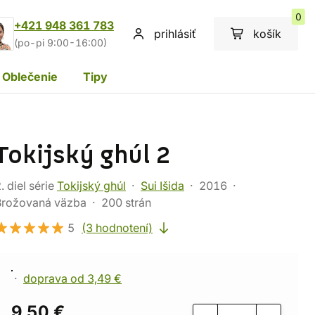
0
+421 948 361 783
prihlásiť
košík
(po-pi 9:00-16:00)
Oblečenie
Tipy
Tokijský ghúl 2
. diel série
Tokijský ghúl
Sui Išida
2016
Brožovaná väzba
200 strán
5
(3 hodnotení)
doprava od 3,49 €
9,50 €