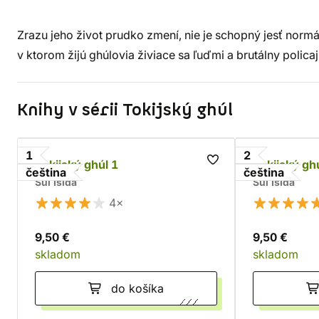
Zrazu jeho život prudko zmení, nie je schopný jesť normá
v ktorom žijú ghúlovia živiace sa ľuďmi a brutálny policaj
Knihy v sérii Tokijský ghúl
1
2
Tokijský ghúl 1
Tokijský gh
čeština
čeština
Sui Išida
Sui Išida
4×
9,50 €
9,50 €
skladom
skladom
do košíka