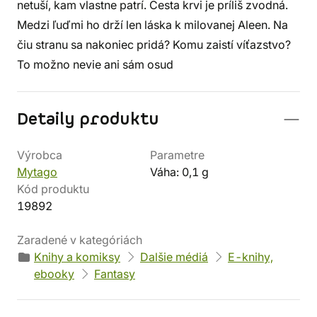
netuší, kam vlastne patrí. Cesta krvi je príliš zvodná.
Medzi ľuďmi ho drží len láska k milovanej Aleen. Na
čiu stranu sa nakoniec pridá? Komu zaistí víťazstvo?
To možno nevie ani sám osud
Detaily produktu
Výrobca
Parametre
Mytago
Váha: 0,1 g
Kód produktu
19892
Zaradené v kategóriách
Knihy a komiksy
Dalšie médiá
E-knihy,
ebooky
Fantasy