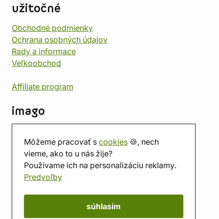
užitočné
Obchodné podmienky
Ochrana osobných údajov
Rady a informace
Veľkoobchod
Affiliate program
imago
Kontakt
Môžeme pracovať s
cookies
🍪, nech
Predajňa
vieme, ako to u nás žije?
Herňa
Používame ich na personalizáciu reklamy.
O nás
Predvoľby
Hodnotenie obchodu
Darčekové poukážky
Kalendár
súhlasím
imago.blog