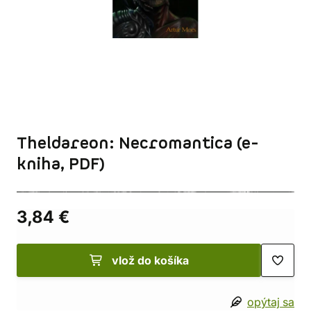
Theldareon: Necromantica (e-
kniha, PDF)
3,84 €
vlož do košíka
opýtaj sa