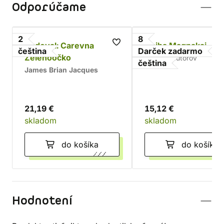
Odporúčame
2
8
Rudoval: Carevna
Kniha Magnakai
čeština
Darček zadarmo
Zelenoočko
kolektív autorov
čeština
James Brian Jacques
21,19 €
15,12 €
skladom
skladom
do košíka
do košíka
Hodnotení