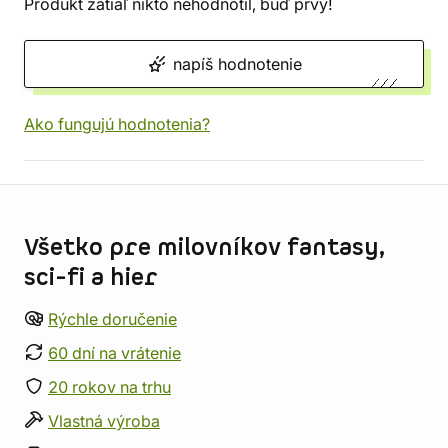
Produkt zatiaľ nikto nehodnotil, buď prvý!
napíš hodnotenie
Ako fungujú hodnotenia?
Informácie o obchode
Všetko pre milovníkov fantasy,
sci-fi a hier
Rýchle doručenie
60 dní na vrátenie
20 rokov na trhu
Vlastná výroba