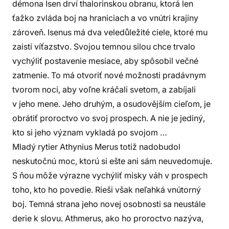
démona Isen drví thalorinskou obranu, ktorá len
ťažko zvláda boj na hraniciach a vo vnútri krajiny
zároveň. Isenus má dva veledůležité ciele, ktoré mu
zaistí víťazstvo. Svojou temnou silou chce trvalo
vychýliť postavenie mesiace, aby spôsobil večné
zatmenie. To má otvoriť nové možnosti pradávnym
tvorom noci, aby voľne kráčali svetom, a zabíjali
v jeho mene. Jeho druhým, a osudovějším cieľom, je
obrátiť proroctvo vo svoj prospech. A nie je jediný,
kto si jeho význam vykladá po svojom …
Mladý rytier Athynius Merus totiž nadobudol
neskutočnú moc, ktorú si ešte ani sám neuvedomuje.
S ňou môže výrazne vychýliť misky váh v prospech
toho, kto ho povedie. Rieši však neľahká vnútorný
boj. Temná strana jeho novej osobnosti sa neustále
derie k slovu. Athmerus, ako ho proroctvo nazýva,