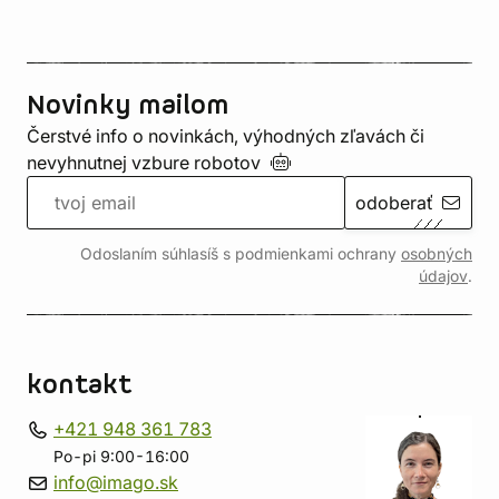
Novinky mailom
Čerstvé info o novinkách, výhodných zľavách či
nevyhnutnej vzbure
robotov
odoberať
Odoslaním súhlasíš s podmienkami ochrany
osobných
údajov
.
kontakt
+421 948 361 783
Po-pi 9:00-16:00
info@imago.sk