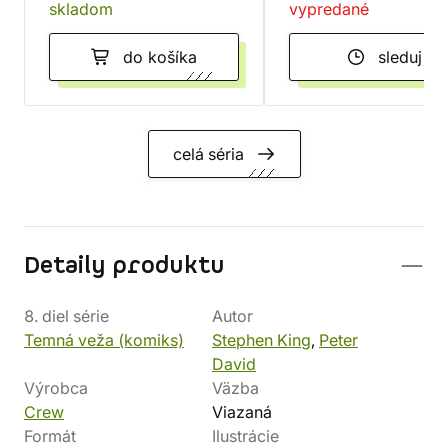
skladom
vypredané
do košíka
sleduj
celá séria
Detaily produktu
8. diel série
Autor
Temná veža (komiks)
Stephen King
,
Peter
David
Výrobca
Väzba
Crew
Viazaná
Formát
Ilustrácie