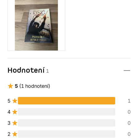
Hodnotení
1
5
(1 hodnotení)
5
1
4
0
3
0
2
0