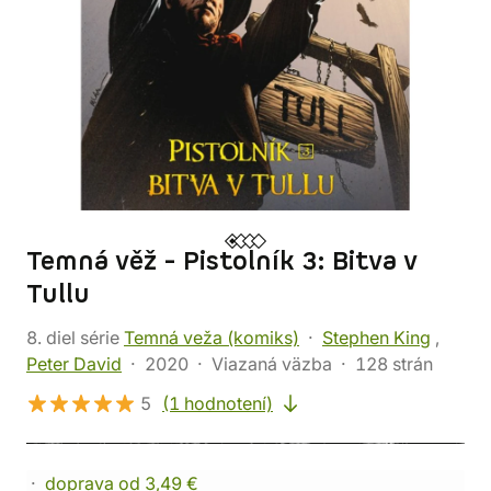
Temná věž - Pistolník 3: Bitva v
Tullu
8. diel série
Temná veža (komiks)
Stephen King
,
Peter David
2020
Viazaná väzba
128 strán
5
(1 hodnotení)
doprava od 3,49 €