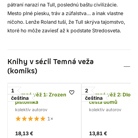
pátraní narazí na Tull, poslednú baštu civilizácie.
Mesto plné piesku, tráv a zúfalstva… a inak vlastne
ničoho. Lenže Roland tuší, že Tull skrýva tajomstvo,
ktoré ho môže zaviesť až k podstate Stredosveta.
Knihy v sérii Temná veža
(komiks)
1
2
Temná věž 1: Zrození
Temná věž 2: Dlouh
čeština
čeština
pistolníka
cesta domů
kolektív autorov
kolektív autorov
1×
18,13 €
13,81 €