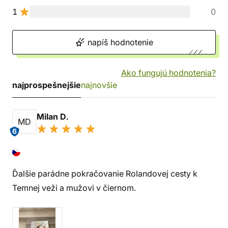
1
0
napíš hodnotenie
Ako fungujú hodnotenia?
najprospešnejšie
najnovšie
Milan D.
MD
6
Ďalšie parádne pokračovanie Rolandovej cesty k
Temnej veži a mužovi v čiernom.