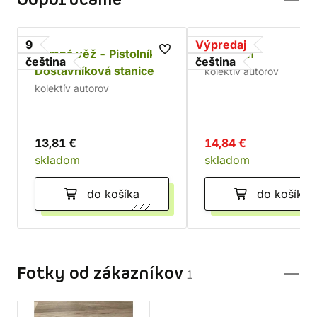
Odporúčame
9
Výpredaj
Temná věž - Pistolník 4:
Talisman
čeština
čeština
Dostavníková stanice
kolektív autorov
kolektív autorov
13,81 €
14,84 €
skladom
skladom
do košíka
do košíka
Fotky od zákazníkov
1