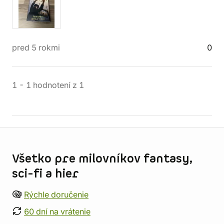
pred 5 rokmi
0
1
-
1
hodnotení
z
1
Informácie o obchode
Všetko pre milovníkov fantasy,
sci-fi a hier
Rýchle doručenie
60 dní na vrátenie