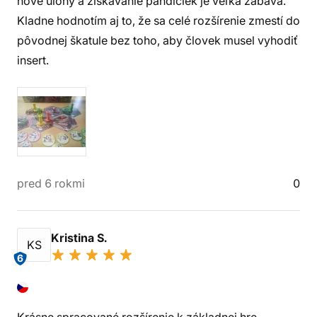
nové úlohy a získavanie pandičiek je veľká zábava.
Kladne hodnotím aj to, že sa celé rozšírenie zmestí do
pôvodnej škatule bez toho, aby človek musel vyhodiť
insert.
pred 6 rokmi
0
Kristina S.
KS
6