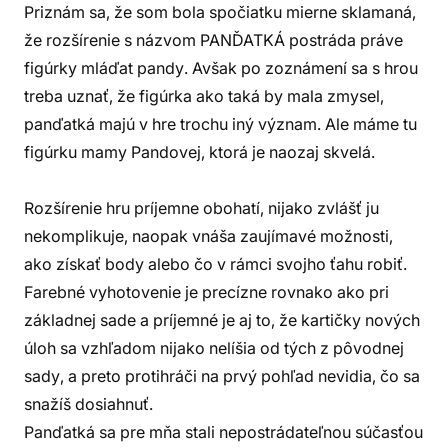
Priznám sa, že som bola spočiatku mierne sklamaná,
že rozšírenie s názvom PANĎATKÁ postráda práve
figúrky mláďat pandy. Avšak po zoznámení sa s hrou
treba uznať, že figúrka ako taká by mala zmysel,
panďatká majú v hre trochu iný význam. Ale máme tu
figúrku mamy Pandovej, ktorá je naozaj skvelá.
Rozšírenie hru príjemne obohatí, nijako zvlášť ju
nekomplikuje, naopak vnáša zaujímavé možnosti,
ako získať body alebo čo v rámci svojho ťahu robiť.
Farebné vyhotovenie je precízne rovnako ako pri
základnej sade a príjemné je aj to, že kartičky nových
úloh sa vzhľadom nijako nelíšia od tých z pôvodnej
sady, a preto protihráči na prvý pohľad nevidia, čo sa
snažíš dosiahnuť.
Panďatká sa pre mňa stali nepostrádateľnou súčasťou