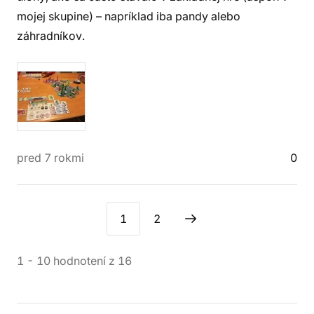
mojej skupine) – napríklad iba pandy alebo
záhradníkov.
pred 7 rokmi
0
1
2
1
-
10
hodnotení
z
16