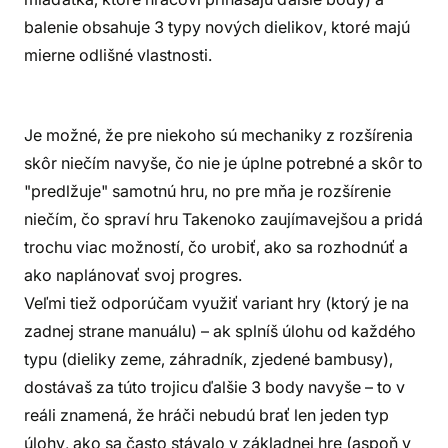
balenie obsahuje 3 typy nových dielikov, ktoré majú
mierne odlišné vlastnosti.
Je možné, že pre niekoho sú mechaniky z rozšírenia
skôr niečím navyše, čo nie je úplne potrebné a skôr to
"predlžuje" samotnú hru, no pre mňa je rozšírenie
niečím, čo spraví hru Takenoko zaujímavejšou a pridá
trochu viac možností, čo urobiť, ako sa rozhodnúť a
ako naplánovať svoj progres.
Veľmi tiež odporúčam využiť variant hry (ktorý je na
zadnej strane manuálu) – ak splníš úlohu od každého
typu (dieliky zeme, záhradník, zjedené bambusy),
dostávaš za túto trojicu ďalšie 3 body navyše – to v
reáli znamená, že hráči nebudú brať len jeden typ
úlohy, ako sa často stávalo v základnej hre (aspoň v