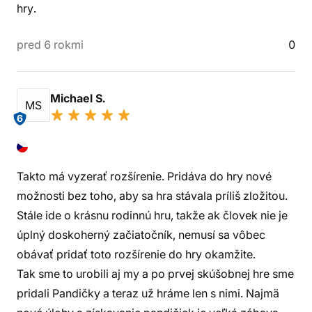
hry.
pred 6 rokmi
0
Michael S.
MS
6
Takto má vyzerať rozšírenie. Pridáva do hry nové
možnosti bez toho, aby sa hra stávala príliš zložitou.
Stále ide o krásnu rodinnú hru, takže ak človek nie je
úplný doskoherný začiatočník, nemusí sa vôbec
obávať pridať toto rozšírenie do hry okamžite.
Tak sme to urobili aj my a po prvej skúšobnej hre sme
pridali Pandičky a teraz už hráme len s nimi. Najmä