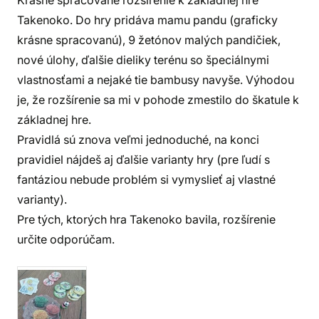
Krásne spracované rozšírenie k základnej hre
Takenoko. Do hry pridáva mamu pandu (graficky
krásne spracovanú), 9 žetónov malých pandičiek,
nové úlohy, ďalšie dieliky terénu so špeciálnymi
vlastnosťami a nejaké tie bambusy navyše. Výhodou
je, že rozšírenie sa mi v pohode zmestilo do škatule k
základnej hre.
Pravidlá sú znova veľmi jednoduché, na konci
pravidiel nájdeš aj ďalšie varianty hry (pre ľudí s
fantáziou nebude problém si vymyslieť aj vlastné
varianty).
Pre tých, ktorých hra Takenoko bavila, rozšírenie
určite odporúčam.