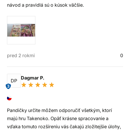
návod a pravidlá sú o kúsok väčšie.
pred 2 rokmi
0
Dagmar P.
DP
3
Pandičky určite môžem odporučiť všetkým, ktorí
majú hru Takenoko. Opäť krásne spracovanie a
vďaka tomuto rozšíreniu vás čakajú zložitejšie úlohy,