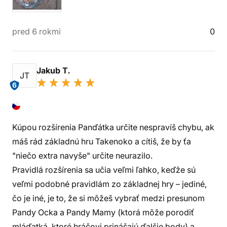
pred 6 rokmi
0
Jakub T.
JT
6
Kúpou rozšírenia Panďátka určite nespravíš chybu, ak
máš rád základnú hru Takenoko a cítiš, že by ťa
"niečo extra navyše" určite neurazilo.
Pravidlá rozšírenia sa učia veľmi ľahko, keďže sú
veľmi podobné pravidlám zo základnej hry – jediné,
čo je iné, je to, že si môžeš vybrať medzi presunom
Pandy Ocka a Pandy Mamy (ktorá môže porodiť
mláďatká, ktoré hráčovi prinášajú ďalšie body) a