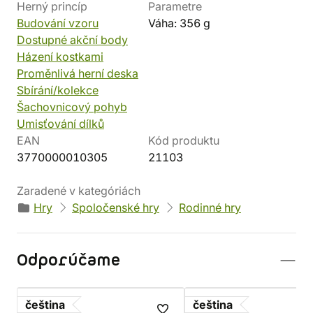
Herný princíp
Parametre
Budování vzoru
Váha: 356 g
Dostupné akční body
Házení kostkami
Proměnlivá herní deska
Sbírání/kolekce
Šachovnicový pohyb
Umisťování dílků
EAN
Kód produktu
3770000010305
21103
Zaradené v kategóriách
Hry
Spoločenské hry
Rodinné hry
Odporúčame
čeština
čeština