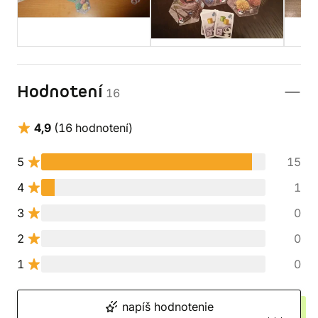
Hodnotení
16
4,9
(16 hodnotení)
5
15
4
1
3
0
2
0
1
0
napíš hodnotenie