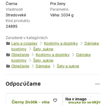
Čierna
Pre ženy
Vlastnosti
Parametre
Stredoveké
Váha: 1034 g
Kód produktu
24895
Zaradené v kategóriách
Larp a cosplay
Kostýmy a doplnky
Dámske
kostýmy
Šaty, sukne
Oblečenie
Kostýmy a doplnky
Dámske
kostýmy
Šaty, sukne
Oblečenie
Dámske
Šaty a sukne
Odporúčame
Iba v imago
Čierny živôtik - vlna
Blúzka so širokými