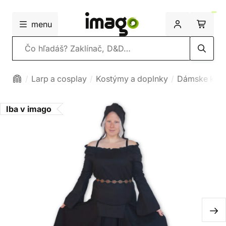
menu
Vyhľadávanie
Larp a cosplay
Kostýmy a doplnky
Dámske kos
Iba v imago