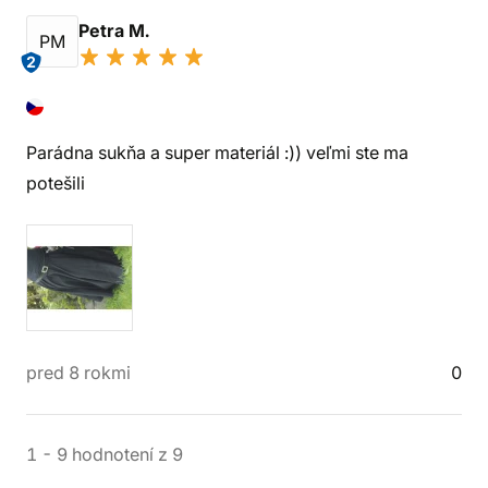
Petra M.
PM
2
Parádna sukňa a super materiál :)) veľmi ste ma
potešili
pred 8 rokmi
0
1
-
9
hodnotení
z
9