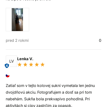
pred 2 rokmi
0
Lenka V.
LV
4
Zatiaľ som v tejto kolovej sukni vymetala len jednu
dvojdňovú akciu. Fotografujem a dosť sa pri tom
nabehám. Sukňa bola prekvapivo pohodlná. Pri
aktivitách si cípy zastrčím za opasok.