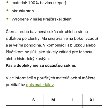
materiál: 100% bavlna (keper)
okrúhly strih
vyrobené v našej krajčírskej dielni
Čierna hrubá bavlnená sukňa okrúhleho strihu
s dĺžkou po členky. Má šnurovanie na boku (vzadu)
a je veľmi pohodlná. V kombinácii s blúzkou alebo
živôtikom poslúži ako skvelý základ pre fantasy
alebo historický kostým.
Pás a doplnky nie sú súčasťou sukne.
Viac informácií o použitých materiáloch si môžete
prečítať tu:
opis materiálov
.
S
M
L
XL