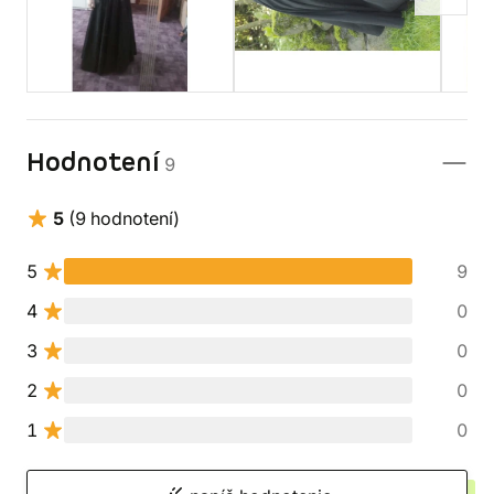
Hodnotení
9
5
(9 hodnotení)
5
9
4
0
3
0
2
0
1
0