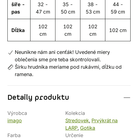
šíře -
32 -
35 -
38 -
44 -
pas
47 cm
50 cm
53 cm
59 cm
102
102
102
Dĺžka
102 cm
cm
cm
cm
Neunikne nám ani cenťák! Uvedené miery
oblečenia sme pre teba skontrolovali.
Šírku hrudníka meriame pod rukávmi, dĺžku od
ramena.
Detaily produktu
Výrobca
Kolekcia
imago
Stredovek
,
Prvýkrát na
LARP
,
Gotika
Farba
Určenie