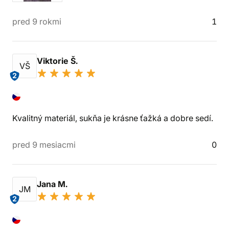
pred 9 rokmi
1
Viktorie Š.
VŠ
2
Kvalitný materiál, sukňa je krásne ťažká a dobre sedí.
pred 9 mesiacmi
0
Jana M.
JM
2