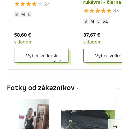
rukávmi - čierna
2×
3×
S
M
L
S
M
L
XL
58,60 €
37,67 €
skladom
skladom
Vyber veľkosti
Vyber veľkosti
Fotky od zákazníkov
7