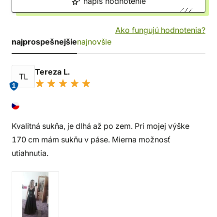
napíš hodnotenie
Ako fungujú hodnotenia?
najprospešnejšie
najnovšie
Tereza L.
TL
1
Kvalitná sukňa, je dlhá až po zem. Pri mojej výške
170 cm mám sukňu v páse. Mierna možnosť
utiahnutia.