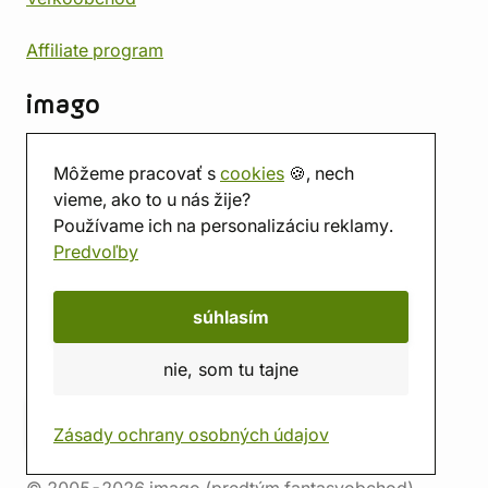
Affiliate program
imago
Kontakt
Môžeme pracovať s
cookies
🍪, nech
Predajňa
vieme, ako to u nás žije?
Herňa
Používame ich na personalizáciu reklamy.
O nás
Predvoľby
Hodnotenie obchodu
Darčekové poukážky
Kalendár
súhlasím
imago.blog
nie, som tu tajne
Zásady ochrany osobných údajov