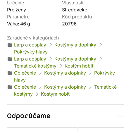
Určenie
Vlastnosti
Pre ženy
Stredoveké
Parametre
Kód produktu
Váha: 46 g
20796
Zaradené v kategóriách
Larp a cosplay
Kostýmy a doplnky
Pokrývky hlavy
Larp a cosplay
Kostýmy a doplnky
Tematické kostýmy
Kostým hobit
Oblečenie
Kostýmy a doplnky
Pokrývky
hlavy
Oblečenie
Kostýmy a doplnky
Tematické
kostýmy
Kostým hobit
Odporúčame