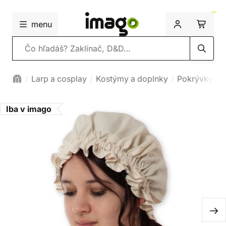
menu
Vyhľadávanie
Larp a cosplay
Kostýmy a doplnky
Pokrývky hl
Iba v imago