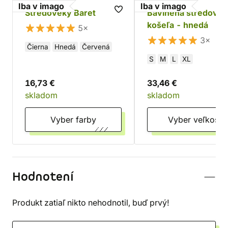
Iba v imago
Iba v imago
Stredoveký Baret
Bavlnená stredovek
košeľa - hnedá
5×
3×
Čierna
Hnedá
Červená
S
M
L
XL
16,73 €
33,46 €
skladom
skladom
Vyber farby
Vyber veľkosti
Hodnotení
Produkt zatiaľ nikto nehodnotil, buď prvý!