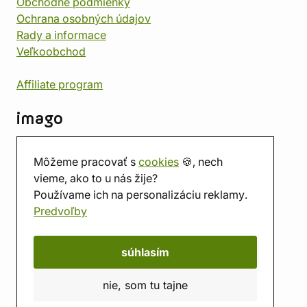
Obchodné podmienky
Ochrana osobných údajov
Rady a informace
Veľkoobchod
Affiliate program
imago
Kontakt
Môžeme pracovať s
cookies
🍪, nech
Predajňa
vieme, ako to u nás žije?
Herňa
Používame ich na personalizáciu reklamy.
O nás
Predvoľby
Hodnotenie obchodu
Darčekové poukážky
Kalendár
súhlasím
imago.blog
nie, som tu tajne