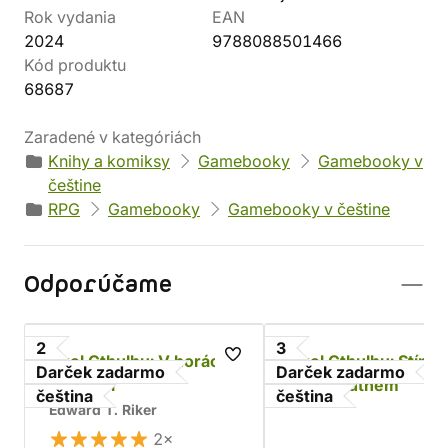
Rok vydania
EAN
2024
9788088501466
Kód produktu
68687
Zaradené v kategóriách
Knihy a komiksy
Gamebooky
Gamebooky v
češtine
RPG
Gamebooky
Gamebooky v češtine
Odporúčame
2
3
Zvol Cthulhu: V horách
Zvol Cthulhu: Stín n
Darček zadarmo
Darček zadarmo
šílenství
Innsmouthem
čeština
čeština
Edward T. Riker
2×