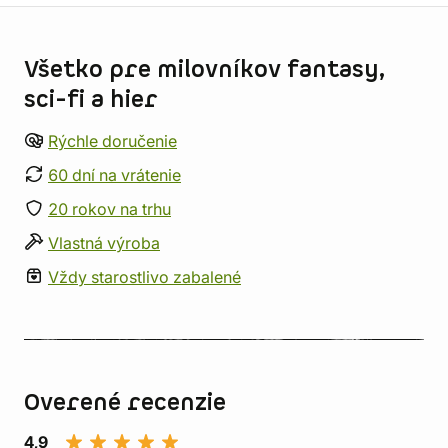
Informácie o obchode
Všetko pre milovníkov fantasy,
sci-fi a hier
Rýchle doručenie
60 dní na vrátenie
20 rokov na trhu
Vlastná výroba
Vždy starostlivo zabalené
Overené recenzie
4,9