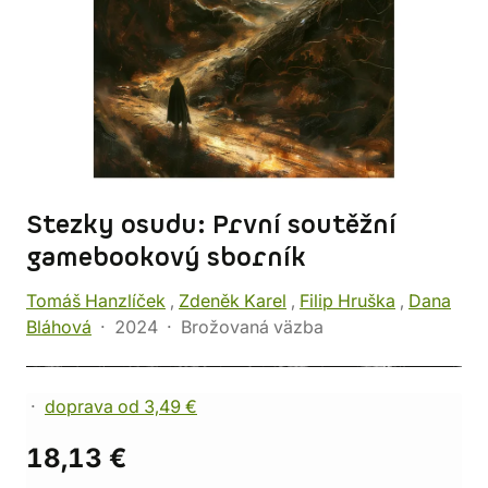
Stezky osudu: První soutěžní
gamebookový sborník
Tomáš Hanzlíček
,
Zdeněk Karel
,
Filip Hruška
,
Dana
Bláhová
2024
Brožovaná väzba
doprava od 3,49 €
18,13 €