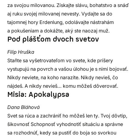
za svojou milovanou. Získajte slávu, bohatstvo a snáď
aj ruku svojej milovanej nevesty. Vydajte sa do
tajomnej hory Erdenlung, odolávajte nástrahám
a pokušeniam a dokážte, aký ste naozaj muž.
Pod plášťom dvoch svetov
Filip Hruška
Staňte sa vyšetrovateľom vo svete, kde príšery
vystupujú na povrch a vašou úlohou je s nimi bojovať.
Nikdy neviete, na koho narazíte. Nikdy nevieš, čo
nájdeš. A nikdy nevieš… komu môžeš dôverovať.
Misia: Apokalypsa
Dana Bláhová
Svet sa rúca a zachrániť ho môžeš len ty. Tvoj dôvtip,
šikovnosť Schopnosť vyhodnotiť situáciu a správne
sa rozhodnúť, kedy sa pustiť do boja so svorkou