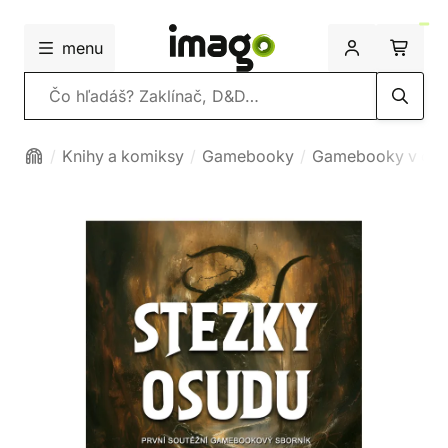
menu
Vyhľadávanie
Knihy a komiksy
Gamebooky
Gamebooky v češ