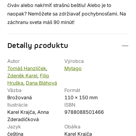
čiváv alebo nakŕmiť strašnú beštiu! Alebo je to
naopak? Nemôžete sa zdržiavať pochybnosťami. Na
záchranu sveta máš 90 minút!
Detaily produktu
Autor
Výrobca
Tomáš Hanzlíček
,
Mytago
Zdeněk Karel
,
Filip
Hruška
,
Dana Bláhová
Väzba
Formát
Brožovaná
110 x 150 mm
Ilustrácie
ISBN
Karel Krajča, Anna
9788088501466
Zderadičková
Jazyk
Obálka
čeština
Karel Krajča