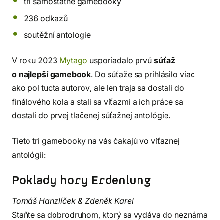
tři samostatné gamebooky
236 odkazů
soutěžní antologie
V roku 2023
Mytago
usporiadalo prvú
súťaž
o najlepší gamebook
. Do súťaže sa prihlásilo viac
ako pol tucta autorov, ale len traja sa dostali do
finálového kola a stali sa víťazmi a ich práce sa
dostali do prvej tlačenej súťažnej antológie.
Tieto tri gamebooky na vás čakajú vo víťaznej
antológii:
Poklady hory Erdenlung
Tomáš Hanzlíček & Zdeněk Karel
Staňte sa dobrodruhom, ktorý sa vydáva do neznáma