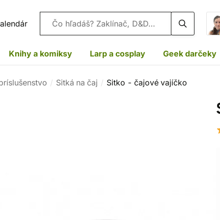
Vyhľadávanie
alendár
Knihy a komiksy
Larp a cosplay
Geek darčeky
príslušenstvo
Sitká na čaj
Sitko - čajové vajíčko