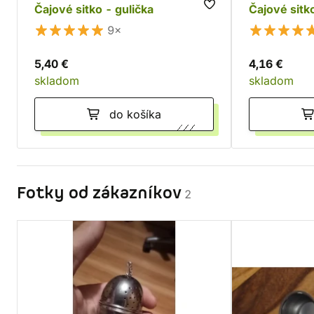
Čajové sitko - gulička
Čajové sitk
9×
5,40 €
4,16 €
skladom
skladom
do košíka
Fotky od zákazníkov
2