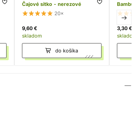
Čajové sitko - nerezové
Bambuso
20×
9,60 €
3,30 €
skladom
skladom
do košíka