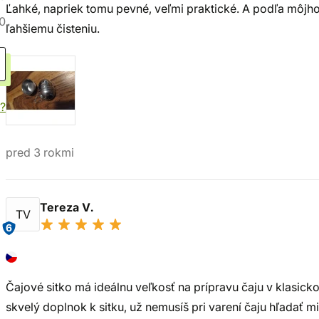
Ľahké, napriek tomu pevné, veľmi praktické. A podľa môjho 
0
ľahšiemu čisteniu.
?
pred 3 rokmi
Tereza V.
TV
6
Čajové sitko má ideálnu veľkosť na prípravu čaju v klasick
skvelý doplnok k sitku, už nemusíš pri varení čaju hľadať m