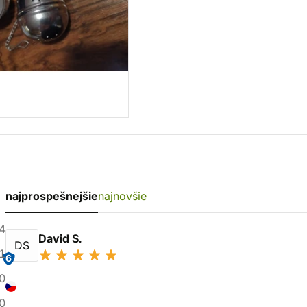
najprospešnejšie
najnovšie
4
David S.
DS
1
6
0
0