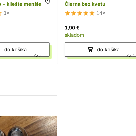
o - kliešte menšie
Čierna bez kvetu
3×
14×
1,90 €
skladom
do košíka
do košíka