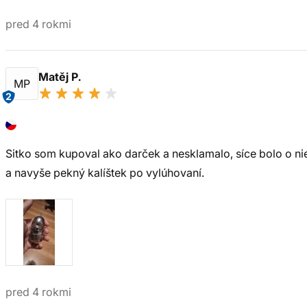
pred 4 rokmi
Matěj P.
MP
2
Sitko som kupoval ako darček a nesklamalo, síce bolo o nie
a navyše pekný kalíštek po vylúhovaní.
pred 4 rokmi