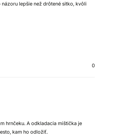
názoru lepšie než drôtené sitko, kvôli
0
om hrnčeku. A odkladacia mištička je
iesto, kam ho odložiť.