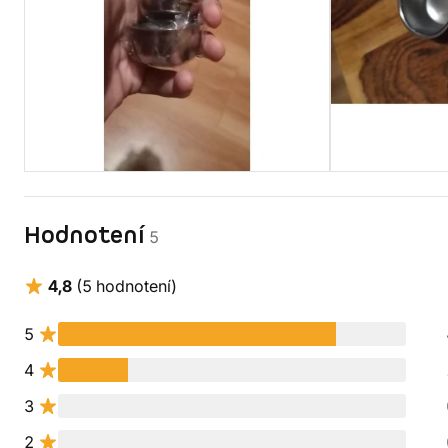
Hodnotení
5
4,8
(5 hodnotení)
5
4
3
2