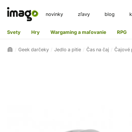
novinky
zľavy
blog
k
Svety
Hry
Wargaming a maľovanie
RPG
Geek darčeky
Jedlo a pitie
Čas na čaj
Čajové 