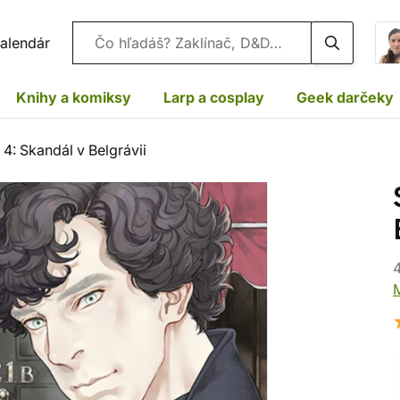
Vyhľadávanie
alendár
Knihy a komiksy
Larp a cosplay
Geek darčeky
 4: Skandál v Belgrávii
4