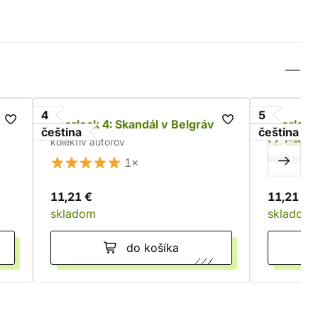
4
5
Sherlock 4: Skandál v Belgrávii
Sherlock 
čeština
čeština
(2. část)
kolektív autorov
kolektív a
1×
11,21 €
11,21 €
skladom
skladom
do košíka