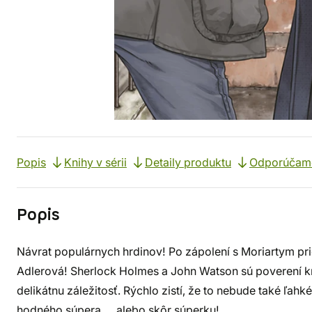
Popis
Knihy v sérii
Detaily produktu
Odporúčam
Popis
Návrat populárnych hrdinov! Po zápolení s Moriartym pr
Adlerová! Sherlock Holmes a John Watson sú poverení kr
delikátnu záležitosť. Rýchlo zistí, že to nebude také ľahké
hodného súpera … alebo skôr súperku!