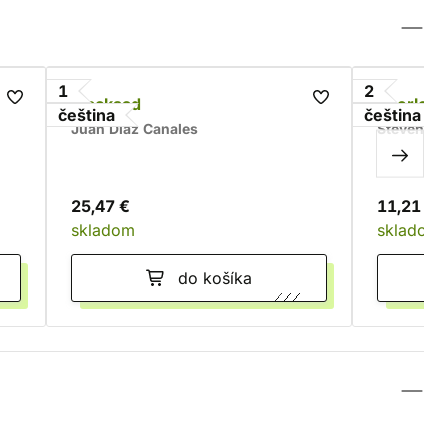
1
2
i
Blacksad
Sherlock
čeština
čeština
Juan Díaz Canales
Steven Mo
25,47 €
11,21 €
skladom
skladom
do košíka