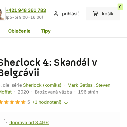
0
+421 948 361 783
prihlásiť
košík
(po-pi 9:00-16:00)
Oblečenie
Tipy
Sherlock 4: Skandál v
Belgrávii
. diel série
Sherlock (komiks)
Mark Gatiss
,
Steven
Moffat
2020
Brožovaná väzba
196 strán
5
(1 hodnotení)
doprava od 3,49 €