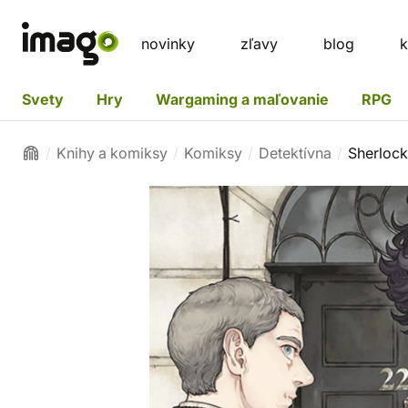
novinky
zľavy
blog
k
Svety
Hry
Wargaming a maľovanie
RPG
Knihy a komiksy
Komiksy
Detektívna
Sherlock