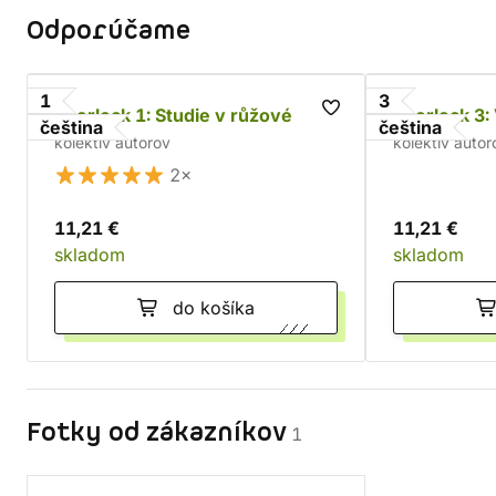
Odporúčame
1
3
Sherlock 1: Studie v růžové
Sherlock 3:
čeština
čeština
kolektív autorov
kolektív autor
2×
11,21 €
11,21 €
skladom
skladom
do košíka
Fotky od zákazníkov
1