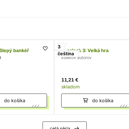
3
 Slepý bankéř
Sherlock 3: Velká hra
čeština
t
kolektív autorov
11,21 €
skladom
do košíka
do košíka
celá séria