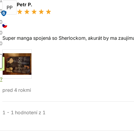
1
Petr P.
PP
0
6
0
0
Super manga spojená so Sherlockom, akurát by ma zaujímal
0
?
pred 4 rokmi
1
-
1
hodnotení
z
1