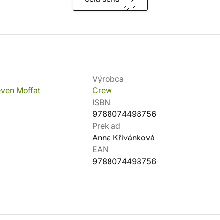
Výrobca
even Moffat
Crew
ISBN
9788074498756
Preklad
Anna Křivánková
EAN
9788074498756