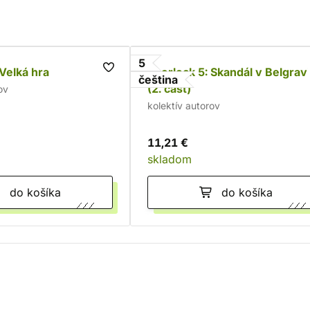
5
 Velká hra
Sherlock 5: Skandál v Belgravi
čeština
(2. část)
ov
kolektív autorov
11,21 €
skladom
do košíka
do košíka