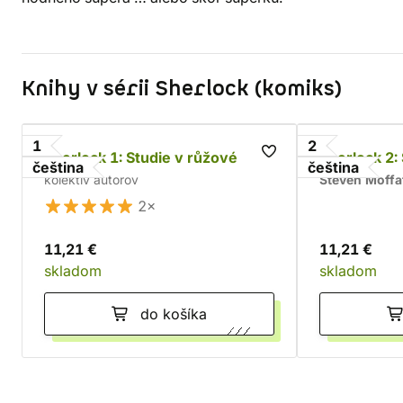
Knihy v sérii Sherlock (komiks)
1
2
Sherlock 1: Studie v růžové
Sherlock 2:
čeština
čeština
kolektív autorov
Steven Moffa
2×
11,21 €
11,21 €
skladom
skladom
do košíka