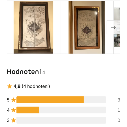
Hodnotení
4
4,8
(4 hodnotení)
5
3
4
1
3
0