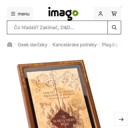
menu
Vyhľadávanie
Geek darčeky
Kancelárske potreby
Plagáty a vš