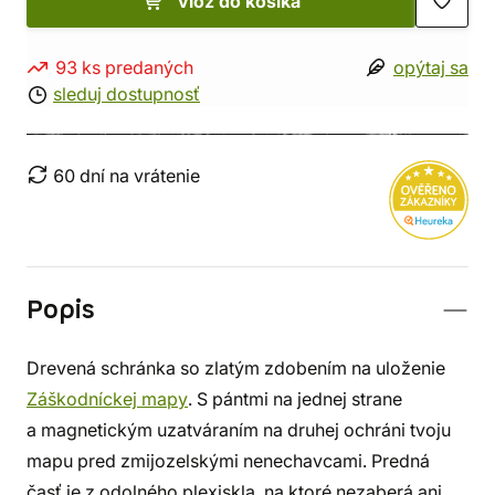
vlož do košíka
93 ks predaných
opýtaj sa
sleduj dostupnosť
60 dní na vrátenie
Popis
Drevená schránka so zlatým zdobením na uloženie
Záškodníckej mapy
. S pántmi na jednej strane
a magnetickým uzatváraním na druhej ochráni tvoju
mapu pred zmijozelskými nenechavcami. Predná
časť je z odolného plexiskla, na ktoré nezaberá ani