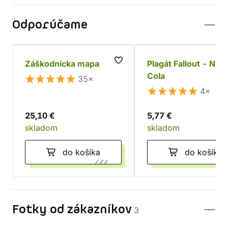
Odporúčame
Záškodnícka mapa
Plagát Fallout - Nuk
Cola
35×
4×
25,10 €
5,77 €
skladom
skladom
do košíka
do košíka
Fotky od zákazníkov
3