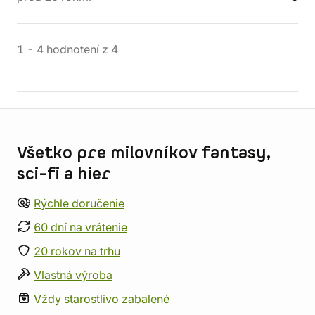
1
-
4
hodnotení
z
4
Informácie o obchode
Všetko pre milovníkov fantasy,
sci-fi a hier
Rýchle doručenie
60 dní na vrátenie
20 rokov na trhu
Vlastná výroba
Vždy starostlivo zabalené