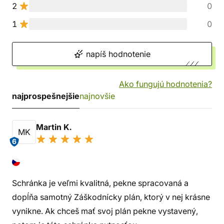
2
0
1
0
napíš hodnotenie
Ako fungujú hodnotenia?
najprospešnejšie
najnovšie
Martin K.
MK
6
Schránka je veľmi kvalitná, pekne spracovaná a
dopĺňa samotný Záškodnícky plán, ktorý v nej krásne
vynikne. Ak chceš mať svoj plán pekne vystavený,