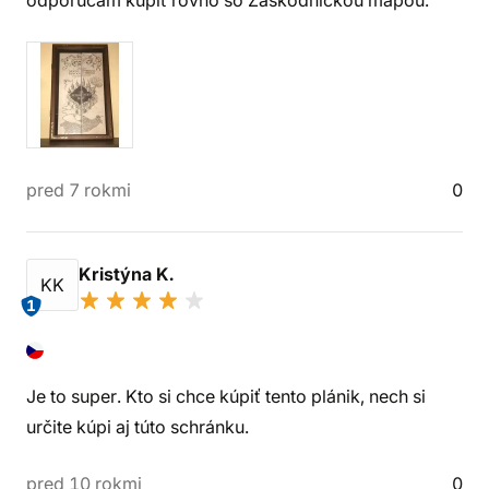
odporúčam kúpiť rovno so Záškodníckou mapou.
pred 7 rokmi
0
Kristýna K.
KK
1
Je to super. Kto si chce kúpiť tento plánik, nech si
určite kúpi aj túto schránku.
pred 10 rokmi
0