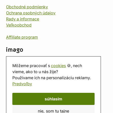
Obchodné podmienky
Ochrana osobných údajov
Rady a informace
Veľkoobchod
Affiliate program
imago
Kontakt
Môžeme pracovať s
cookies
🍪, nech
Predajňa
vieme, ako to u nás žije?
Herňa
Používame ich na personalizáciu reklamy.
O nás
Predvoľby
Hodnotenie obchodu
Darčekové poukážky
Kalendár
súhlasím
imago.blog
nie, som tu tajne