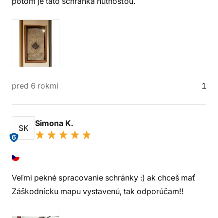
potom je táto schránka nutnosťou.
pred 6 rokmi
1
Simona K.
SK
6
Veľmi pekné spracovanie schránky :) ak chceš mať
Záškodnícku mapu vystavenú, tak odporúčam!!