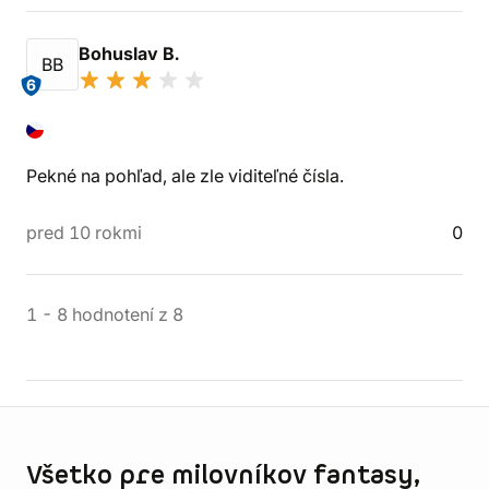
Bohuslav B.
BB
6
Pekné na pohľad, ale zle viditeľné čísla.
pred 10 rokmi
0
1
-
8
hodnotení
z
8
Informácie o obchode
Všetko pre milovníkov fantasy,