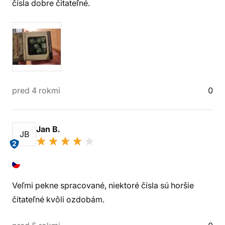
čísla dobre čitateľné.
pred 4 rokmi
0
Jan B.
JB
2
Veľmi pekne spracované, niektoré čísla sú horšie
čitateľné kvôli ozdobám.