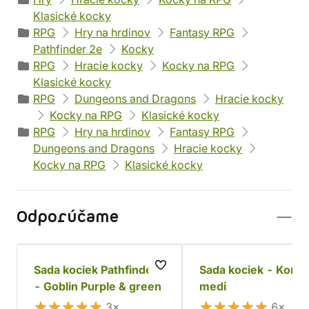
Klasické kocky
RPG
Hry na hrdinov
Fantasy RPG
Pathfinder 2e
Kocky
RPG
Hracie kocky
Kocky na RPG
Klasické kocky
RPG
Dungeons and Dragons
Hracie kocky
Kocky na RPG
Klasické kocky
RPG
Hry na hrdinov
Fantasy RPG
Dungeons and Dragons
Hracie kocky
Kocky na RPG
Klasické kocky
Odporúčame
Sada kociek Pathfinder
Sada kociek - Koróz
- Goblin Purple & green
medi
3×
6×