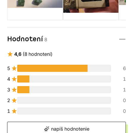
Hodnotení
8
4,6
(8 hodnotení)
5
6
4
1
3
1
2
0
1
0
napíš hodnotenie