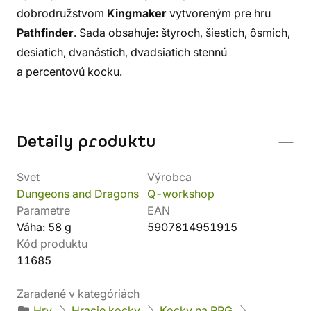
dobrodružstvom
Kingmaker
vytvoreným pre hru
Pathfinder
. Sada obsahuje: štyroch, šiestich, ôsmich,
desiatich, dvanástich, dvadsiatich stennú
a percentovú kocku.
Detaily produktu
Svet
Výrobca
Dungeons and Dragons
Q-workshop
Parametre
EAN
Váha: 58 g
5907814951915
Kód produktu
11685
Zaradené v kategóriách
Hry
Hracie kocky
Kocky na RPG