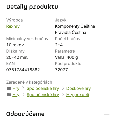
Detaily produktu
Výrobca
Jazyk
Rexhry
Komponenty Čeština
Pravidlá Čeština
Minimálny vek hráčov
Počet hráčov
10 rokov
2-4
Dĺžka hry
Parametre
20-40 min.
Váha: 400 g
EAN
Kód produktu
0751784418382
72077
Zaradené v kategóriách
Hry
Spoločenské hry
Doskové hry
Hry
Spoločenské hry
Hry pre deti
Odporúčame