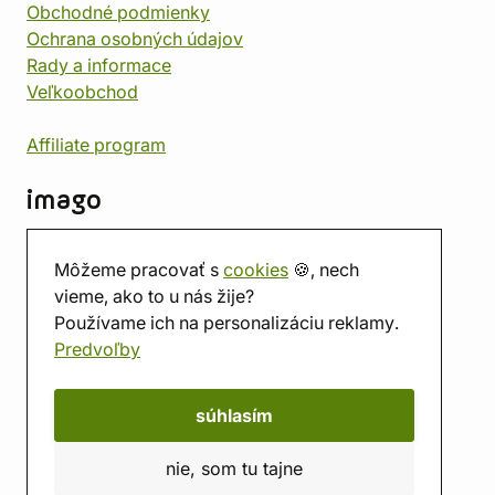
Obchodné podmienky
Ochrana osobných údajov
Rady a informace
Veľkoobchod
Affiliate program
imago
Kontakt
Môžeme pracovať s
cookies
🍪, nech
Predajňa
vieme, ako to u nás žije?
Herňa
Používame ich na personalizáciu reklamy.
O nás
Predvoľby
Hodnotenie obchodu
Darčekové poukážky
Kalendár
súhlasím
imago.blog
nie, som tu tajne