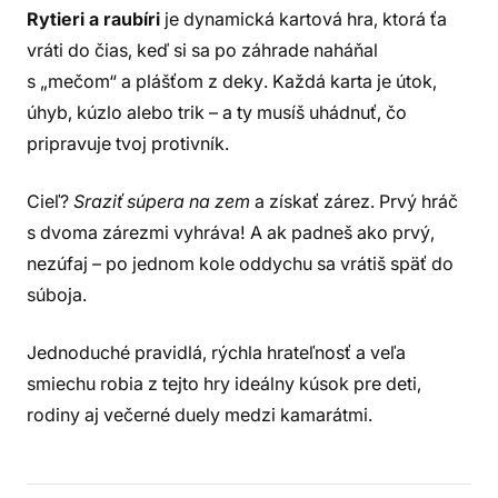
Rytieri a raubíri
je dynamická kartová hra, ktorá ťa
vráti do čias, keď si sa po záhrade naháňal
s „mečom“ a plášťom z deky. Každá karta je útok,
úhyb, kúzlo alebo trik – a ty musíš uhádnuť, čo
pripravuje tvoj protivník.
Cieľ?
Sraziť súpera na zem
a získať zárez. Prvý hráč
s dvoma zárezmi vyhráva! A ak padneš ako prvý,
nezúfaj – po jednom kole oddychu sa vrátiš späť do
súboja.
Jednoduché pravidlá, rýchla hrateľnosť a veľa
smiechu robia z tejto hry ideálny kúsok pre deti,
rodiny aj večerné duely medzi kamarátmi.