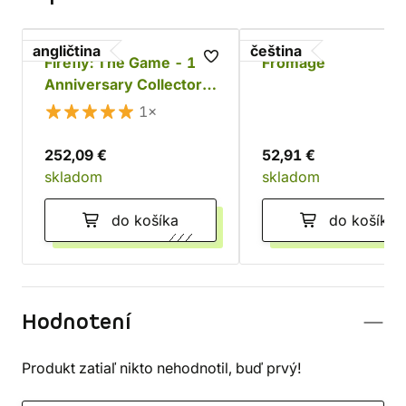
angličtina
čeština
Firefly: The Game - 10.
Fromage
Anniversary Collector's
Edition
1×
252,09 €
52,91 €
skladom
skladom
do košíka
do košíka
Hodnotení
Produkt zatiaľ nikto nehodnotil, buď prvý!