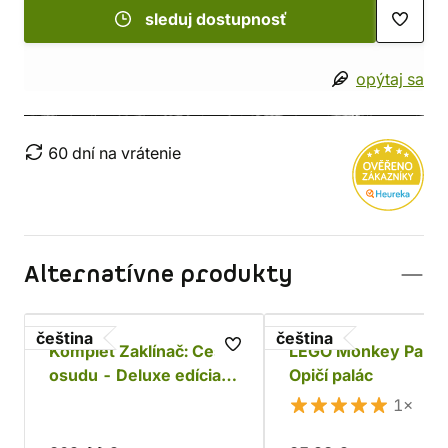
sleduj dostupnosť
opýtaj sa
60 dní na vrátenie
Alternatívne produkty
čeština
čeština
Komplet Zaklínač: Cesta
LEGO Monkey Palac
osudu - Deluxe edícia s
Opičí palác
podtkáckmi
1×