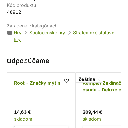
Kód produktu
48912
Zaradené v kategóriách
Hry
Spoločenské hry
Strategické stolové
hry
Odporúčame
čeština
Root - Značky mýtin
Komplet Zaklínač: C
osudu - Deluxe edíc
podtkáckmi
14,63 €
209,44 €
skladom
skladom