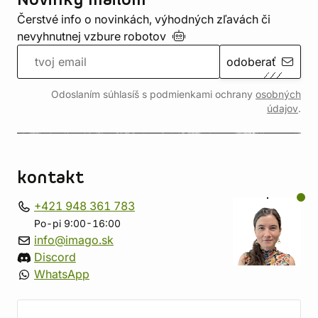
Novinky mailom
Čerstvé info o novinkách, výhodných zľavách či
nevyhnutnej vzbure
robotov
odoberať
Odoslaním súhlasíš s podmienkami ochrany
osobných
údajov
.
kontakt
+421 948 361 783
Po-pi 9:00-16:00
info@imago.sk
Discord
WhatsApp