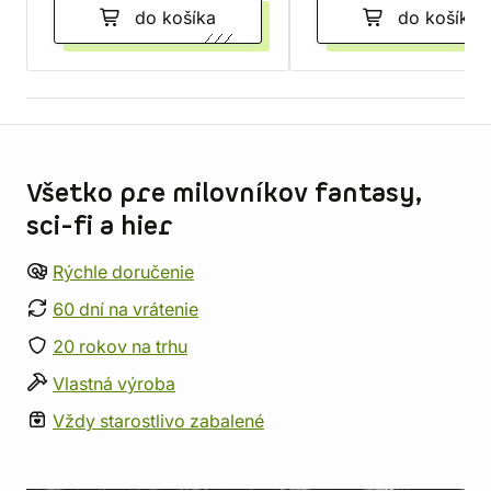
do košíka
do košíka
Informácie o obchode
Všetko pre milovníkov fantasy,
sci-fi a hier
Rýchle doručenie
60 dní na vrátenie
20 rokov na trhu
Vlastná výroba
Vždy starostlivo zabalené