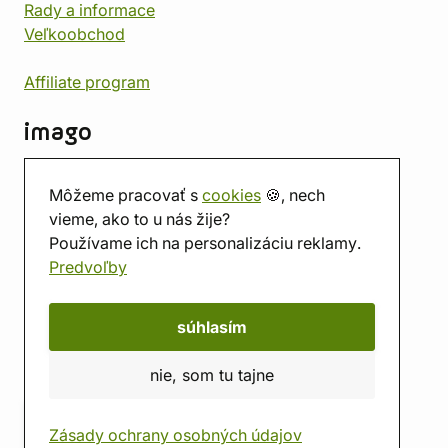
Rady a informace
Veľkoobchod
Affiliate program
imago
Kontakt
Môžeme pracovať s
cookies
🍪, nech
Predajňa
vieme, ako to u nás žije?
Herňa
Používame ich na personalizáciu reklamy.
O nás
Predvoľby
Hodnotenie obchodu
Darčekové poukážky
Kalendár
súhlasím
imago.blog
nie, som tu tajne
Zásady ochrany osobných údajov