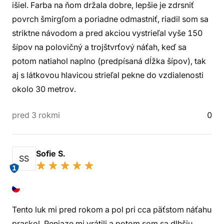
išiel. Farba na ňom držala dobre, lepšie je zdrsniť
povrch šmirgľom a poriadne odmastniť, riadil som sa
striktne návodom a pred akciou vystrieľal vyše 150
šípov na polovičný a trojštvrťový náťah, keď sa
potom natiahol naplno (predpísaná dĺžka šípov), tak
aj s látkovou hlavicou strieľal pekne do vzdialenosti
okolo 30 metrov.
pred 3 rokmi
0
Sofie S.
SS
1
Tento luk mi pred rokom a pol pri cca päťstom náťahu
praskol. Peniaze mi vrátili a potom som sa dlhšiu