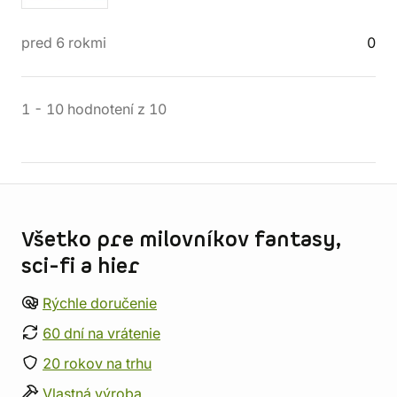
pred 6 rokmi
0
1
-
10
hodnotení
z
10
Informácie o obchode
Všetko pre milovníkov fantasy,
sci-fi a hier
Rýchle doručenie
60 dní na vrátenie
20 rokov na trhu
Vlastná výroba