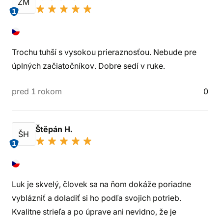
ZM
1
Trochu tuhší s vysokou prieraznosťou. Nebude pre
úplných začiatočníkov. Dobre sedí v ruke.
pred 1 rokom
0
Štěpán H.
ŠH
1
Luk je skvelý, človek sa na ňom dokáže poriadne
vyblázniť a doladiť si ho podľa svojich potrieb.
Kvalitne strieľa a po úprave ani nevidno, že je