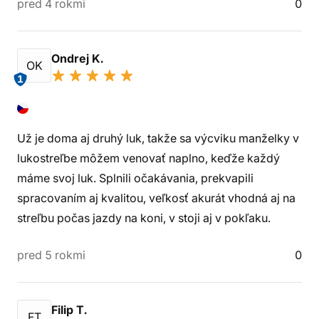
pred 4 rokmi
0
Ondrej K.
OK
1
Už je doma aj druhý luk, takže sa výcviku manželky v
lukostreľbe môžem venovať naplno, keďže každý
máme svoj luk. Splnili očakávania, prekvapili
spracovaním aj kvalitou, veľkosť akurát vhodná aj na
streľbu počas jazdy na koni, v stoji aj v pokľaku.
pred 5 rokmi
0
Filip T.
FT