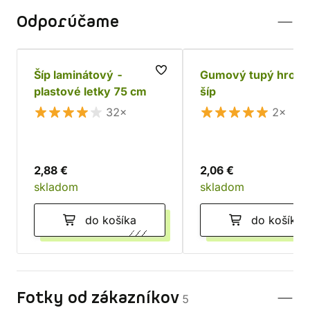
Odporúčame
Šíp laminátový -
Gumový tupý hrot n
plastové letky 75 cm
šíp
32×
2×
2,88 €
2,06 €
skladom
skladom
do košíka
do košíka
Fotky od zákazníkov
5