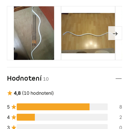
Hodnotení
10
4,8
(10 hodnotení)
5
8
4
2
3
0