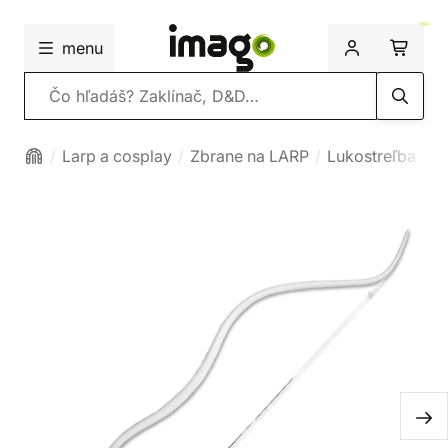
menu
Vyhľadávanie
Larp a cosplay
Zbrane na LARP
Lukostreľba
L