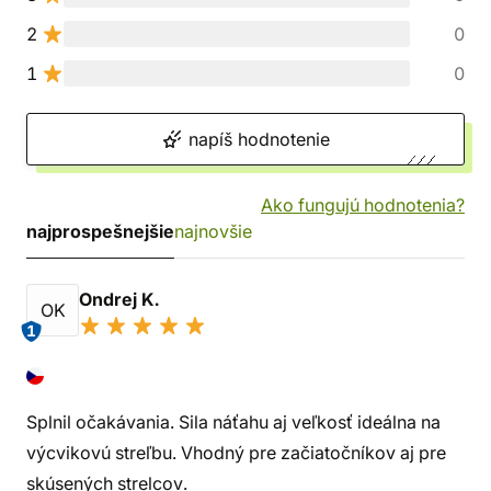
2
0
1
0
napíš hodnotenie
Ako fungujú hodnotenia?
najprospešnejšie
najnovšie
Ondrej K.
OK
1
Splnil očakávania. Sila náťahu aj veľkosť ideálna na
výcvikovú streľbu. Vhodný pre začiatočníkov aj pre
skúsených strelcov.