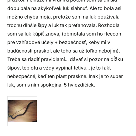
dobu bála na akýkoľvek luk siahnuť. Ale to bola asi
možno chyba moja, pretože som na luk používala
trochu dlhšie šípy a luk tak preťahovala. Rozhodla
som sa luk kúpiť znova, (obmotala som ho fleecom
pre vzhľadové účely + bezpečnosť, keby mi v
budúcnosti praskol, ale toho sa už toľko nebojím).
Treba sa riadiť pravidlami... dávať si pozor na dĺžku
šípov, teplotu a vždy vypínať tetivu... je to fakt
nebezpečné, keď ten plast praskne. Inak je to super
luk, som s ním spokojná. 5 hviezdičiek.