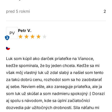
pred 5 rokmi
2
Petr V.
PV
3
Luk som kúpil ako darček priateľke na Vianoce,
keďže spomínala, že by jeden chcela. Keďže sa mi
však môj vlastný luk už zdal slabý a našiel som tento
za takú dobrú cenu, rozhodol som sa ho zaobstarať
aj sebe. Neviem ešte, ako zareaguje priateľka, ale ja
som luk už skúšal a som nadmieru spokojný :) Dorazí
aj spolu s návodom, kde sa úplní začiatočníci
dozvedia pár užitočných drobností. Sila náťahu mi