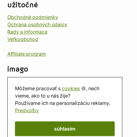
užitočné
Obchodné podmienky
Ochrana osobných údajov
Rady a informace
Veľkoobchod
Affiliate program
imago
Kontakt
Môžeme pracovať s
cookies
🍪, nech
Predajňa
vieme, ako to u nás žije?
Herňa
Používame ich na personalizáciu reklamy.
O nás
Predvoľby
Hodnotenie obchodu
Darčekové poukážky
Kalendár
súhlasím
imago.blog