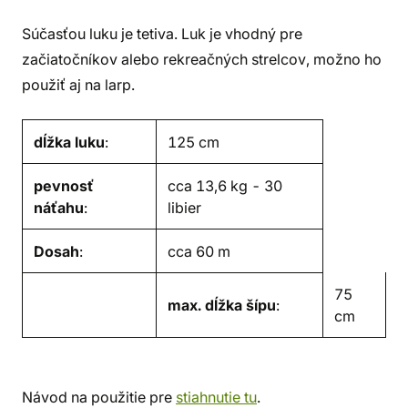
Súčasťou luku je tetiva. Luk je vhodný pre
začiatočníkov alebo rekreačných strelcov, možno ho
použiť aj na larp.
dĺžka luku
:
125 cm
pevnosť
cca 13,6 kg - 30
náťahu
:
libier
Dosah
:
cca 60 m
75
max. dĺžka šípu
:
cm
Návod na použitie pre
stiahnutie tu
.