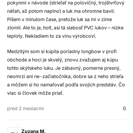
pokynmi v návode (strieľať na polovičný, trojštvrťový
náťah, až potom naplno) a luk ma ohromne bavil.
Píšem v minulom čase, pretože luk sa mi v zime
zlomil. Ale to je, holt, asi tá slabosť PVC lukov – nízke
teploty. Nekladiem to za vinu výrobcovi.
Medzitým som si kúpila poriadny longbow v profi
obchode a hoci je skvelý, znovu zvažujem aj kúpu
tohto skýtskeho luku. Je zábavný, pomerne presný,
neomrzí ani ne-začiatočníka, dobre sa z neho strieľa
a môžem si ho namaľovať podľa svojich predstáv. Čo
viac si človek môže priať.
pred 2 mesiacmi
0
Zuzana M.