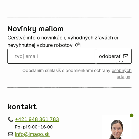
Novinky mailom
Čerstvé info o novinkách, výhodných zľavách či
nevyhnutnej vzbure
robotov
odoberať
Odoslaním súhlasíš s podmienkami ochrany
osobných
údajov
.
kontakt
+421 948 361 783
Po-pi 9:00-16:00
info@imago.sk