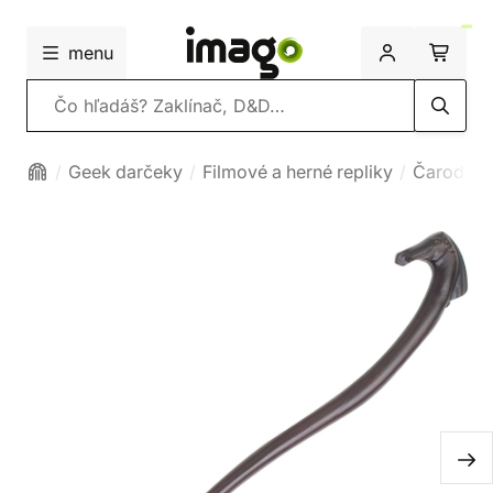
menu
Vyhľadávanie
Geek darčeky
Filmové a herné repliky
Čarodejní