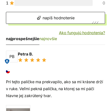
1
0
napíš hodnotenie
Ako fungujú hodnotenia?
najprospešnejšie
najnovšie
Petra B.
PB
6
Pri tejto paličke ma prekvapilo, ako sa mi krásne drží
v ruke. Veľmi pekná palička, na ktorej sa mi páči
hlavne jej zakrútený tvar.