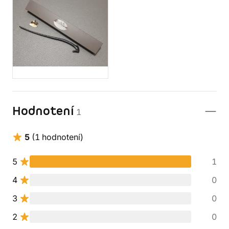
Hodnotení
1
5
(1 hodnotení)
5
1
4
0
3
0
2
0