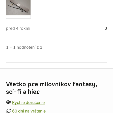
pred 4 rokmi
0
1
-
1
hodnotení
z
1
Informácie o obchode
Všetko pre milovníkov fantasy,
sci-fi a hier
Rýchle doručenie
60 dní na vrátenie