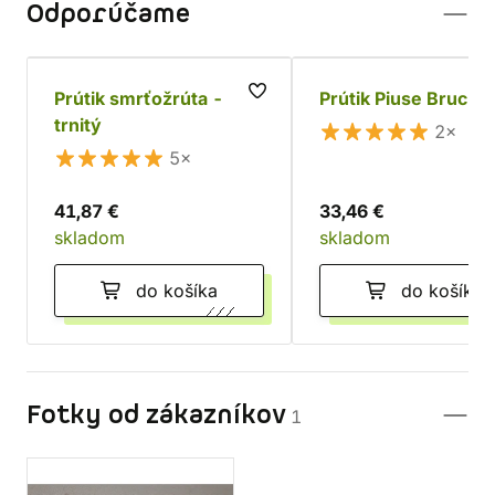
Odporúčame
Prútik smrťožrúta -
Prútik Piuse Bruchn
trnitý
2×
5×
41,87 €
33,46 €
skladom
skladom
do košíka
do košíka
Fotky od zákazníkov
1