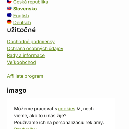
Česká republika
Slovensko
English
Deutsch
užitočné
Obchodné podmienky
Ochrana osobných údajov
Rady a informace
Veľkoobchod
Affiliate program
imago
Kontakt
Môžeme pracovať s
cookies
🍪, nech
Predajňa
vieme, ako to u nás žije?
Herňa
Používame ich na personalizáciu reklamy.
O nás