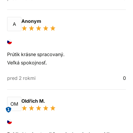
Anonym
A
Prútik krásne spracovaný.
Veľká spokojnosť.
pred 2 rokmi
0
Oldřich M.
OM
1