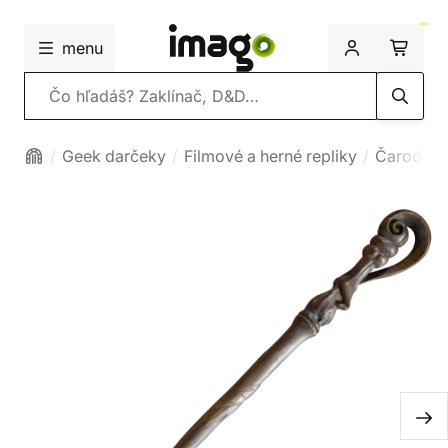
menu
Vyhľadávanie
Geek darčeky
Filmové a herné repliky
Čarodejní