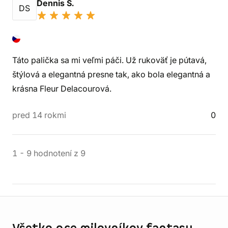
Dennis S.
DS
Táto palička sa mi veľmi páči. Už rukoväť je pútavá,
štýlová a elegantná presne tak, ako bola elegantná a
krásna Fleur Delacourová.
pred 14 rokmi
0
1
-
9
hodnotení
z
9
Informácie o obchode