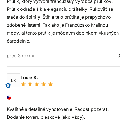
Prútik, ktorý vytvoril francúzsky výrobca prútikov.
Prútik odráža šik a eleganciu držiteľky. Rukoväť sa
stáča do špirály. Štíhle telo prútika je prepychovo
zdobené listami. Tak ako je Francúzsko krajinou
módy, aj tento prútik je módnym doplnkom vkusných
čarodejníc.
pred 3 rokmi
0
Lucie K.
LK
6
Kvalitné a detailné vyhotovenie. Radosť pozerať.
Dodanie tovaru bleskové (ako vždy).