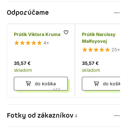
Odporúčame
Prútik Viktora Kruma
Prútik Narcissy
Malfoyovej
4×
25×
35,57 €
35,57 €
skladom
skladom
do košíka
do košíka
Fotky od zákazníkov
4