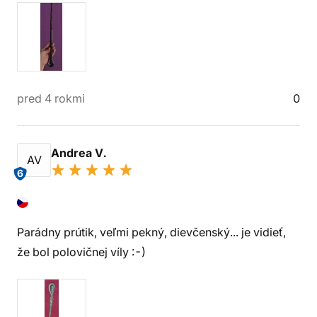
pred 4 rokmi
0
Andrea V.
AV
6
Parádny prútik, veľmi pekný, dievčenský... je vidieť,
že bol polovičnej víly :-)