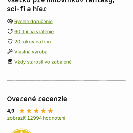
Všetko pre milovníkov fantasy,
sci-fi a hier
Rýchle doručenie
60 dní na vrátenie
20 rokov na trhu
Vlastná výroba
Vždy starostlivo zabalené
Overené recenzie
4,9
zobraziť 12994 hodnotení