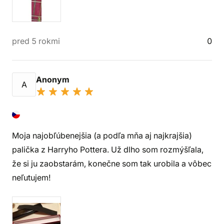
pred 5 rokmi
0
Anonym
A
Moja najobľúbenejšia (a podľa mňa aj najkrajšia)
palička z Harryho Pottera. Už dlho som rozmýšľala,
že si ju zaobstarám, konečne som tak urobila a vôbec
neľutujem!