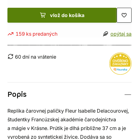
vlož do košíka
159 ks predaných
opýtaj sa
60 dní na vrátenie
Popis
Replika čarovnej paličky Fleur Isabelle Delacourovej,
študentky Francúzskej akadémie čarodejníctva
a mágie v Krásne. Prútik je dlhá približne 37 cm a je
vyrobená zo syntetickej živice. Dodáva sa so