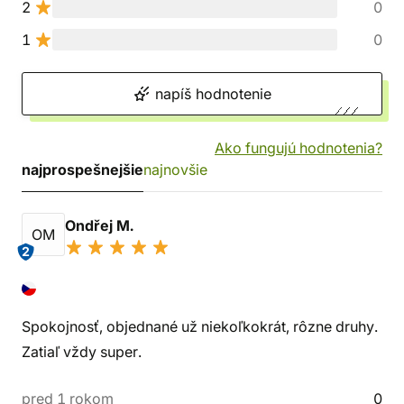
2
0
1
0
napíš hodnotenie
Ako fungujú hodnotenia?
najprospešnejšie
najnovšie
Ondřej M.
OM
2
Spokojnosť, objednané už niekoľkokrát, rôzne druhy.
Zatiaľ vždy super.
pred 1 rokom
0