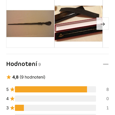
Hodnotení
9
4,8
(9 hodnotení)
5
8
4
0
3
1