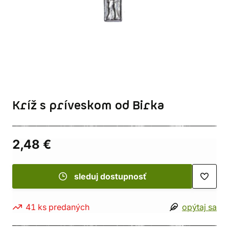
Kríž s príveskom od Birka
2,48 €
sleduj dostupnosť
41 ks predaných
opýtaj sa