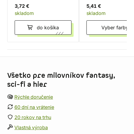
3,72 €
5,41 €
skladom
skladom
do košíka
Vyber farby
Informácie o obchode
Všetko pre milovníkov fantasy,
sci-fi a hier
Rýchle doručenie
60 dní na vrátenie
20 rokov na trhu
Vlastná výroba