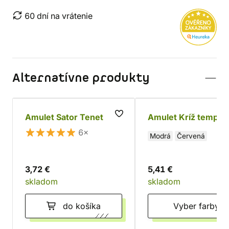
60 dní na vrátenie
Alternatívne produkty
Amulet Sator Tenet
Amulet Kríž templá
6×
Modrá
Červená
3,72 €
5,41 €
skladom
skladom
do košíka
Vyber farby