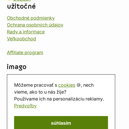
užitočné
Obchodné podmienky
Ochrana osobných údajov
Rady a informace
Veľkoobchod
Affiliate program
imago
Kontakt
Môžeme pracovať s
cookies
🍪, nech
Predajňa
vieme, ako to u nás žije?
Herňa
Používame ich na personalizáciu reklamy.
O nás
Predvoľby
Hodnotenie obchodu
Darčekové poukážky
Kalendár
súhlasím
imago.blog