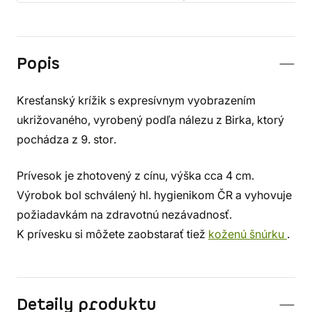
Popis
Kresťanský krížik s expresívnym vyobrazením
ukrižovaného, ​​vyrobený podľa nálezu z Birka, ktorý
pochádza z 9. stor.
Prívesok je zhotovený z cínu, výška cca 4 cm.
Výrobok bol schválený hl. hygienikom ČR a vyhovuje
požiadavkám na zdravotnú nezávadnosť.
K prívesku si môžete zaobstarať tiež
koženú šnúrku
.
Detaily produktu