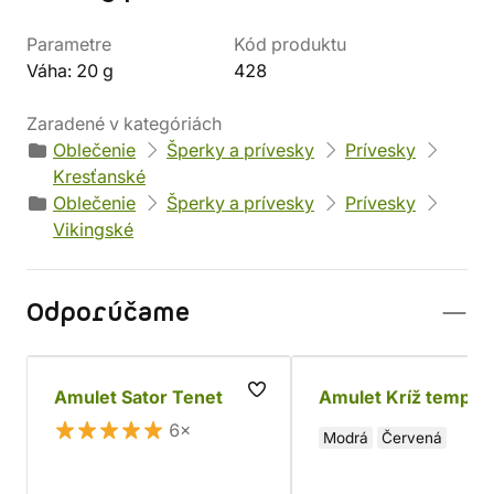
Parametre
Kód produktu
Váha: 20 g
428
Zaradené v kategóriách
Oblečenie
Šperky a prívesky
Prívesky
Kresťanské
Oblečenie
Šperky a prívesky
Prívesky
Vikingské
Odporúčame
Amulet Sator Tenet
Amulet Kríž templá
6×
Modrá
Červená