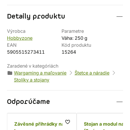
Detaily produktu
Výrobca
Parametre
Hobbyzone
Váha: 250 g
EAN
Kód produktu
5905515273411
15264
Zaradené v kategóriách
Wargaming a maľovanie
Štetce a náradie
Stolíky a stojany
Odporúčame
Závěsné přihrádky na
Stojan a modul na f