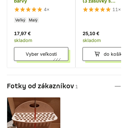
barvy
(3 zásuvky s
oddeľovačmi)
4×
11×
Veľký
Malý
17,97 €
25,10 €
skladom
skladom
Vyber veľkosti
do košíka
Fotky od zákazníkov
1