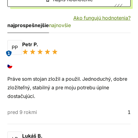
Ako fungujú hodnotenia?
najprospešnejšie
najnovšie
Petr P.
PP
1
Práve som stojan zložil a použil. Jednoduchý, dobre
zložiteľný, stabilný a pre moju potrebu úplne
dostačujúci.
pred 9 rokmi
1
Lukáš B.