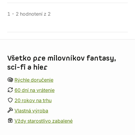
1
-
2
hodnotení
z
2
Informácie o obchode
Všetko pre milovníkov fantasy,
sci-fi a hier
Rýchle doručenie
60 dní na vrátenie
20 rokov na trhu
Vlastná výroba
Vždy starostlivo zabalené