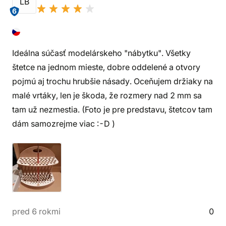
LB
6
Ideálna súčasť modelárskeho "nábytku". Všetky
štetce na jednom mieste, dobre oddelené a otvory
pojmú aj trochu hrubšie násady. Oceňujem držiaky na
malé vrtáky, len je škoda, že rozmery nad 2 mm sa
tam už nezmestia. (Foto je pre predstavu, štetcov tam
dám samozrejme viac :-D )
pred 6 rokmi
0