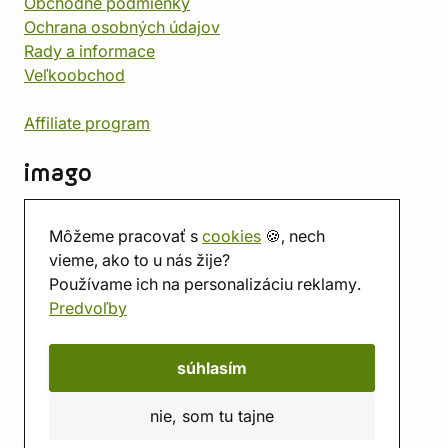
Obchodné podmienky
Ochrana osobných údajov
Rady a informace
Veľkoobchod
Affiliate program
imago
Kontakt
Môžeme pracovať s
cookies
🍪, nech
Predajňa
vieme, ako to u nás žije?
Herňa
Používame ich na personalizáciu reklamy.
O nás
Predvoľby
Hodnotenie obchodu
Darčekové poukážky
Kalendár
súhlasím
imago.blog
nie, som tu tajne