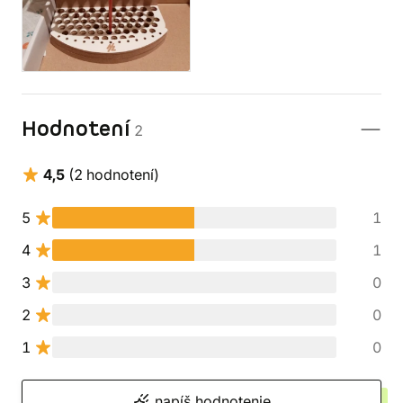
Hodnotení
2
4,5
(2 hodnotení)
5
1
4
1
3
0
2
0
1
0
napíš hodnotenie