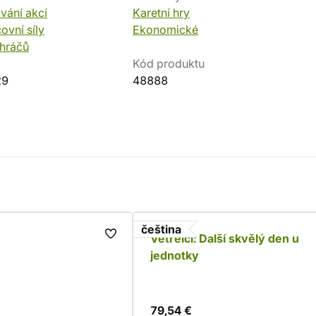
vání akcí
Karetní hry
ovní síly
Ekonomické
 hráčů
Kód produktu
29
48888
čeština
Vetřelci: Další skvělý den u
jednotky
79,54 €