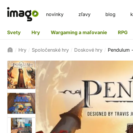
novinky
zľavy
blog
k
Svety
Hry
Wargaming a maľovanie
RPG
Hry
Spoločenské hry
Doskové hry
Pendulum -