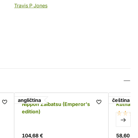
Travis P Jones
angličtina
čeština
Nippon Zaibatsu (Emperor's
Kutná Ho
edition)
104,68 €
58,60 €