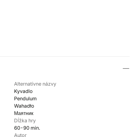
Alternatívne názvy
Kyvadlo
Pendulum
Wahadło
Маятник
Dĺžka hry
60-90 min.
Autor