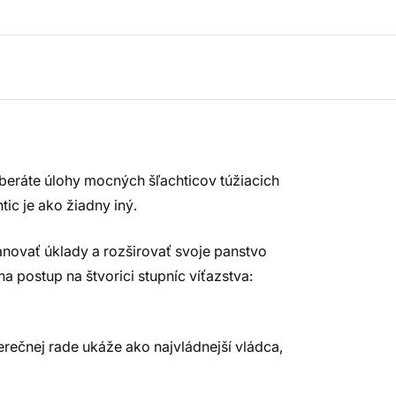
preberáte úlohy mocných šľachticov túžiacich
ic je ako žiadny iný.
novať úklady a rozširovať svoje panstvo
a postup na štvorici stupníc víťazstva:
erečnej rade ukáže ako najvládnejší vládca,