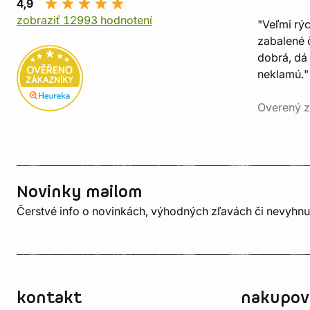
4,9
zobraziť 12993 hodnotení
"Veľmi rý
zabalené č
dobrá, dá 
neklamú."
Overený z
Novinky mailom
Čerstvé info o novinkách, výhodných zľavách či nevyhn
kontakt
nakupov