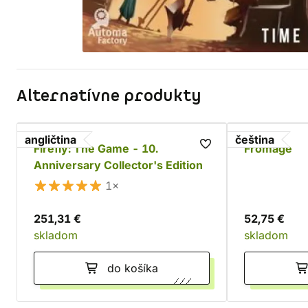
Alternatívne produkty
angličtina
čeština
Firefly: The Game - 10.
Fromage
Anniversary Collector's Edition
1×
251,31 €
52,75 €
skladom
skladom
do košíka