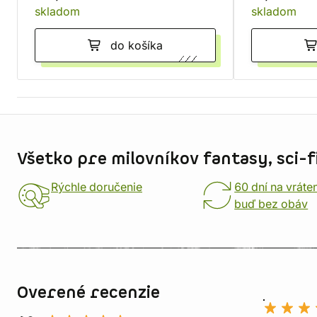
skladom
skladom
do košíka
Informácie o obchode
Všetko pre milovníkov fantasy, sci-fi
Rýchle doručenie
60 dní na vráte
buď bez obáv
Overené recenzie