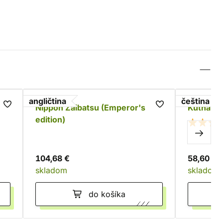
angličtina
čeština
Nippon Zaibatsu (Emperor's
Kutná Ho
edition)
104,68 €
58,60 €
skladom
skladom
do košíka