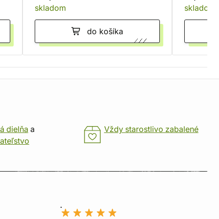
skladom
skladom
do košíka
á dielňa
a
Vždy starostlivo zabalené
ateľstvo