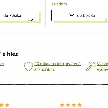
skladom
do košíka
do košíka
 a hier
nie
20 rokov na trhu, overené
Vlastn
zákazníkmi
vydav