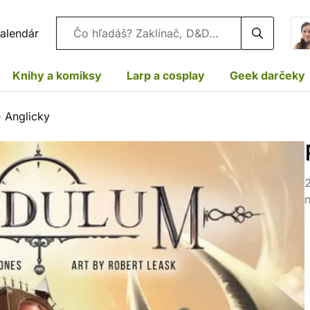
Vyhľadávanie
alendár
Knihy a komiksy
Larp a cosplay
Geek darčeky
 Anglicky