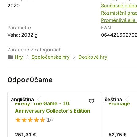
2020
Současné pláno
Rozmístění prac
Proměnlivá síla
Parametre
EAN
Váha: 2032 g
06442166279
Zaradené v kategóriách
Hry
Spoločenské hry
Doskové hry
Odporúčame
angličtina
čeština
Firefly: The Game - 10.
Fromage
Anniversary Collector's Edition
1×
251,31 €
52,75 €