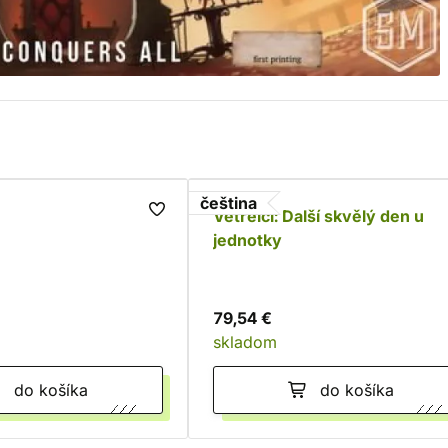
čeština
Vetřelci: Další skvělý den u
jednotky
79,54 €
skladom
do košíka
do košíka