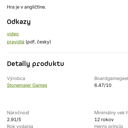
Hra je v angličtine.
Odkazy
video
pravidlá
(pdf, česky)
Detaily produktu
Výrobca
Boardgamegee
Stonemaier Games
6.47/10
Náročnosť
Minimálny vek 
2.91/5
12 rokov
Rok vydania
Herný princíp