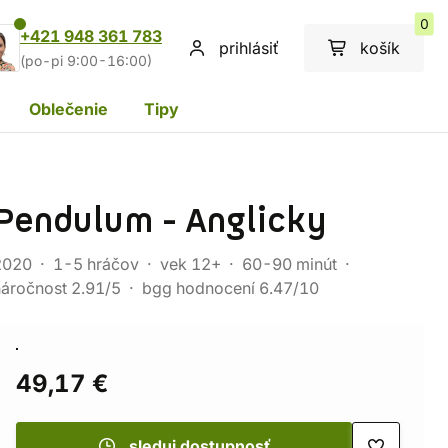
0
+421 948 361 783
prihlásiť
košík
(po-pi 9:00-16:00)
Oblečenie
Tipy
Pendulum - Anglicky
2020
1-5 hráčov
vek 12+
60-90 minút
náročnost 2.91/5
bgg hodnocení 6.47/10
49,17 €
sleduj dostupnosť