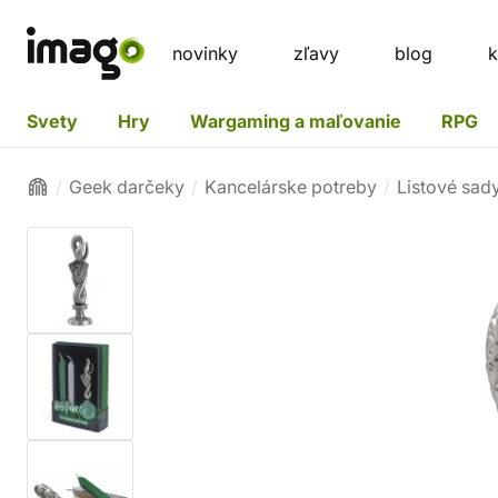
novinky
zľavy
blog
k
Svety
Hry
Wargaming a maľovanie
RPG
Geek darčeky
Kancelárske potreby
Listové sad