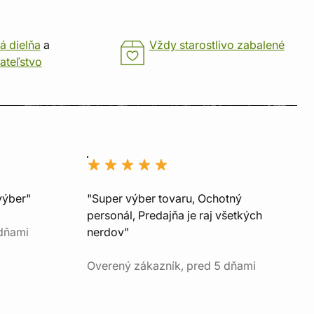
á dielňa
a
Vždy starostlivo zabalené
ateľstvo
výber"
"Super výber tovaru, Ochotný
personál, Predajňa je raj všetkých
 dňami
nerdov"
Overený zákazník, pred 5 dňami