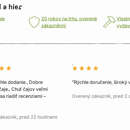
 a hier
nie
20 rokov na trhu, overené
Vlastn
zákazníkmi
vydav
chle dodanie., Dobre
"Rýchle doručenie, široký 
aje., Chuť čajov veľmi
sa riadiť recenziami –
Overený zákazník, pred 2
ákazník, pred 22 hodinami