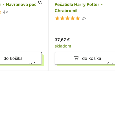
r - Havranova pečať
Pečatidlo Harry Potter -
Chrabromil
4×
2×
37,67 €
skladom
do košíka
do košíka