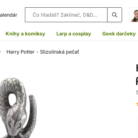
Vyhľadávanie
alendár
Knihy a komiksy
Larp a cosplay
Geek darčeky
y
Harry Potter - Slizolínská pečať