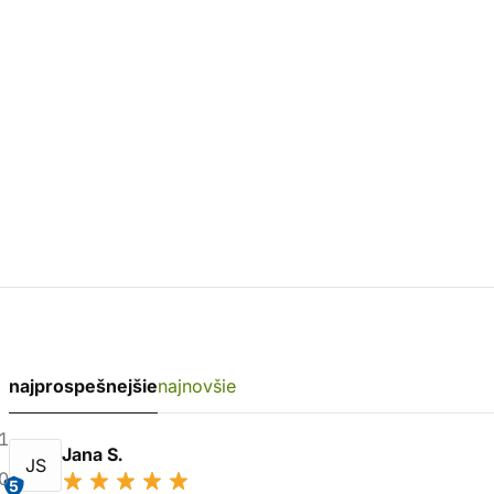
najprospešnejšie
najnovšie
1
Jana S.
JS
0
5