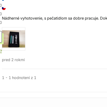
0
0
Nádherné vyhotovenie, s pečatidlom sa dobre pracuje. Dok
0
?
pred 2 rokmi
1
-
1
hodnotení
z
1