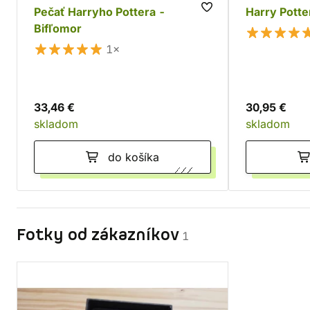
Pečať Harryho Pottera -
Harry Potte
Bifľomor
1×
33,46 €
30,95 €
skladom
skladom
do košíka
Fotky od zákazníkov
1