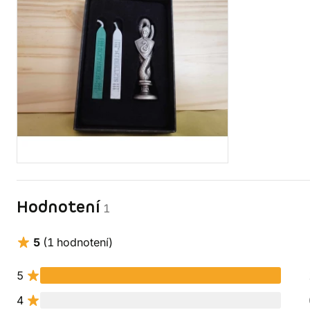
Hodnotení
1
5
(1 hodnotení)
5
4