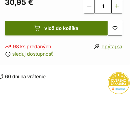
30,95 €
vlož do košíka
98 ks predaných
opýtaj sa
sleduj dostupnosť
60 dní na vrátenie