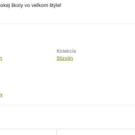
sokej školy vo veľkom štýle!
Kolekcia
n
Slizolín
dy