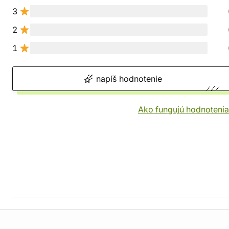
3
2
1
napíš hodnotenie
Ako fungujú hodnotenia
Informácie o obchode