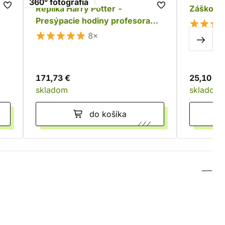
360° fotografia
Replika Harry Potter -
Záškodn
Presýpacie hodiny profesora
Slughorna
8×
171,73 €
25,10 €
skladom
skladom
do košíka