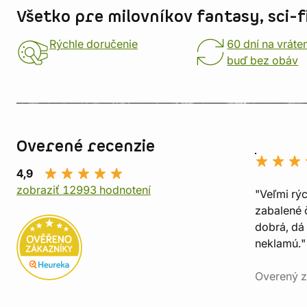
Všetko pre milovníkov fantasy, sci-fi
Rýchle doručenie
60 dní na vráte
buď bez obáv
Overené recenzie
4,9
zobraziť 12993 hodnotení
"Veľmi rý
zabalené č
dobrá, dá 
neklamú."
Overený z