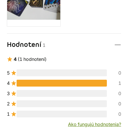
Hodnotení
1
4
(1 hodnotení)
5
0
4
1
3
0
2
0
1
0
Ako fungujú hodnotenia?