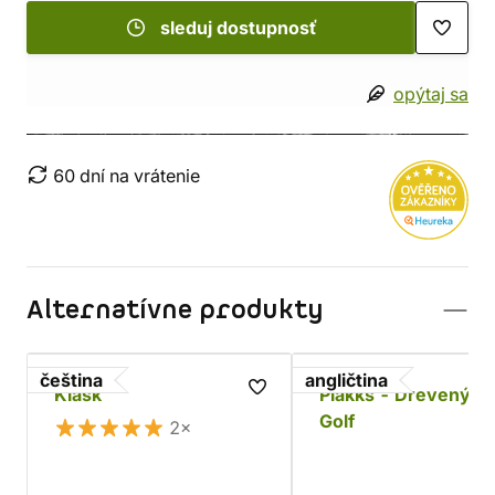
sleduj dostupnosť
opýtaj sa
60 dní na vrátenie
Alternatívne produkty
čeština
angličtina
Klask
Plakks - Drevený Mi
Golf
2×