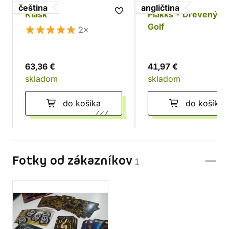
čeština
angličtina
Klask
Plakks - Drevený Mi
Golf
2×
63,36 €
41,97 €
skladom
skladom
do košíka
do košíka
Fotky od zákazníkov
1