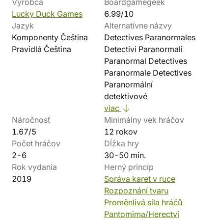
Výrobca
Boardgamegeek
Lucky Duck Games
6.99/10
Jazyk
Alternatívne názvy
Komponenty Čeština
Detectives Paranormales
Pravidlá Čeština
Detectivi Paranormali
Paranormal Detectives
Paranormale Detectives
Paranormální
detektivové
viac
Náročnosť
Minimálny vek hráčov
1.67/5
12 rokov
Počet hráčov
Dĺžka hry
2-6
30-50 min.
Rok vydania
Herný princíp
2019
Správa karet v ruce
Rozpoznání tvaru
Proměnlivá síla hráčů
Pantomima/Herectví