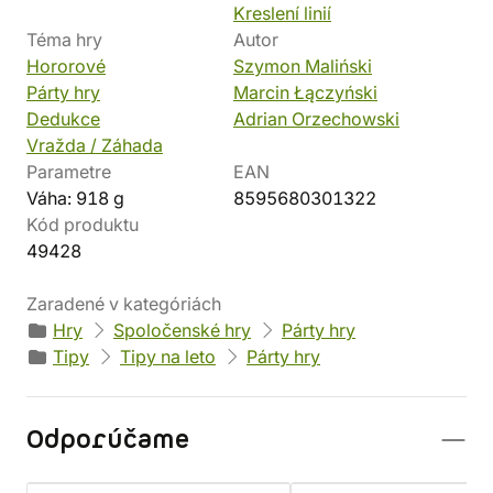
Kreslení linií
Téma hry
Autor
Hororové
Szymon Maliński
Párty hry
Marcin Łączyński
Dedukce
Adrian Orzechowski
Vražda / Záhada
Parametre
EAN
Váha: 918 g
8595680301322
Kód produktu
49428
Zaradené v kategóriách
Hry
Spoločenské hry
Párty hry
Tipy
Tipy na leto
Párty hry
Odporúčame