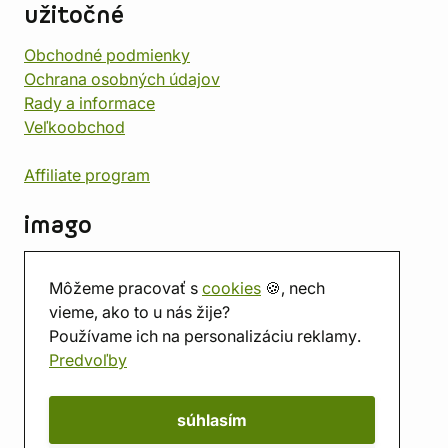
užitočné
Obchodné podmienky
Ochrana osobných údajov
Rady a informace
Veľkoobchod
Affiliate program
imago
Kontakt
Môžeme pracovať s
cookies
🍪, nech
Predajňa
vieme, ako to u nás žije?
Herňa
Používame ich na personalizáciu reklamy.
O nás
Predvoľby
Hodnotenie obchodu
Darčekové poukážky
Kalendár
súhlasím
imago.blog