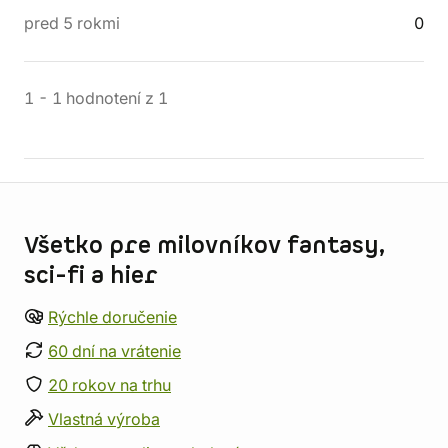
pred 5 rokmi
0
1
-
1
hodnotení
z
1
Informácie o obchode
Všetko pre milovníkov fantasy,
sci-fi a hier
Rýchle doručenie
60 dní na vrátenie
20 rokov na trhu
Vlastná výroba