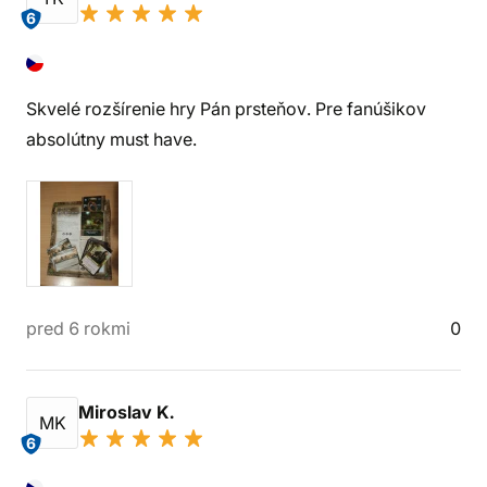
6
Skvelé rozšírenie hry Pán prsteňov. Pre fanúšikov
absolútny must have.
pred 6 rokmi
0
Miroslav K.
MK
6