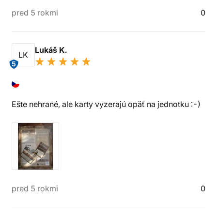
pred 5 rokmi
0
Lukáš K.
LK
5
Ešte nehrané, ale karty vyzerajú opäť na jednotku :-)
pred 5 rokmi
0