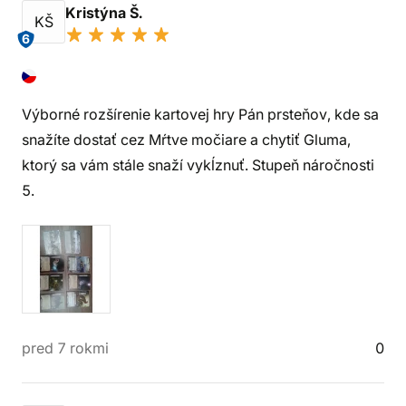
Kristýna Š.
KŠ
6
Výborné rozšírenie kartovej hry Pán prsteňov, kde sa
snažíte dostať cez Mŕtve močiare a chytiť Gluma,
ktorý sa vám stále snaží vykĺznuť. Stupeň náročnosti
5.
pred 7 rokmi
0