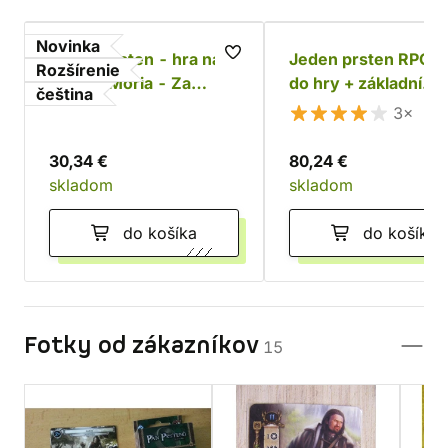
Novinka
Jeden prsten - hra na
Jeden prsten RPG: 
Rozšírenie
hrdiny: Moria - Za
do hry + základní
čeština
Durinovými dveřmi
příručka
3×
30,34 €
80,24 €
skladom
skladom
do košíka
do košíka
Fotky od zákazníkov
15