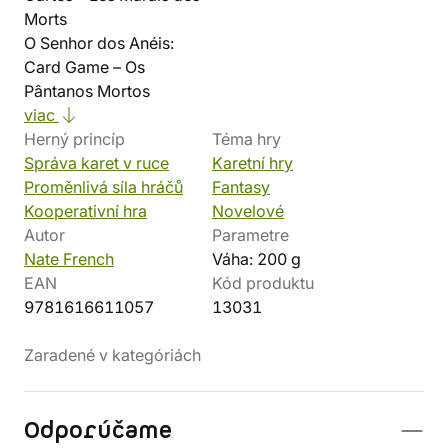
Morts
O Senhor dos Anéis:
Card Game – Os
Pântanos Mortos
viac
Herný princíp
Téma hry
Správa karet v ruce
Karetní hry
Proměnlivá síla hráčů
Fantasy
Kooperativní hra
Novelové
Autor
Parametre
Nate French
Váha: 200 g
EAN
Kód produktu
9781616611057
13031
Zaradené v kategóriách
Odporúčame