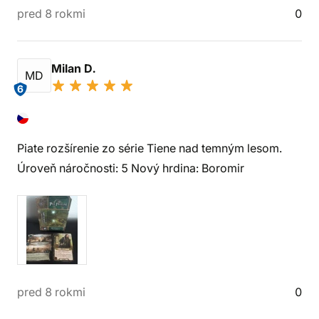
pred 8 rokmi
0
Milan D.
MD
6
Piate rozšírenie zo série Tiene nad temným lesom.
Úroveň náročnosti: 5 Nový hrdina: Boromir
pred 8 rokmi
0