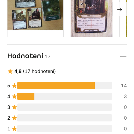
Hodnotení
17
4,8
(17 hodnotení)
5
14
4
3
3
0
2
0
1
0