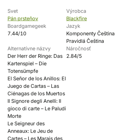
Svet
Výrobca
Pán prsteňov
Blackfire
Boardgamegeek
Jazyk
7.44/10
Komponenty Čeština
Pravidlá Čeština
Alternatívne názvy
Náročnosť
Der Herr der Ringe: Das
2.84/5
Kartenspiel – Die
Totensümpfe
El Señor de los Anillos: El
Juego de Cartas – Las
Ciénagas de los Muertos
Il Signore degli Anelli: Il
gioco di carte – Le Paludi
Morte
Le Seigneur des
Anneaux: Le Jeu de
Cartes – Les Marais des