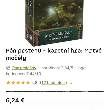
Pán prstenů - karetní hra: Mrtvé
močály
Pán prsteňov
náročnost 2.84/5
bgg
hodnocení 7.44/10
4,8
(17 hodnotení)
6,24 €