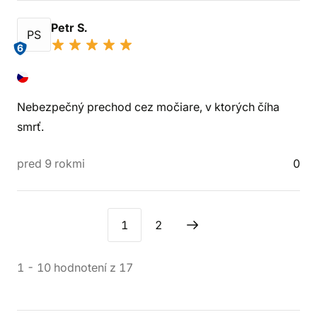
Petr S.
PS
6
Nebezpečný prechod cez močiare, v ktorých číha
smrť.
pred 9 rokmi
0
1
2
1
-
10
hodnotení
z
17