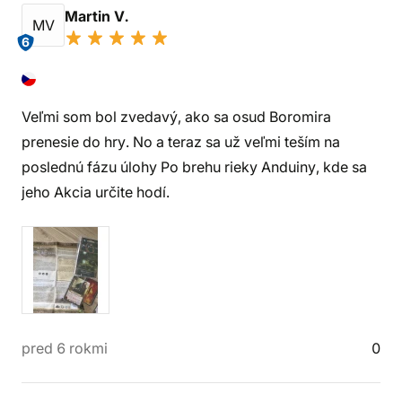
Martin V.
MV
6
Veľmi som bol zvedavý, ako sa osud Boromira
prenesie do hry. No a teraz sa už veľmi teším na
poslednú fázu úlohy Po brehu rieky Anduiny, kde sa
jeho Akcia určite hodí.
pred 6 rokmi
0