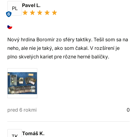
Pavel L.
PL
6
Nový hrdina Boromir zo sféry taktiky. Tešil som sa na
neho, ale nie je taký, ako som čakal. V rozšírení je
plno skvelých kariet pre rôzne herné balíčky.
pred 6 rokmi
0
Tomáš K.
TK