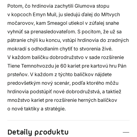
Potom, čo hrdinovia zachytili Glumova stopu
v kopcoch Emyn Muil, ju sledujú ďalej do Mŕtvych
močarovov, kam Smeagol utiekol v zúfalej snahe
vyhnúť sa prenasledovateľom. S pocitom, že už sa
pátranie chýli ku koncu, vstúpi hrdinovia do zradných
mokradí s odhodlaním chytiť to stvorenia živé.
V každom balíčku dobrodružstvo v sade rozšírenie
Tiene Temnohvozdu je 60 kariet pre kartovú hru Pán
prsteňov. V každom z týchto balíčkov nájdete
predovšetkým nový scenár, podľa ktorého môžu
hrdinovia podstúpiť nové dobrodružstvá, a taktiež
množstvo kariet pre rozšírenie herných balíčkov
o nové taktiky a stratégie.
Detaily produktu