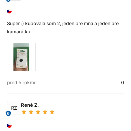
Super :) kupovala som 2, jeden pre mňa a jeden pre
kamarátku
pred 5 rokmi
0
René Z.
RZ
6