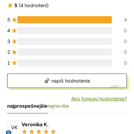
5
(4 hodnotení)
5
4
4
0
3
0
2
0
1
0
napíš hodnotenie
Ako fungujú hodnotenia?
najprospešnejšie
najnovšie
Veronika K.
VK
5