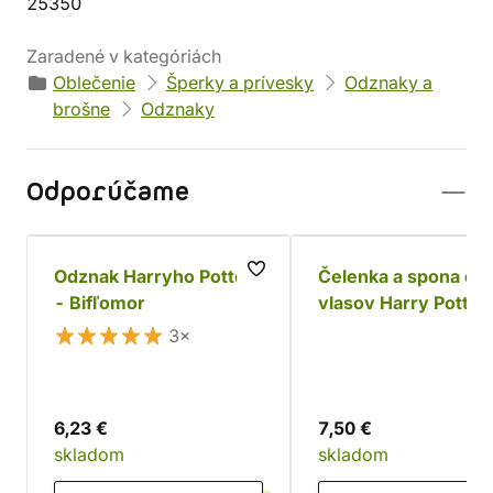
25350
Zaradené v kategóriách
Oblečenie
Šperky a prívesky
Odznaky a
brošne
Odznaky
Odporúčame
Odznak Harryho Pottera
Čelenka a spona do
- Bifľomor
vlasov Harry Potter
Slizolin
3×
6,23 €
7,50 €
skladom
skladom