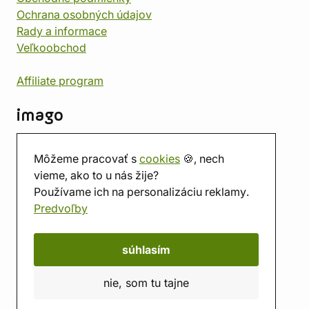
Ochrana osobných údajov
Rady a informace
Veľkoobchod
Affiliate program
imago
Kontakt
Môžeme pracovať s
cookies
🍪, nech
Predajňa
vieme, ako to u nás žije?
Herňa
Používame ich na personalizáciu reklamy.
O nás
Predvoľby
Hodnotenie obchodu
Darčekové poukážky
Kalendár
súhlasím
imago.blog
nie, som tu tajne