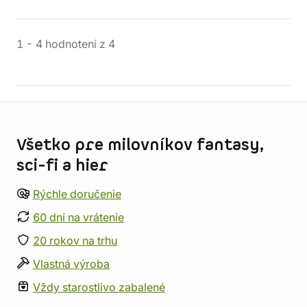
1
-
4
hodnotení
z
4
Informácie o obchode
Všetko pre milovníkov fantasy,
sci-fi a hier
Rýchle doručenie
60 dní na vrátenie
20 rokov na trhu
Vlastná výroba
Vždy starostlivo zabalené