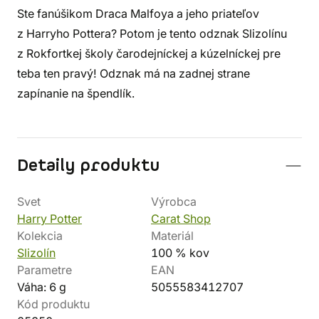
Ste fanúšikom Draca Malfoya a jeho priateľov
z Harryho Pottera? Potom je tento odznak Slizolínu
z Rokfortkej školy čarodejníckej a kúzelníckej pre
teba ten pravý! Odznak má na zadnej strane
zapínanie na špendlík.
Detaily produktu
Svet
Výrobca
Harry Potter
Carat Shop
Kolekcia
Materiál
Slizolín
100 % kov
Parametre
EAN
Váha: 6 g
5055583412707
Kód produktu