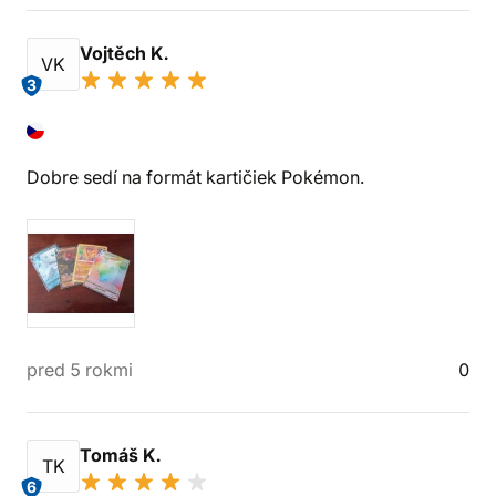
Vojtěch K.
VK
3
Dobre sedí na formát kartičiek Pokémon.
pred 5 rokmi
0
Tomáš K.
TK
6