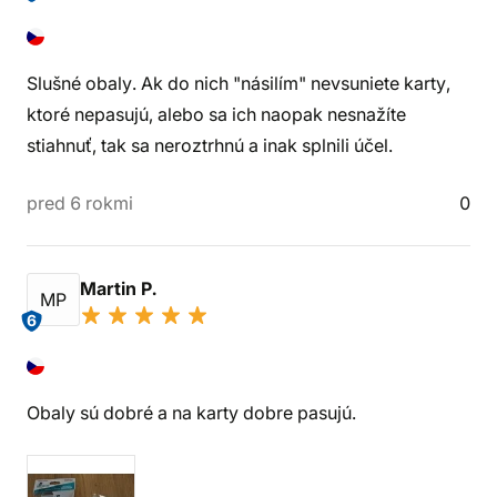
Slušné obaly. Ak do nich "násilím" nevsuniete karty,
ktoré nepasujú, alebo sa ich naopak nesnažíte
stiahnuť, tak sa neroztrhnú a inak splnili účel.
pred 6 rokmi
0
Martin P.
MP
6
Obaly sú dobré a na karty dobre pasujú.