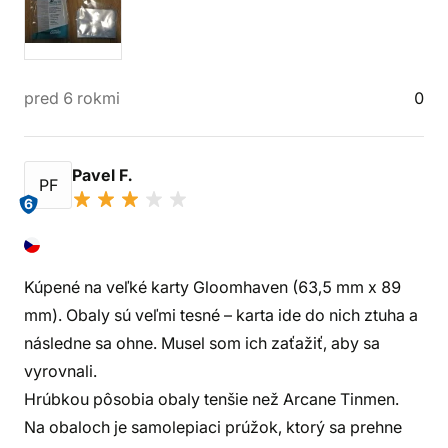
pred 6 rokmi
0
Pavel F.
PF
6
Kúpené na veľké karty Gloomhaven (63,5 mm x 89
mm). Obaly sú veľmi tesné – karta ide do nich ztuha a
následne sa ohne. Musel som ich zaťažiť, aby sa
vyrovnali.
Hrúbkou pôsobia obaly tenšie než Arcane Tinmen.
Na obaloch je samolepiaci prúžok, ktorý sa prehne