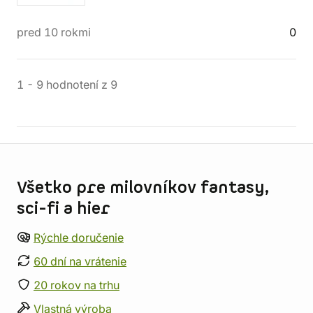
pred 10 rokmi
0
1
-
9
hodnotení
z
9
Informácie o obchode
Všetko pre milovníkov fantasy,
sci-fi a hier
Rýchle doručenie
60 dní na vrátenie
20 rokov na trhu
Vlastná výroba