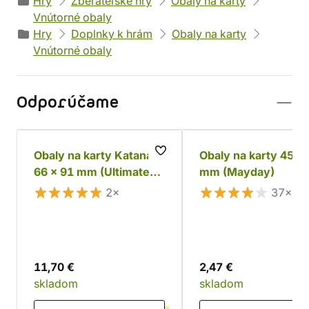
Hry
Zberateľské hry
Obaly na karty
Vnútorné obaly
Hry
Doplnky k hrám
Obaly na karty
Vnútorné obaly
Odporúčame
Obaly na karty Katana
Obaly na karty 45 x
66 x 91 mm (Ultimate
mm (Mayday)
Guard)
2×
37×
11,70 €
2,47 €
skladom
skladom