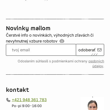
Novinky mailom
Čerstvé info o novinkách, výhodných zľavách či
nevyhnutnej vzbure
robotov
odoberať
Odoslaním súhlasíš s podmienkami ochrany
osobných
údajov
.
kontakt
+421 948 361 783
Po-pi 9:00-16:00