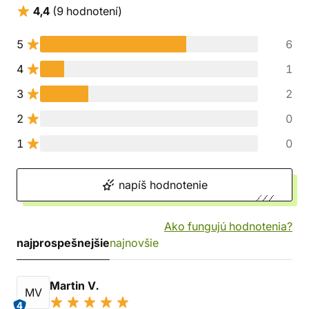
4,4
(9 hodnotení)
5
6
4
1
3
2
2
0
1
0
napíš hodnotenie
Ako fungujú hodnotenia?
najprospešnejšie
najnovšie
Martin V.
MV
4