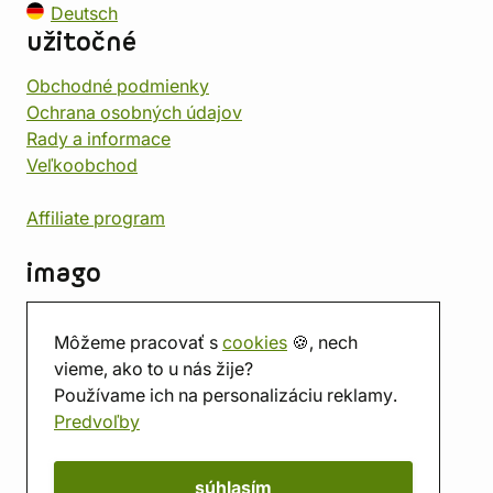
Deutsch
užitočné
Obchodné podmienky
Ochrana osobných údajov
Rady a informace
Veľkoobchod
Affiliate program
imago
Kontakt
Môžeme pracovať s
cookies
🍪, nech
Predajňa
vieme, ako to u nás žije?
Herňa
Používame ich na personalizáciu reklamy.
O nás
Predvoľby
Hodnotenie obchodu
Darčekové poukážky
Kalendár
súhlasím