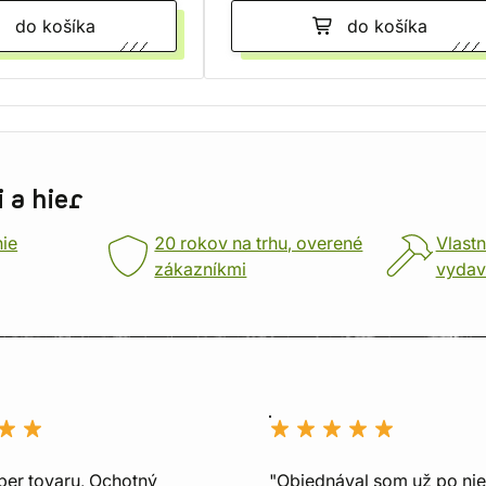
do košíka
do košíka
 a hier
nie
20 rokov na trhu, overené
Vlastn
zákazníkmi
vydav
ber tovaru, Ochotný
"Objednával som už po nie