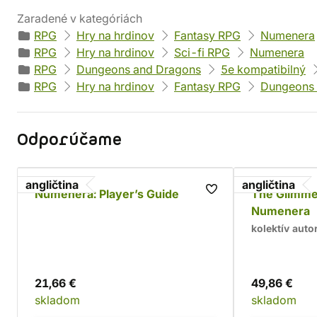
Zaradené v kategóriách
RPG
Hry na hrdinov
Fantasy RPG
Numenera
RPG
Hry na hrdinov
Sci-fi RPG
Numenera
RPG
Dungeons and Dragons
5e kompatibilný
RPG
Hry na hrdinov
Fantasy RPG
Dungeons 
Odporúčame
angličtina
angličtina
Numenera: Player’s Guide
The Glimmer
Numenera
kolektív auto
21,66 €
49,86 €
skladom
skladom