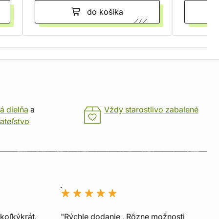
do košíka
á dielňa
a
Vždy starostlivo zabalené
ateľstvo
koľkýkrát.
"Rýchle dodanie , Rôzne možnosti