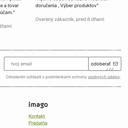
e a tovar
doručenia , Výber produktov"
rúčam."
Overený zákazník, pred 6 dňami
 dňami
odoberať
Odoslaním súhlasíš s podmienkami ochrany
osobných údajov
.
imago
Kontakt
Predajňa