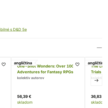
bilné s D&D 5e
angličtina
angličtina
One-Shot Wonders: Over 100
The Lord
Adventures for Fantasy RPGs
Trials o
kolektív autorov
kolektív a
56,39 €
36,83 €
skladom
skladom