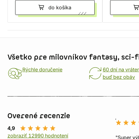
do košíka
Informácie o obchode
Všetko pre milovníkov fantasy, sci-fi
Rýchle doručenie
60 dní na vráte
buď bez obáv
Overené recenzie
4,9
zobraziť 12990 hodnotení
"Super vý