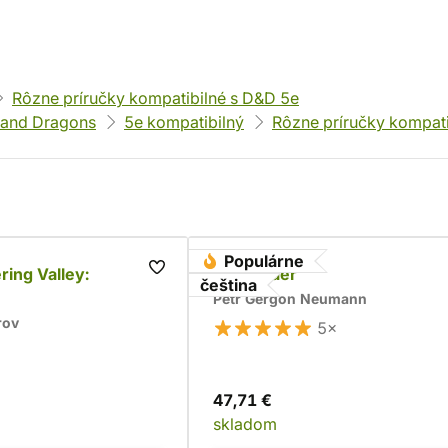
Rôzne príručky kompatibilné s D&D 5e
and Dragons
5e kompatibilný
Rôzne príručky kompati
Populárne
ing Valley:
Dragonaer
čeština
Petr Gergon Neumann
rov
5×
47,71 €
skladom