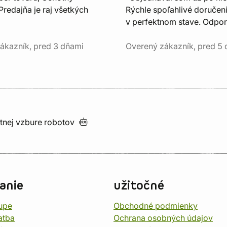
Predajňa je raj všetkých
Rýchle spoľahlivé doručeni
v perfektnom stave. Odpo
ákazník, pred 3 dňami
Overený zákazník, pred 5
utnej vzbure
robotov
anie
užitočné
upe
Obchodné podmienky
atba
Ochrana osobných údajov