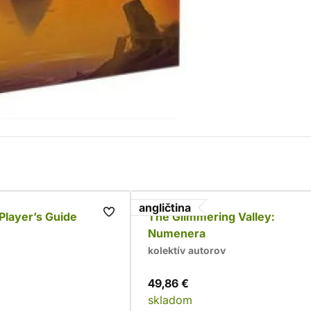
angličtina
Player’s Guide
The Glimmering Valley:
Numenera
kolektív autorov
49,86 €
skladom