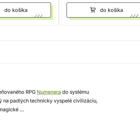
do košíka
do košíka
 oceňovaného RPG
Numenera
do systému
 na padlých technicky vyspelé civilizáciu,
 magické …