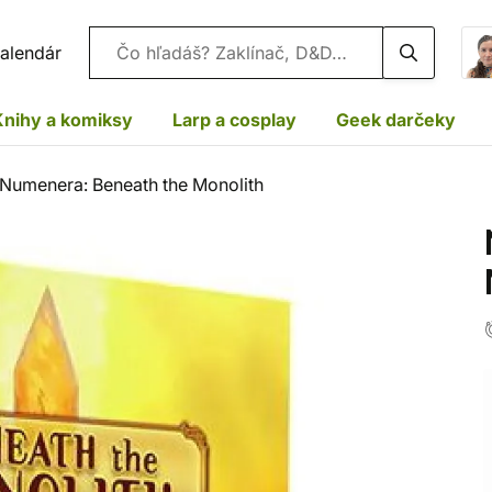
Vyhľadávanie
alendár
Knihy a komiksy
Larp a cosplay
Geek darčeky
Numenera: Beneath the Monolith