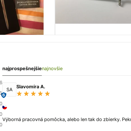
najprospešnejšie
najnovšie
6
Slavomíra A.
SA
1
6
0
0
Výborná pracovná pomôcka, alebo len tak do zbierky. Pekn
0