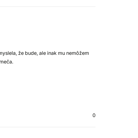
 myslela, že bude, ale inak mu nemôžem
 meča.
0