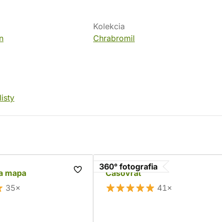
Kolekcia
n
Chrabromil
isty
360° fotografia
a mapa
Časovrat
35×
41×