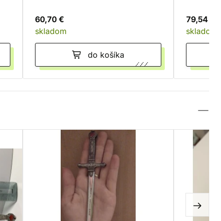
60,70 €
79,54 €
skladom
skladom
do košíka