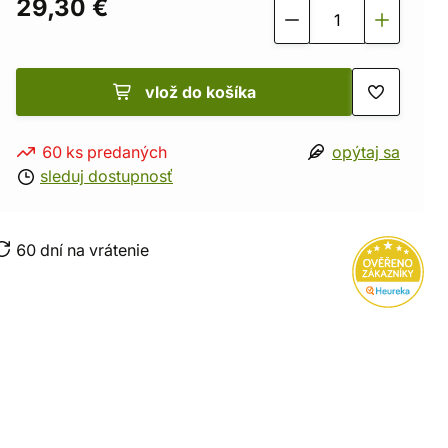
29,30 €
vlož do košíka
60 ks predaných
opýtaj sa
sleduj dostupnosť
60 dní na vrátenie