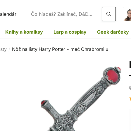
Vyhľadávanie
alendár
Knihy a komiksy
Larp a cosplay
Geek darčeky
isty
Nôž na listy Harry Potter - meč Chrabromilu