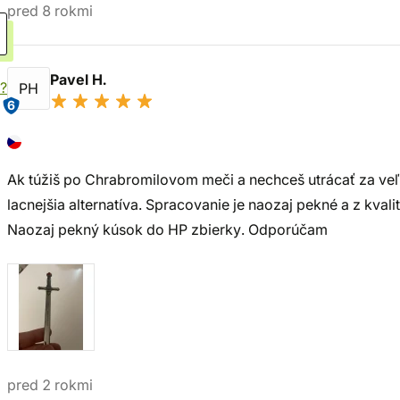
pred 8 rokmi
Pavel H.
?
PH
6
Ak túžiš po Chrabromilovom meči a nechceš utrácať za veľký
lacnejšia alternatíva. Spracovanie je naozaj pekné a z kvali
Naozaj pekný kúsok do HP zbierky. Odporúčam
pred 2 rokmi