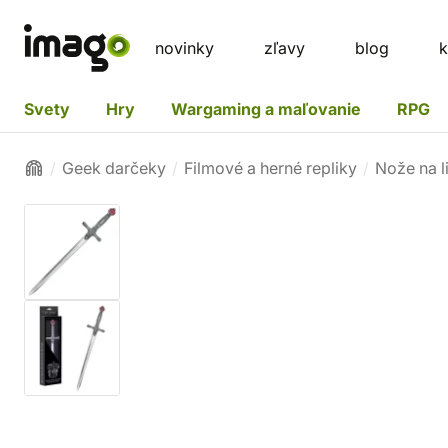
novinky
zľavy
blog
k
Svety
Hry
Wargaming a maľovanie
RPG
Geek darčeky
Filmové a herné repliky
Nože na l