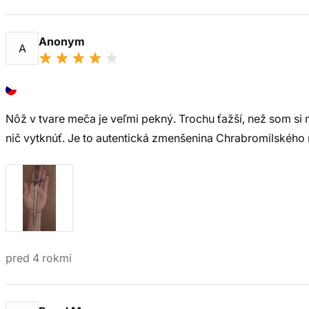
Anonym
A
Nôž v tvare meča je veľmi pekný. Trochu ťažší, než som si
nič vytknúť. Je to autentická zmenšenina Chrabromilského
pred 4 rokmi