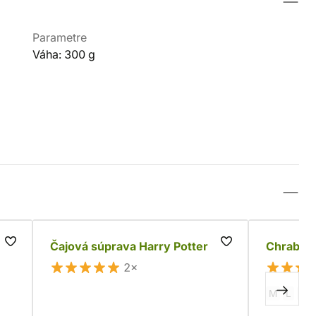
Parametre
Váha: 300 g
Čajová súprava Harry Potter
Chrabrom
2×
M
L
S