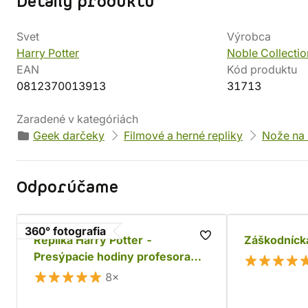
Detaily produktu
Svet
Výrobca
Harry Potter
Noble Collectio
EAN
Kód produktu
0812370013913
31713
Zaradené v kategóriách
Geek darčeky
Filmové a herné repliky
Nože na l
Odporúčame
360° fotografia
Replika Harry Potter -
Záškodníck
Presýpacie hodiny profesora
Slughorna
8×