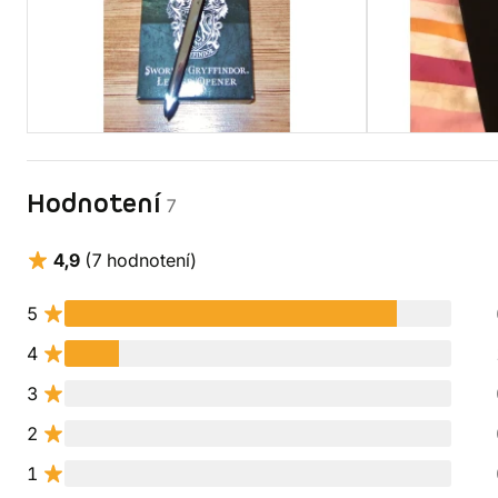
Hodnotení
7
4,9
(7 hodnotení)
5
4
3
2
1