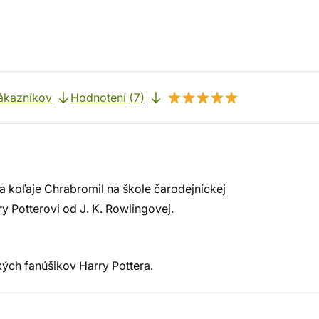
ákazníkov
Hodnotení (7)
 koľaje Chrabromil na škole čarodejníckej
y Potterovi od J. K. Rowlingovej.
kých fanúšikov Harry Pottera.