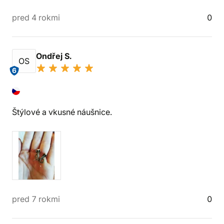
pred 4 rokmi
0
Ondřej S.
OS
6
Štýlové a vkusné náušnice.
pred 7 rokmi
0