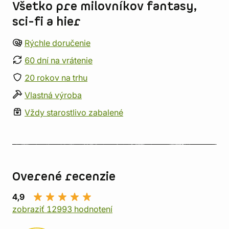
Všetko pre milovníkov fantasy,
sci-fi a hier
Rýchle doručenie
60 dní na vrátenie
20 rokov na trhu
Vlastná výroba
Vždy starostlivo zabalené
Overené recenzie
4,9
zobraziť 12993 hodnotení