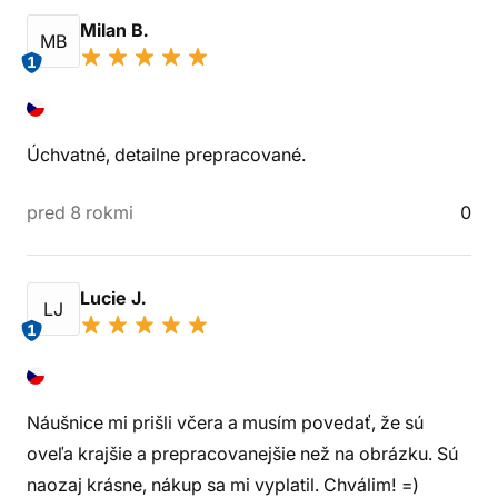
Milan B.
MB
1
Úchvatné, detailne prepracované.
pred 8 rokmi
0
Lucie J.
LJ
1
Náušnice mi prišli včera a musím povedať, že sú
oveľa krajšie a prepracovanejšie než na obrázku. Sú
naozaj krásne, nákup sa mi vyplatil. Chválim! =)