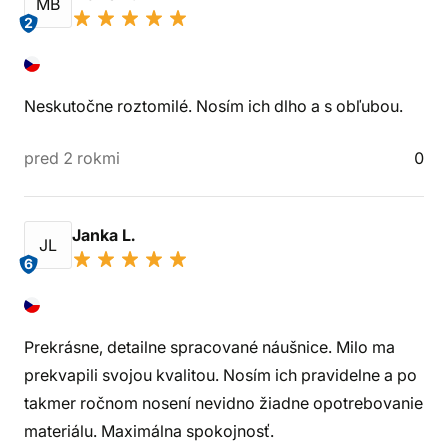
MB
2
Neskutočne roztomilé. Nosím ich dlho a s obľubou.
pred 2 rokmi
0
Janka L.
JL
6
Prekrásne, detailne spracované náušnice. Milo ma
prekvapili svojou kvalitou. Nosím ich pravidelne a po
takmer ročnom nosení nevidno žiadne opotrebovanie
materiálu. Maximálna spokojnosť.