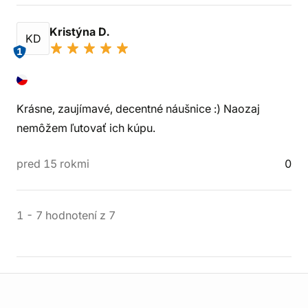
Kristýna D.
KD
1
Krásne, zaujímavé, decentné náušnice :) Naozaj
nemôžem ľutovať ich kúpu.
pred 15 rokmi
0
1
-
7
hodnotení
z
7
Informácie o obchode