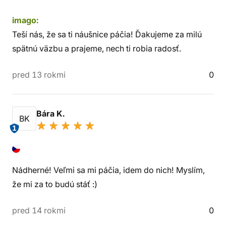
imago:
Teší nás, že sa ti náušnice páčia! Ďakujeme za milú
spätnú väzbu a prajeme, nech ti robia radosť.
pred 13 rokmi
0
Bára K.
BK
1
Nádherné! Veľmi sa mi páčia, idem do nich! Myslím,
že mi za to budú stáť :)
pred 14 rokmi
0