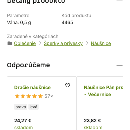
Detaily produktu
Parametre
Kód produktu
Váha: 0,5 g
4465
Zaradené v kategóriách
Oblečenie
Šperky a prívesky
Náušnice
Odporúčame
Dračie náušnice
Náušnice Pán prste
- Večernice
57×
pravá
levá
24,27 €
23,82 €
skladom
skladom