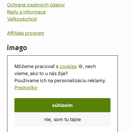
Ochrana osobných údajov
Rady a informace
Veľkoobchod
Affiliate program
imago
Kontakt
Môžeme pracovať s
cookies
🍪, nech
Predajňa
vieme, ako to u nás žije?
Herňa
Používame ich na personalizáciu reklamy.
O nás
Predvoľby
Hodnotenie obchodu
Darčekové poukážky
Kalendár
súhlasím
imago.blog
nie, som tu tajne