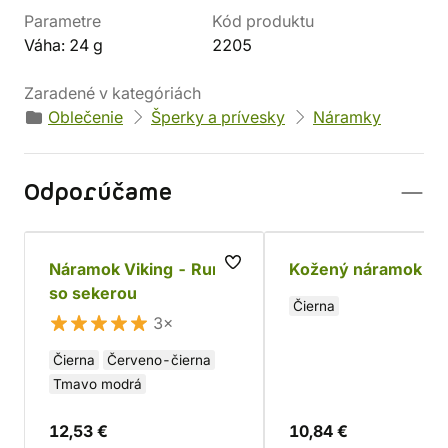
Parametre
Kód produktu
Váha: 24 g
2205
Zaradené v kategóriách
Oblečenie
Šperky a prívesky
Náramky
Odporúčame
Náramok Viking - Runy
Kožený náramok Sil
so sekerou
Čierna
3×
Čierna
Červeno-čierna
Tmavo modrá
12,53 €
10,84 €