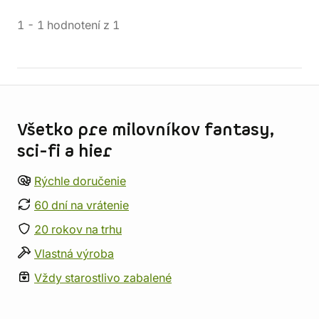
1
-
1
hodnotení
z
1
Informácie o obchode
Všetko pre milovníkov fantasy,
sci-fi a hier
Rýchle doručenie
60 dní na vrátenie
20 rokov na trhu
Vlastná výroba
Vždy starostlivo zabalené