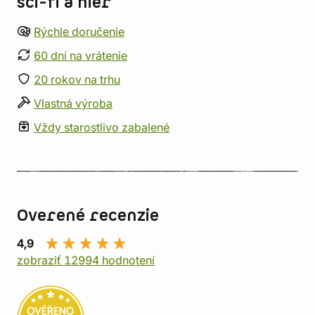
sci-fi a hier
Rýchle doručenie
60 dní na vrátenie
20 rokov na trhu
Vlastná výroba
Vždy starostlivo zabalené
Overené recenzie
4,9
zobraziť 12994 hodnotení