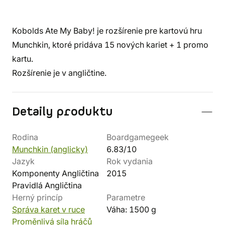
Kobolds Ate My Baby! je rozšírenie pre kartovú hru
Munchkin, ktoré pridáva 15 nových kariet + 1 promo
kartu.
Rozšírenie je v angličtine.
Detaily produktu
Rodina
Boardgamegeek
Munchkin (anglicky)
6.83/10
Jazyk
Rok vydania
Komponenty Angličtina
2015
Pravidlá Angličtina
Herný princíp
Parametre
Správa karet v ruce
Váha: 1500 g
Proměnlivá síla hráčů