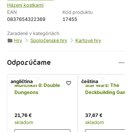
Házení kostkami
EAN
Kód produktu
0837654322369
17455
Zaradené v kategóriách
Hry
Spoločenské hry
Kartové hry
Odporúčame
angličtina
čeština
Munchkin 6: Double
Star Wars: The
Dungeons
Deckbuilding Game 
Povstalci a Impériu
21,76 €
37,67 €
skladom
skladom