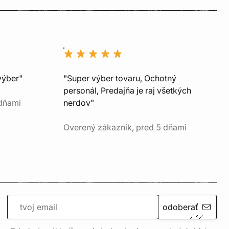
výber"
"Super výber tovaru, Ochotný
personál, Predajňa je raj všetkých
 dňami
nerdov"
Overený zákazník, pred 5 dňami
odoberať