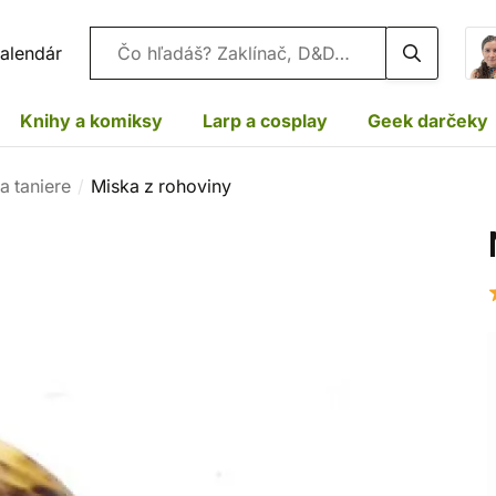
Vyhľadávanie
alendár
Knihy a komiksy
Larp a cosplay
Geek darčeky
 taniere
Miska z rohoviny