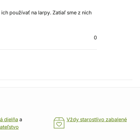
h používať na larpy. Zatiaľ sme z nich
0
á dielňa
a
Vždy starostlivo zabalené
ateľstvo