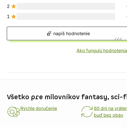
2
1
napíš hodnotenie
Ako fungujú hodnotenia
Informácie o obchode
Všetko pre milovníkov fantasy, sci-fi
Rýchle doručenie
60 dní na vráte
buď bez obáv