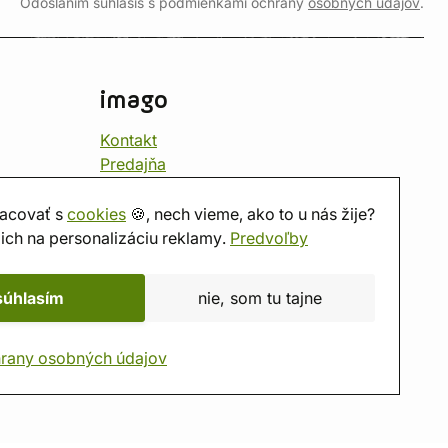
Odoslaním súhlasíš s podmienkami ochrany
osobných údajov
.
imago
Kontakt
Predajňa
Herňa
O nás
acovať s
cookies
🍪, nech vieme, ako to u nás žije?
Hodnotenie obchodu
ich na personalizáciu reklamy.
Predvoľby
Darčekové poukážky
Kalendár
súhlasím
nie, som tu tajne
imago.blog
rany osobných údajov