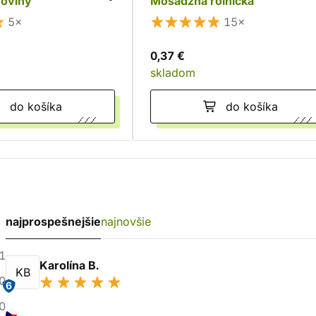
hoviny
Mosadzná rolnička
5×
15×
0,37 €
skladom
do košíka
do košíka
najprospešnejšie
najnovšie
1
Karolína B.
KB
0
6
0