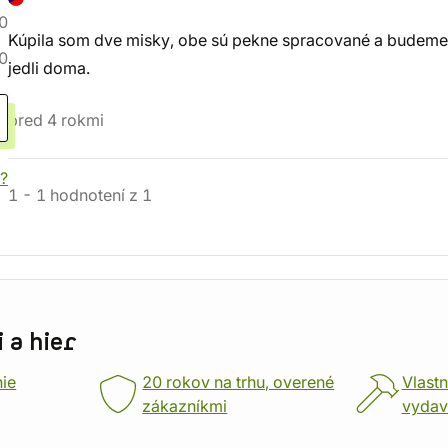
0
Kúpila som dve misky, obe sú pekne spracované a budeme ic
0
jedli doma.
pred 4 rokmi
?
1
-
1
hodnotení
z
1
 a hier
nie
20 rokov na trhu, overené
Vlastn
zákazníkmi
vydav