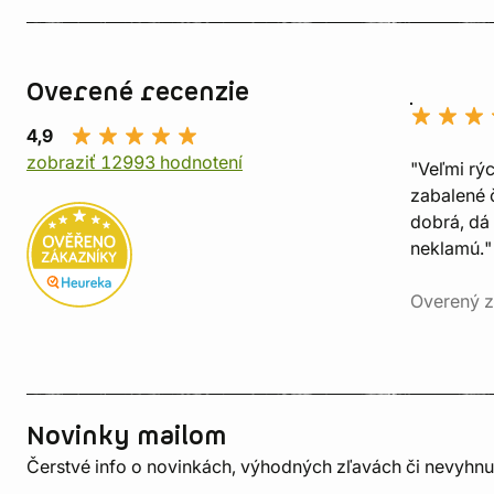
Overené recenzie
4,9
zobraziť 12993 hodnotení
"Veľmi rý
zabalené č
dobrá, dá 
neklamú."
Overený z
Novinky mailom
Čerstvé info o novinkách, výhodných zľavách či nevyhn