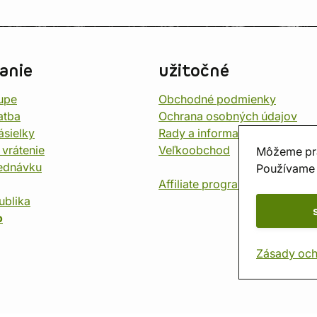
anie
užitočné
upe
Obchodné podmienky
atba
Ochrana osobných údajov
ásielky
Rady a informace
 vrátenie
Veľkoobchod
Môžeme pr
jednávku
Používame 
Affiliate program
ublika
o
Zásady och