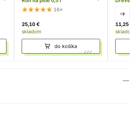
Roh na pitie 0,5 l
Drevený 
16×
25,10 €
11,25 €
skladom
skladom
do košíka