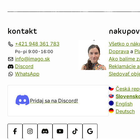
kontakt
nakupov
+421 948 361 783
Všetko o nák
Doprava
a
Pl
Po-pi 9:00-16:00
info@imago.sk
Ako balíme z
Discord
Reklamácie a
WhatsApp
Sledovať ob
Česká rep
Slovensk
Pridaj sa na Discord!
English
Deutsch