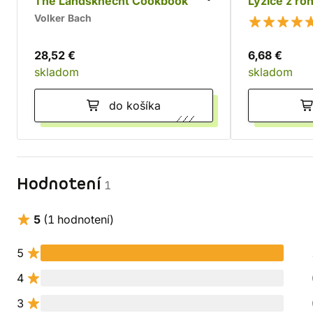
The Landsknecht Cookbook
Lyžice z ro
Volker Bach
28,52 €
6,68 €
skladom
skladom
do košíka
Hodnotení
1
5
(1 hodnotení)
5
4
3