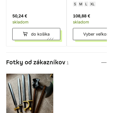
S
M
L
XL
50,24 €
108,88 €
skladom
skladom
do košíka
Vyber veľkosti
Fotky od zákazníkov
1