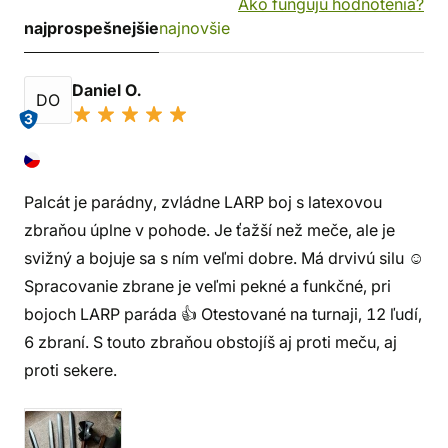
Ako fungujú hodnotenia?
najprospešnejšie
najnovšie
Daniel O.
DO
3
Palcát je parádny, zvládne LARP boj s latexovou
zbraňou úplne v pohode. Je ťažší než meče, ale je
svižný a bojuje sa s ním veľmi dobre. Má drvivú silu ☺️
Spracovanie zbrane je veľmi pekné a funkčné, pri
bojoch LARP paráda 👍 Otestované na turnaji, 12 ľudí,
6 zbraní. S touto zbraňou obstojíš aj proti meču, aj
proti sekere.