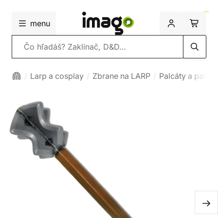
menu
Vyhľadávanie
Larp a cosplay
Zbrane na LARP
Palcáty a palice