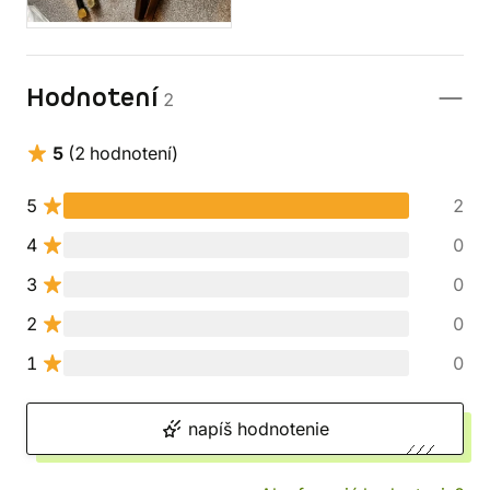
Hodnotení
2
5
(2 hodnotení)
5
2
4
0
3
0
2
0
1
0
napíš hodnotenie