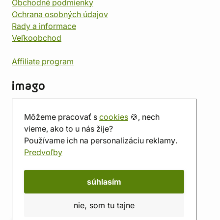
Obchodné podmienky
Ochrana osobných údajov
Rady a informace
Veľkoobchod
Affiliate program
imago
Kontakt
Môžeme pracovať s
cookies
🍪, nech
Predajňa
vieme, ako to u nás žije?
Herňa
Používame ich na personalizáciu reklamy.
O nás
Predvoľby
Hodnotenie obchodu
Darčekové poukážky
Kalendár
súhlasím
imago.blog
nie, som tu tajne