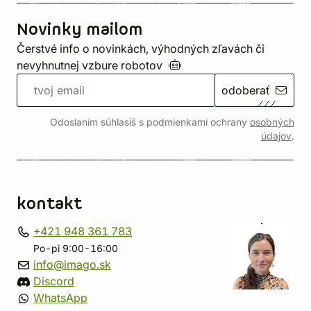
Novinky mailom
Čerstvé info o novinkách, výhodných zľavách či
nevyhnutnej vzbure
robotov
odoberať
Odoslaním súhlasíš s podmienkami ochrany
osobných
údajov
.
kontakt
+421 948 361 783
Po-pi 9:00-16:00
info@imago.sk
Discord
WhatsApp