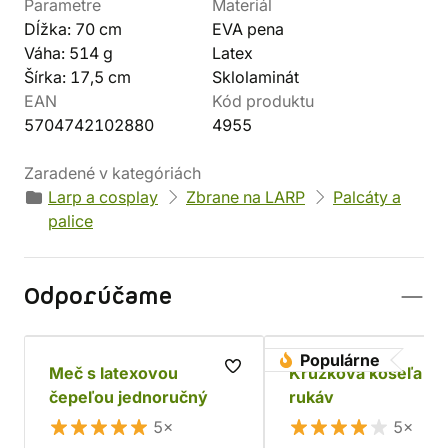
Parametre
Materiál
Dĺžka: 70 cm
EVA pena
Váha: 514 g
Latex
Šírka: 17,5 cm
Sklolaminát
EAN
Kód produktu
5704742102880
4955
Zaradené v kategóriách
Larp a cosplay
Zbrane na LARP
Palcáty a
palice
Odporúčame
Populárne
Meč s latexovou
Krúžková košeľa - 
čepeľou jednoručný
rukáv
5×
5×