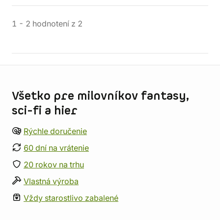
1
-
2
hodnotení
z
2
Informácie o obchode
Všetko pre milovníkov fantasy,
sci-fi a hier
Rýchle doručenie
60 dní na vrátenie
20 rokov na trhu
Vlastná výroba
Vždy starostlivo zabalené