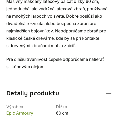
Masívny mäkčený latexový palcát dĺžky 60 cm,
jednoduchá, ale výdržná latexová zbraň, používaná
na mnohých larpoch vo svete. Dobre poslúži ako
divadelná rekvizita alebo bezpečná zbraň pre
najmladších bojovníkov. Neodporúčame zbraň pre
klasické české drevárne, kde by sa pri kontakte
s drevenými zbraňami mohla zničiť.
Pre dlhšiu trvanlivosť čepele odporúčame natierať
silikónovým olejom.
Detaily produktu
Výrobca
Dĺžka
Epic Armoury
60 cm