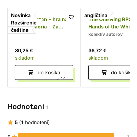
Novinka
angličtina
Jeden prsten - hra na
The One Ring RPG:
Rozšírenie
hrdiny: Moria - Za
Hands of the White
čeština
Durinovými dveřmi
Wizard
kolektív autorov
30,25 €
36,72 €
skladom
skladom
do košíka
do košíka
Hodnotení
1
5
(1 hodnotení)