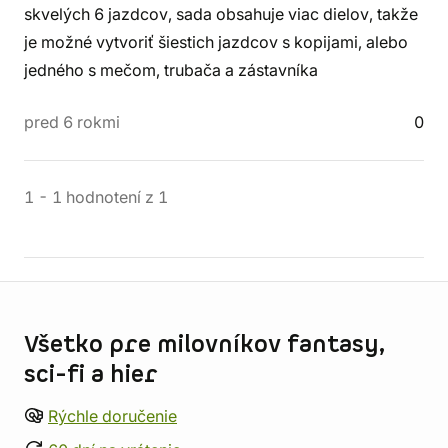
skvelých 6 jazdcov, sada obsahuje viac dielov, takže
je možné vytvoriť šiestich jazdcov s kopijami, alebo
jedného s mečom, trubača a zástavníka
pred 6 rokmi
0
1
-
1
hodnotení
z
1
Informácie o obchode
Všetko pre milovníkov fantasy,
sci-fi a hier
Rýchle doručenie