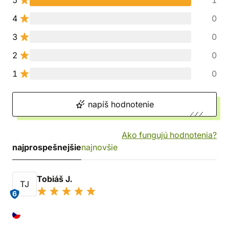
5
1
4
0
3
0
2
0
1
0
napíš hodnotenie
Ako fungujú hodnotenia?
najprospešnejšie
najnovšie
Tobiáš J.
TJ
6