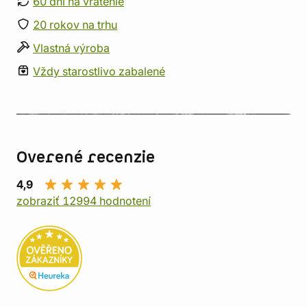
60 dní na vrátenie
20 rokov na trhu
Vlastná výroba
Vždy starostlivo zabalené
Overené recenzie
4,9
zobraziť 12994 hodnotení