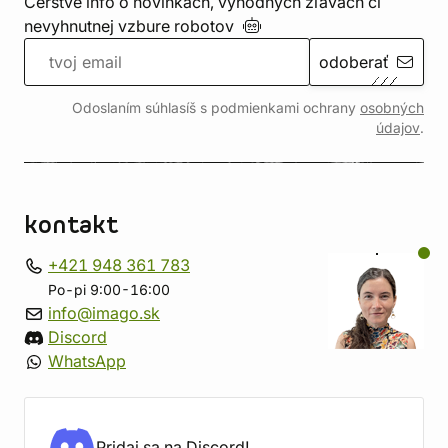
Čerstvé info o novinkách, výhodných zľavách či
nevyhnutnej vzbure
robotov
odoberať
Odoslaním súhlasíš s podmienkami ochrany
osobných
údajov
.
kontakt
+421 948 361 783
Po-pi 9:00-16:00
info@imago.sk
Discord
WhatsApp
Pridaj sa na Discord!