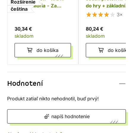
Rozšírenie
hrdiny: Moria - Za
do hry + základní
čeština
Durinovými dveřmi
příručka
3×
30,34 €
80,24 €
skladom
skladom
do košíka
do košíka
Hodnotení
Produkt zatiaľ nikto nehodnotil, buď prvý!
napíš hodnotenie