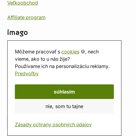
Veľkoobchod
Affiliate program
imago
Kontakt
Môžeme pracovať s
cookies
🍪, nech
Predajňa
vieme, ako to u nás žije?
Herňa
Používame ich na personalizáciu reklamy.
O nás
Predvoľby
Hodnotenie obchodu
Darčekové poukážky
Kalendár
súhlasím
imago.blog
nie, som tu tajne
Zásady ochrany osobných údajov