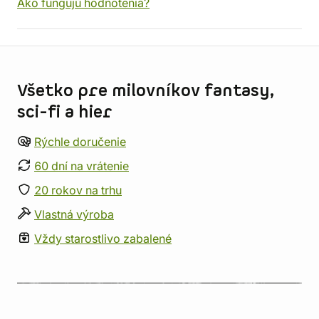
Ako fungujú hodnotenia?
Informácie o obchode
Všetko pre milovníkov fantasy,
sci-fi a hier
Rýchle doručenie
60 dní na vrátenie
20 rokov na trhu
Vlastná výroba
Vždy starostlivo zabalené