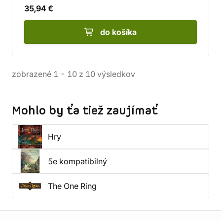
35,94 €
do košíka
zobrazené
1
-
10
z
10
výsledkov
Mohlo by ťa tiež zaujímať
Hry
5e kompatibilný
The One Ring
Informácie o obchode