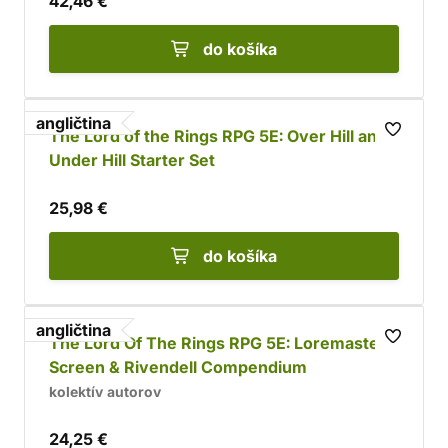
42,46 €
do košíka
angličtina
The Lord of the Rings RPG 5E: Over Hill and
Under Hill Starter Set
25,98 €
do košíka
angličtina
The Lord Of The Rings RPG 5E: Loremaster’s
Screen & Rivendell Compendium
kolektív autorov
24,25 €