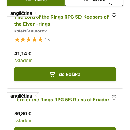
nebezpečenstvu a zábave v prostredí tajuplného
angličtina
sveta
J. R. R. Tolkiena
.
The Lord of the Rings RPG 5E: Keepers of
the Elven-rings
kolektív autorov
1×
41,14 €
skladom
do košíka
angličtina
Lord of the Rings RPG 5E: Ruins of Eriador
36,80 €
skladom