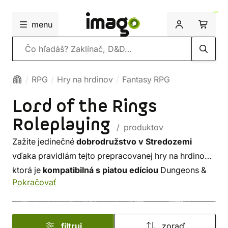
menu
Vyhľadávanie
RPG
Hry na hrdinov
Fantasy RPG
Lord of the Rings
Roleplaying
/ produktov
Zažite jedinečné
dobrodružstvo v Stredozemi
vďaka pravidlám tejto prepracovanej hry na hrdinov,
ktorá je
kompatibilná s piatou edíciou
Dungeons &
Pokračovať
Dragons. Jedinečné RPG vychádza z druhej edície
The One Ring a vytvorilo ho pre vás ostrieľané štúdio
herných dizajnérov Free League Publishing. Vám už
filtruj
zoraď
zostáva len jediné - vydajte sa v ústrety