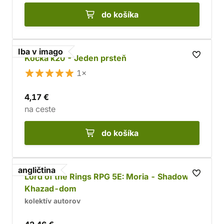
do košíka
Iba v imago
Kocka k20 - Jeden prsteň
1×
4,17 €
na ceste
do košíka
angličtina
Lord of the Rings RPG 5E: Moria - Shadow of
Khazad-dom
kolektív autorov