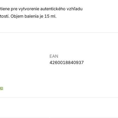
dtiene pre vytvorenie autentického vzhľadu
stí. Objem balenia je 15 ml.
EAN
4260018840937
up