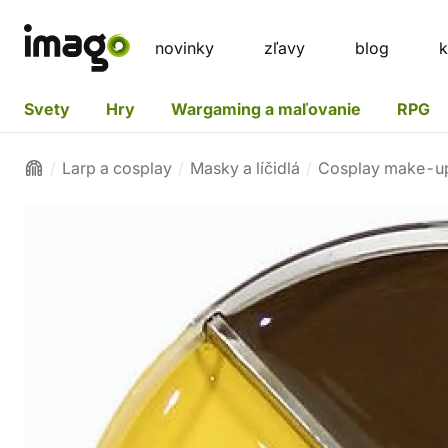
novinky
zľavy
blog
k
Svety
Hry
Wargaming a maľovanie
RPG
Larp a cosplay
Masky a líčidlá
Cosplay make-u