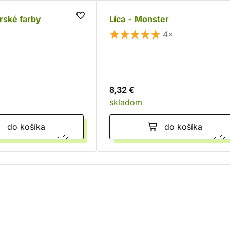
orské farby
Líca - Monster
4×
8,32 €
skladom
do košíka
do košíka