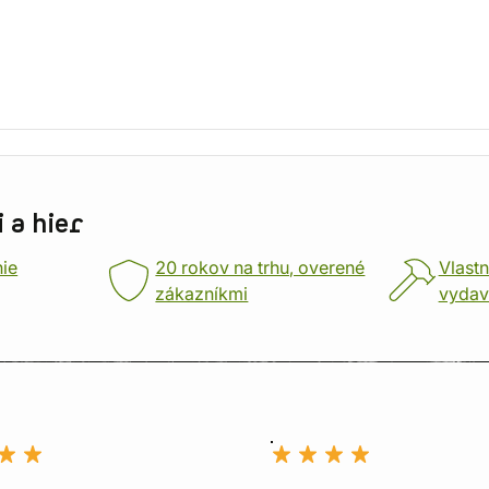
 a hier
nie
20 rokov na trhu, overené
Vlastn
zákazníkmi
vydav