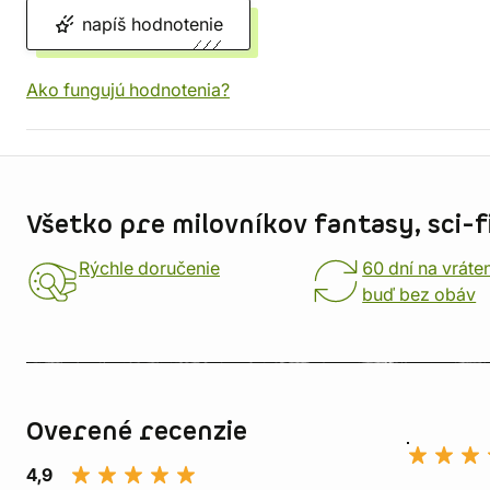
napíš hodnotenie
Ako fungujú hodnotenia?
Informácie o obchode
Všetko pre milovníkov fantasy, sci-fi
Rýchle doručenie
60 dní na vráte
buď bez obáv
Overené recenzie
4,9