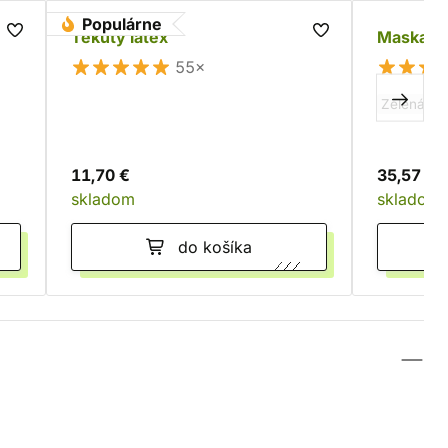
Populárne
Tekutý latex
Maska Or
55×
Zelená
N
11,70 €
35,57 €
skladom
skladom
do košíka