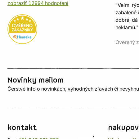
zobraziť 12994 hodnotení
"Veľmi rý
zabalené č
dobrá, dá 
neklamú."
Overený z
Novinky mailom
Čerstvé info o novinkách, výhodných zľavách či nevyhn
kontakt
nakupov