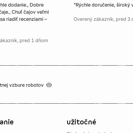
chle dodanie., Dobre
"Rýchle doručenie, široký 
aje., Chuť čajov veľmi
sa riadiť recenziami –
Overený zákazník, pred 3
ákazník, pred 1 dňom
utnej vzbure
robotov
anie
užitočné