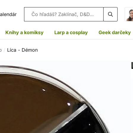
Vyhľadávanie
alendár
Knihy a komiksy
Larp a cosplay
Geek darčeky
p
Líca - Démon