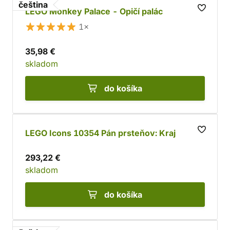
čeština
zo sveta farebných kociek, máme aj obrazového
LEGO Monkey Palace - Opičí palác
sprievodcu
týmto kúzelným svetom.
1×
35,98 €
skladom
do košíka
LEGO Icons 10354 Pán prsteňov: Kraj
293,22 €
skladom
do košíka