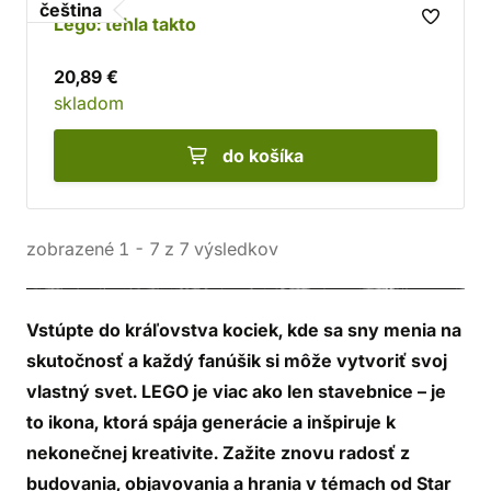
čeština
Lego: tehla takto
20,89 €
skladom
do košíka
zobrazené
1
-
7
z
7
výsledkov
Vstúpte do kráľovstva kociek, kde sa sny menia na
skutočnosť a každý fanúšik si môže vytvoriť svoj
vlastný svet. LEGO je viac ako len stavebnice – je
to ikona, ktorá spája generácie a inšpiruje k
nekonečnej kreativite.
Zažite znovu radosť z
budovania, objavovania a hrania v témach od Star