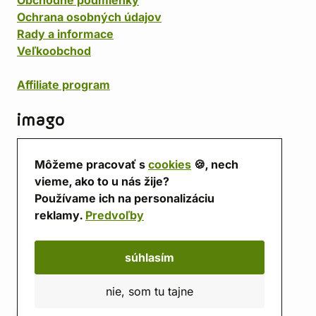
Obchodné podmienky
Ochrana osobných údajov
Rady a informace
Veľkoobchod
Affiliate program
imago
Kontakt
Môžeme pracovať s
cookies
🍪, nech
Predajňa
vieme, ako to u nás žije?
Herňa
Používame ich na personalizáciu
O nás
reklamy.
Predvoľby
Hodnotenie obchodu
Darčekové poukážky
Kalendár
súhlasím
imago.blog
nie, som tu tajne