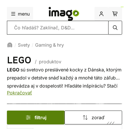
menu
Vyhľadávanie
Svety
Gaming & hry
LEGO
/ produktov
LEGO
sú svetovo preslávené kocky z Dánska, ktorým
prepadol v detstve snáď každý a mnohé táto záľuba
sprevádza aj v dospelosti! Hľadáte inšpiráciu? Stačí
Pokračovať
otvoriť
LEGO knihu
plnú návodov a nápadov
a vdýchnuť svojim kockám život! Vyberte si jednu
z kníh, ktoré vám pomôžu zrealizovať sen o vlastnej
filtruj
zoraď
stredovekej pevnosti či vesmírnej lodi. Pre
nadšencov, ktorých zaujíma história a zaujímavosti