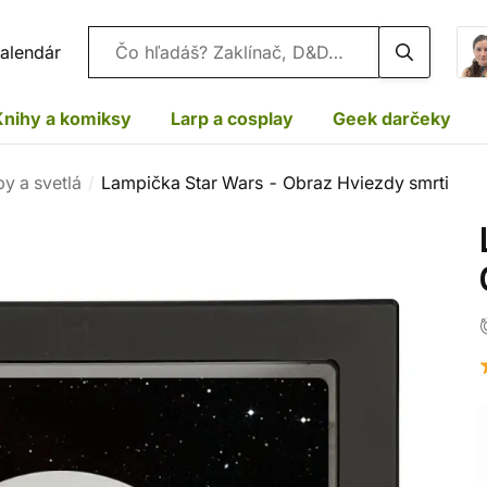
Vyhľadávanie
alendár
Knihy a komiksy
Larp a cosplay
Geek darčeky
y a svetlá
Lampička Star Wars - Obraz Hviezdy smrti