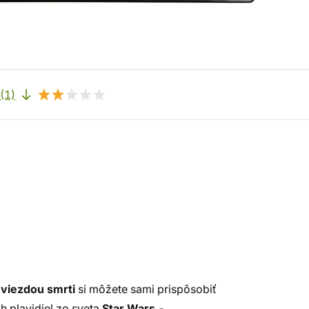
(1)
viezdou smrti
si môžete sami prispôsobiť
 plavidiel zo sveta
Star Wars
-