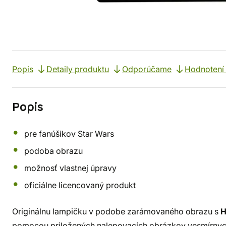
Popis
Detaily produktu
Odporúčame
Hodnotení 
Popis
pre fanúšikov Star Wars
podoba obrazu
možnosť vlastnej úpravy
oficiálne licencovaný produkt
Originálnu lampičku v podobe zarámovaného obrazu s
H
pomocou priložených nalepovacích obrázkov vesmírnych