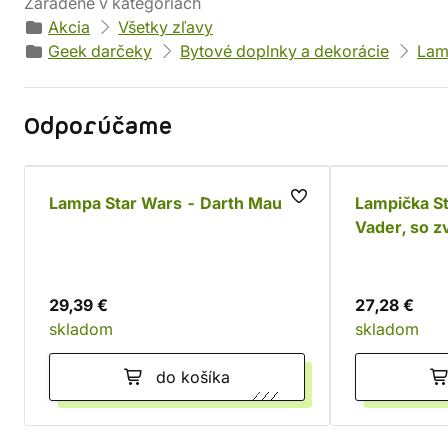
Zaradené v kategóriách
Akcia
Všetky zľavy
Geek darčeky
Bytové doplnky a dekorácie
Lam
Odporúčame
Lampa Star Wars - Darth Maul
Lampička St
Vader, so 
29,39 €
27,28 €
skladom
skladom
do košíka