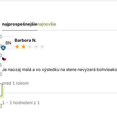
najprospešnejšie
najnovšie
0
Barbora N.
BN
0
6
0
1
Je naozaj malá a vo výsledku na stene nevyzerá bohvieako
0
pred 1 rokom
1
-
1
hodnotení
z
1
?