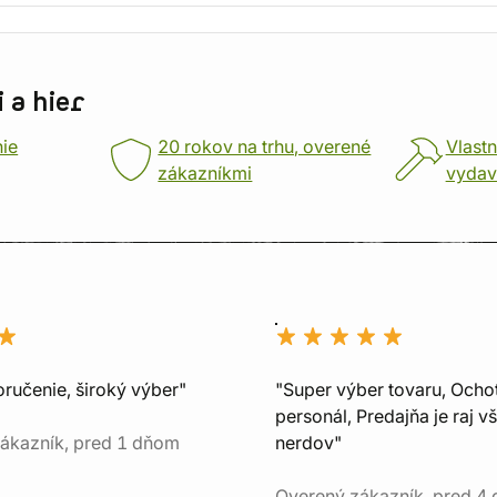
 a hier
nie
20 rokov na trhu, overené
Vlastn
zákazníkmi
vydav
oručenie, široký výber"
"Super výber tovaru, Ocho
personál, Predajňa je raj v
ákazník, pred 1 dňom
nerdov"
Overený zákazník, pred 4