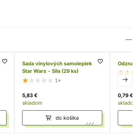
Sada vinylových samolepiek
Odznak S
Star Wars - Sila (29 ks)
1×
5,83 €
0,79 €
skladom
skladom
do košíka