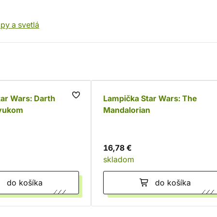
py a svetlá
ar Wars: Darth
Lampička Star Wars: The
zvukom
Mandalorian
16,78 €
skladom
do košíka
do košíka