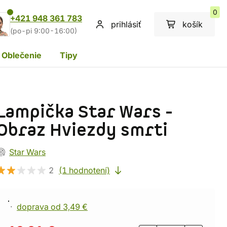
0
+421 948 361 783
prihlásiť
košík
(po-pi 9:00-16:00)
Oblečenie
Tipy
Lampička Star Wars -
Obraz Hviezdy smrti
Star Wars
2
(1 hodnotení)
doprava od 3,49 €