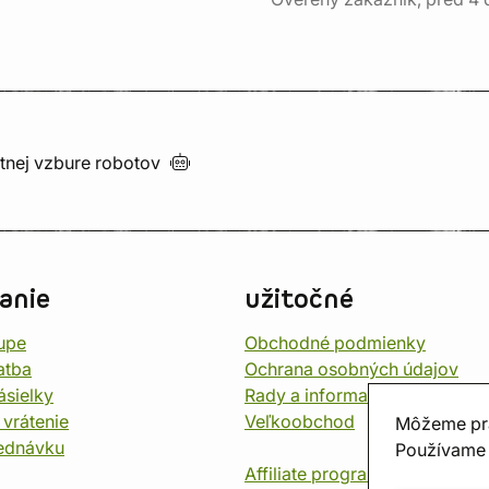
utnej vzbure
robotov
anie
užitočné
upe
Obchodné podmienky
atba
Ochrana osobných údajov
ásielky
Rady a informace
 vrátenie
Veľkoobchod
Môžeme pr
jednávku
Používame 
Affiliate program