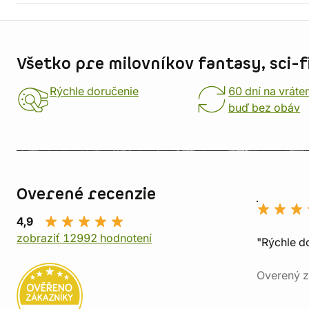
Informácie o obchode
Všetko pre milovníkov fantasy, sci-fi
Rýchle doručenie
60 dní na vráte
buď bez obáv
Overené recenzie
4,9
zobraziť 12992 hodnotení
"Rýchle d
Overený z