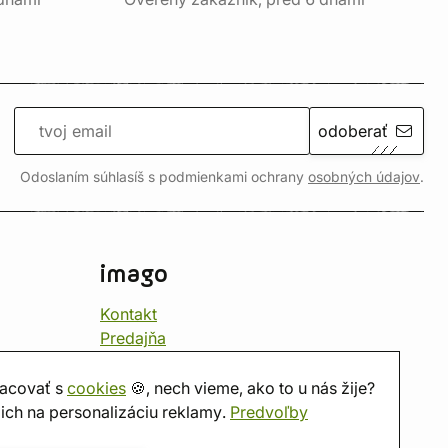
odoberať
Odoslaním súhlasíš s podmienkami ochrany
osobných údajov
.
imago
Kontakt
Predajňa
Herňa
O nás
acovať s
cookies
🍪, nech vieme, ako to u nás žije?
Hodnotenie obchodu
ich na personalizáciu reklamy.
Predvoľby
Darčekové poukážky