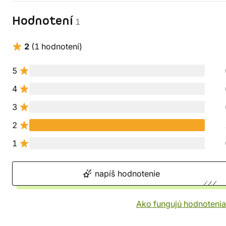
Hodnotení
1
2
(1 hodnotení)
5
4
3
2
1
napíš hodnotenie
Ako fungujú hodnotenia