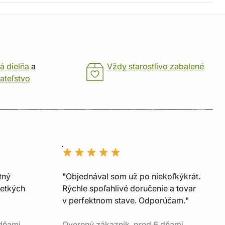
á dielňa
a
Vždy starostlivo zabalené
ateľstvo
tný
"Objednával som už po niekoľkýkrát.
šetkých
Rýchle spoľahlivé doručenie a tovar
v perfektnom stave. Odporúčam."
 dňami
Overený zákazník, pred 6 dňami