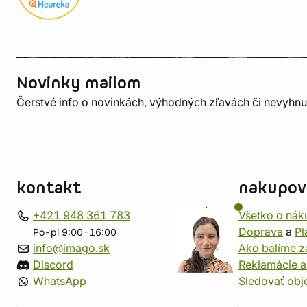
Novinky mailom
Čerstvé info o novinkách, výhodných zľavách či nevyhn
kontakt
nakupov
+421 948 361 783
Všetko o nák
Doprava
a
Pl
Po-pi 9:00-16:00
info@imago.sk
Ako balíme z
Discord
Reklamácie a
WhatsApp
Sledovať ob