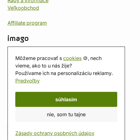
Rady a informace
Veľkoobchod
Affiliate program
imago
Kontakt
Môžeme pracovať s
cookies
🍪, nech
Predajňa
vieme, ako to u nás žije?
Herňa
Používame ich na personalizáciu reklamy.
O nás
Predvoľby
Hodnotenie obchodu
Darčekové poukážky
Kalendár
súhlasím
imago.blog
nie, som tu tajne
Zásady ochrany osobných údajov