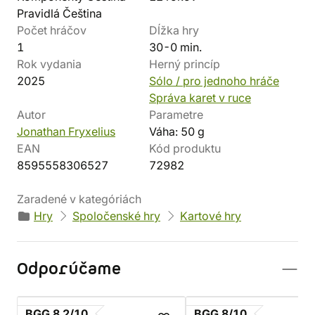
Pravidlá Čeština
Počet hráčov
Dĺžka hry
1
30-0 min.
Rok vydania
Herný princíp
2025
Sólo / pro jednoho hráče
Správa karet v ruce
Autor
Parametre
Jonathan Fryxelius
Váha: 50 g
EAN
Kód produktu
8595558306527
72982
Zaradené v kategóriách
Hry
Spoločenské hry
Kartové hry
Odporúčame
BGG 8.2/10
BGG 8/10