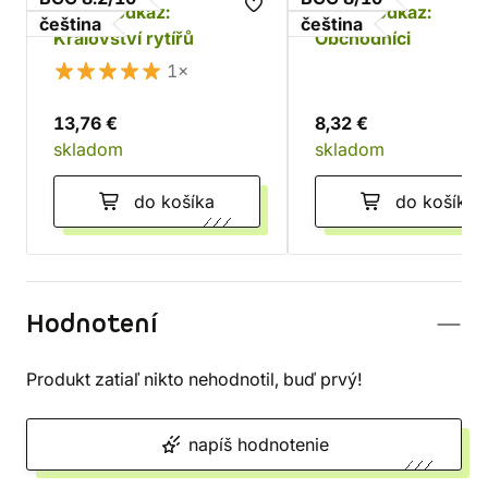
Králův odkaz:
Králův odkaz:
čeština
čeština
Království rytířů
Obchodníci
1×
13,76 €
8,32 €
skladom
skladom
do košíka
do košíka
Hodnotení
Produkt zatiaľ nikto nehodnotil, buď prvý!
napíš hodnotenie