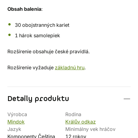
Obsah balenia
:
30 obojstranných kariet
1 hárok samolepiek
Rozšírenie obsahuje české pravidlá.
Rozšírenie vyžaduje
základnú hru
.
Detaily produktu
Výrobca
Rodina
Mindok
Králův odkaz
Jazyk
Minimálny vek hráčov
Komponenty Čeština
12 rokov