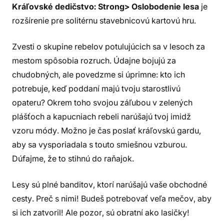
Kráľovské dedičstvo: Strong> Oslobodenie lesa
je
rozšírenie pre solitérnu stavebnicovú kartovú hru.
Zvesti o skupine rebelov potulujúcich sa v lesoch za
mestom spôsobia rozruch. Údajne bojujú za
chudobných, ale povedzme si úprimne: kto ich
potrebuje, keď poddaní majú tvoju starostlivú
opateru? Okrem toho svojou záľubou v zelených
plášťoch a kapucniach rebeli narúšajú tvoj imidž
vzoru módy. Možno je čas poslať kráľovskú gardu,
aby sa vysporiadala s touto smiešnou vzburou.
Dúfajme, že to stihnú do raňajok.
Lesy sú plné banditov, ktorí narúšajú vaše obchodné
cesty. Preč s nimi! Budeš potrebovať veľa mečov, aby
si ich zatvoril! Ale pozor, sú obratní ako lasičky!