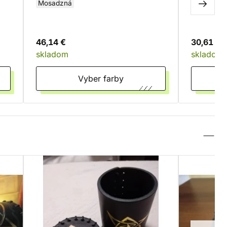
Mosadzná
46,14 €
30,61 €
skladom
skladom
Vyber farby