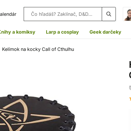
Vyhľadávanie
alendár
Knihy a komiksy
Larp a cosplay
Geek darčeky
Kelímok na kocky Call of Cthulhu