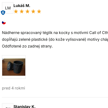
Lukáš M.
LM
6
Nádherne spracovaný téglik na kocky s motívmi Call of Cthu
dopĺňajú zelené plastické (do kože vylisované) motívy chápa
Oddfotené zo zadnej strany.
pred 4 rokmi
Stanislav K.