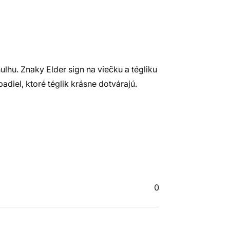
lhu. Znaky Elder sign na viečku a tégliku
diel, ktoré téglik krásne dotvárajú.
0