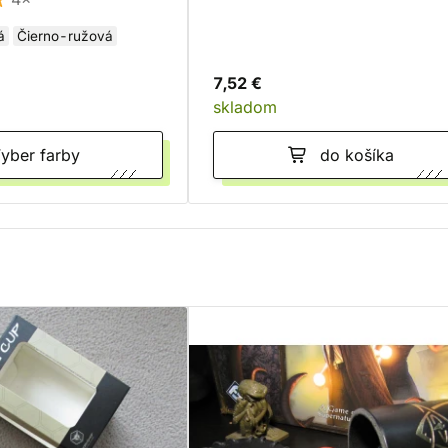
á
Čierno-ružová
7,52 €
skladom
Vyber farby
do košíka