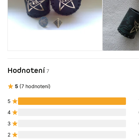
Hodnotení
7
5
(7 hodnotení)
5
4
3
2