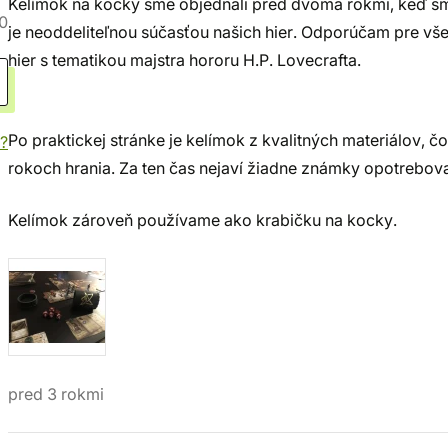
Kelímok na kocky sme objednali pred dvoma rokmi, keď sme
0
je neoddeliteľnou súčasťou našich hier. Odporúčam pre vš
hier s tematikou majstra hororu H.P. Lovecrafta.
Po praktickej stránke je kelímok z kvalitných materiálov, 
?
rokoch hrania. Za ten čas nejaví žiadne známky opotrebova
Kelímok zároveň používame ako krabičku na kocky.
pred 3 rokmi