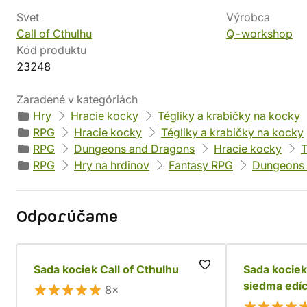
Svet
Výrobca
Call of Cthulhu
Q-workshop
Kód produktu
23248
Zaradené v kategóriách
Hry
Hracie kocky
Tégliky a krabičky na kocky
RPG
Hracie kocky
Tégliky a krabičky na kocky
RPG
Dungeons and Dragons
Hracie kocky
T
RPG
Hry na hrdinov
Fantasy RPG
Dungeons 
Odporúčame
Sada kociek Call of Cthulhu
Sada kociek
siedma edíc
8×