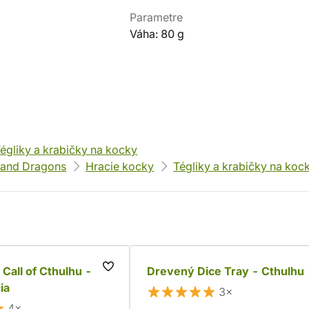
Parametre
Váha: 80 g
égliky a krabičky na kocky
and Dragons
Hracie kocky
Tégliky a krabičky na koc
 Call of Cthulhu -
Drevený Dice Tray - Cthulhu
ia
3×
4×