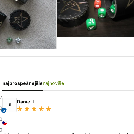
najprospešnejšie
najnovšie
7
Daniel L.
DL
0
5
0
0