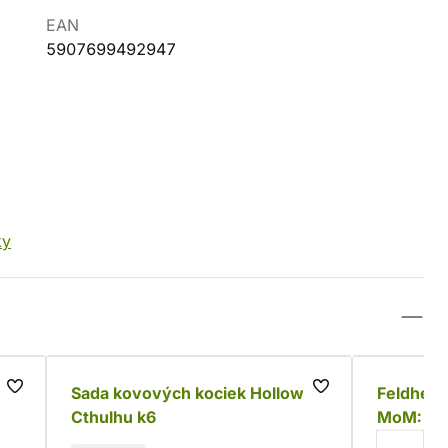
EAN
5907699492947
ky
Sada kovových kociek Hollow -
Feldherr
Cthulhu k6
MoM: Op
a potlač