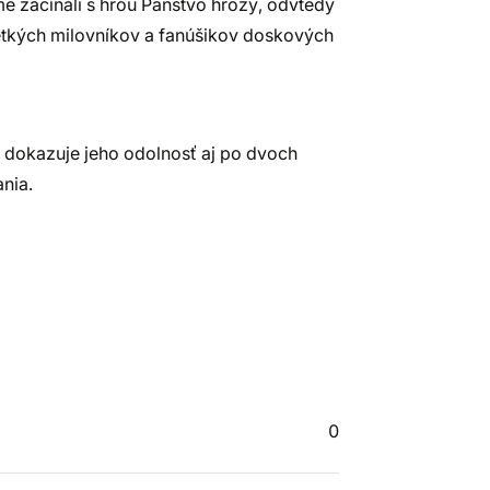
 začínali s hrou Panstvo hrôzy, odvtedy
etkých milovníkov a fanúšikov doskových
čo dokazuje jeho odolnosť aj po dvoch
nia.
0