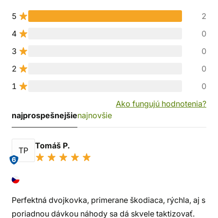
5
2
4
0
3
0
2
0
1
0
Ako fungujú hodnotenia?
najprospešnejšie
najnovšie
Tomáš P.
TP
6
Perfektná dvojkovka, primerane škodiaca, rýchla, aj s
poriadnou dávkou náhody sa dá skvele taktizovať.