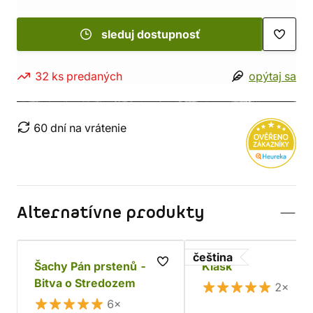
sleduj dostupnosť
32 ks predaných
opýtaj sa
60 dní na vrátenie
Alternatívne produkty
čeština
Šachy Pán prstenů -
Klask
Bitva o Stredozem
2×
6×